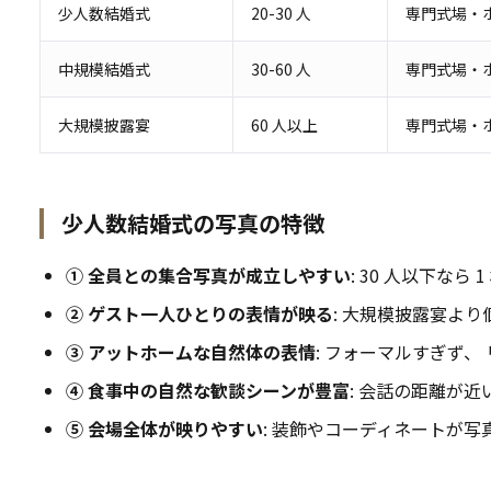
少人数結婚式
20-30 人
専門式場・
中規模結婚式
30-60 人
専門式場・
大規模披露宴
60 人以上
専門式場・
少人数結婚式の写真の特徴
① 全員との集合写真が成立しやすい
: 30 人以下なら
② ゲスト一人ひとりの表情が映る
: 大規模披露宴よ
③ アットホームな自然体の表情
: フォーマルすぎず、 
④ 食事中の自然な歓談シーンが豊富
: 会話の距離が
⑤ 会場全体が映りやすい
: 装飾やコーディネートが