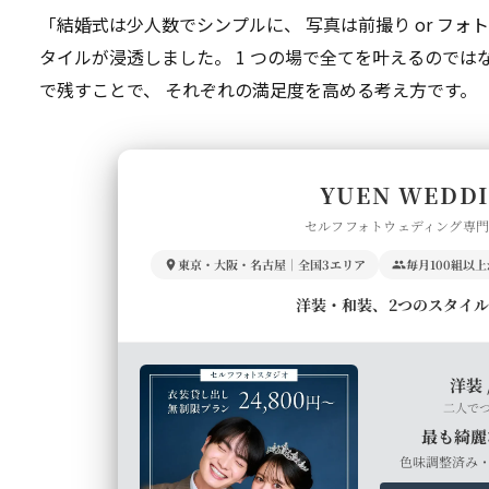
「結婚式は少人数でシンプルに、 写真は前撮り or フォ
タイルが浸透しました。 1 つの場で全てを叶えるのではな
で残すことで、 それぞれの満足度を高める考え方です。
YUEN WEDD
セルフフォトウェディング専
東京・大阪・名古屋｜全国3エリア
毎月100組以
洋装・和装、2つのスタイ
洋装 
二人で
最も綺麗
色味調整済み