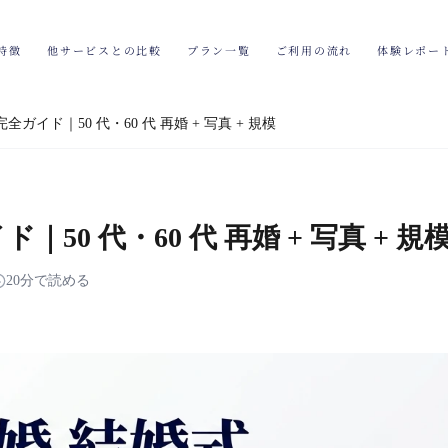
特徴
他サービスとの比較
プラン一覧
ご利用の流れ
体験レポー
全ガイド｜50 代・60 代 再婚 + 写真 + 規模
50 代・60 代 再婚 + 写真 + 規
20分で読める