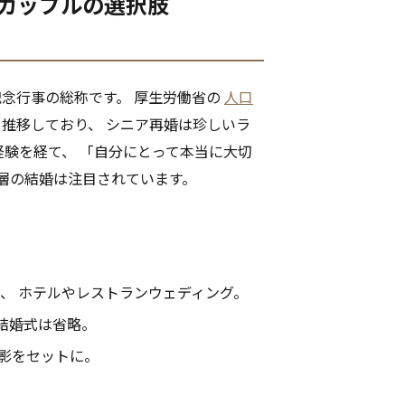
再婚カップルの選択肢
記念行事の総称です。 厚生労働省の
人口
て推移しており、 シニア再婚は珍しいラ
経験を経て、 「自分にとって本当に大切
ア層の結婚は注目されています。
名規模、 ホテルやレストランウェディング。
 結婚式は省略。
撮影をセットに。