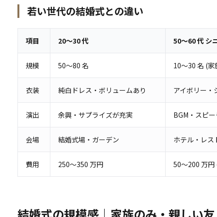
若い世代の結婚式との違い
項目
20〜30 代
50〜60 代 
規模
50〜80 名
10〜30 名 (
衣装
純白ドレス・ボリュームあり
アイボリー・
演出
余興・サプライズが充実
BGM・スピ
会場
結婚式場・ガーデン
ホテル・レス
費用
250〜350 万円
50〜200 万
結婚式の規模感｜家族のみ・親しい友