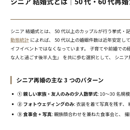
シニア 結婚式とは｜50 代・60 代
シニア 結婚式とは、 50 代以上のカップルが行う挙式・
動態統計
によれば、 50 代以上の婚姻件数は近年安定し
イフイベントではなくなっています。 子育てや前婚での
な人と過ごす後半人生」 を共に歩む選択として、 シニ
シニア再婚の主な 3 つのパターン
① 親しい家族・友人のみの少人数挙式
: 10〜30 
② フォトウェディングのみ
: 衣装を着て写真を残す、
③ 食事会 + 写真
: 親族顔合わせを兼ねた食事会と、 