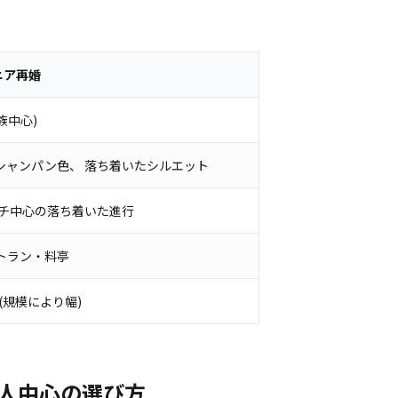
シニア再婚
家族中心)
シャンパン色、 落ち着いたシルエット
ーチ中心の落ち着いた進行
トラン・料亭
円 (規模により幅)
人中心の選び方