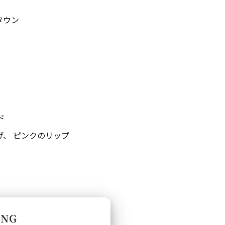
タウン
ド
つげ、 ピンクのリップ
ING