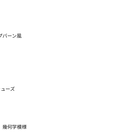
プバーン風
シューズ
、 幾何学模様