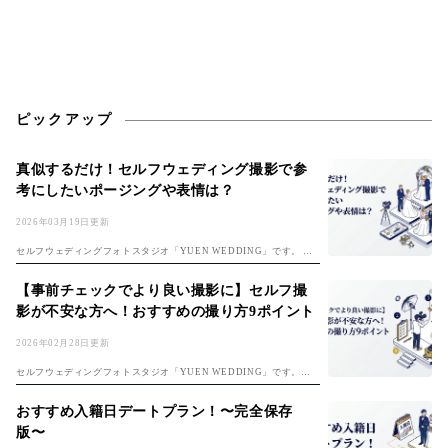
ピックアップ
真似するだけ！セルフウェディング撮影で参
考にしたいポージングや表情は？
2026年03月19日更新
セルフウェディングフォトスタジオ「YUEN WEDDING」です。 初
めてのセルフフォト！準備は「セルフ前撮り完全ガイド」、費用は
「フォトウェディング費用ガイド」もチェック。 楽しみな反面、 ・ど
【事前チェックでより良い撮影に】セルフ撮
んな...
影が不安な方へ！おすすめの撮り方9ポイント
2026年02月28日更新
セルフウェディングフォトスタジオ「YUEN WEDDING」です。セ
ルフ前撮りのコツは「セルフ前撮り完全ガイド」もご覧ください。 セ
ルフ撮影は自分たちで思い通りの撮影ができる反面、上手く撮れるか
おすすめ入籍日デートプラン！〜完全保存
不安な...
版〜