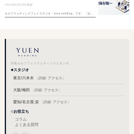
2026年02月28日更新
セルフウェディングフォトスタジオ「yuen wedding」です。 「記念
すべき夫婦1日目、何をしよう？」入籍日の決め方は「入籍日の決め
方完全ガイド」もご覧ください。そんな悩めるプレ夫婦のおふたりに
入...
洋装セルフフォトウェディングスタジオ
スタジオ
東京/六本木
（
詳細
/
アクセス
）
大阪/梅田
（
詳細
/
アクセス
）
愛知/名古屋,栄
（
詳細
/
アクセス
）
お役立ち
コラム
よくある質問