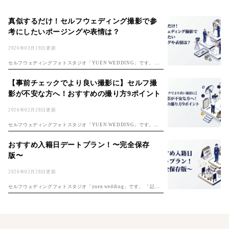
真似するだけ！セルフウェディング撮影で参
考にしたいポージングや表情は？
2026年03月19日更新
セルフウェディングフォトスタジオ「YUEN WEDDING」です。 初
めてのセルフフォト！準備は「セルフ前撮り完全ガイド」、費用は
「フォトウェディング費用ガイド」もチェック。 楽しみな反面、 ・ど
【事前チェックでより良い撮影に】セルフ撮
んな...
影が不安な方へ！おすすめの撮り方9ポイント
2026年02月28日更新
セルフウェディングフォトスタジオ「YUEN WEDDING」です。セ
ルフ前撮りのコツは「セルフ前撮り完全ガイド」もご覧ください。 セ
ルフ撮影は自分たちで思い通りの撮影ができる反面、上手く撮れるか
おすすめ入籍日デートプラン！〜完全保存
不安な...
版〜
2026年02月28日更新
セルフウェディングフォトスタジオ「yuen wedding」です。 「記念
すべき夫婦1日目、何をしよう？」入籍日の決め方は「入籍日の決め
方完全ガイド」もご覧ください。そんな悩めるプレ夫婦のおふたりに
入...