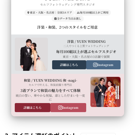
セルフフォトウェディング専門スタジオ
東京・大阪・名古屋｜全国3エリア
毎月100組以上がご利用
全データ当日お渡し
洋装・和装、2つのスタイルをご用意
洋装 / YUEN WEDDING
二人でつくる上質フォトウェディング
毎月100組以上が選ぶセルフスタジオ
東京・大阪・名古屋の3店舗で展開
詳細はこちら
Instagram
和装 / YUEN WEDDING 和 -nagi-
セルフで叶える、和装前撮り専門店
3着プランで和装の魅力をすべて体験
純白の誓い、華やかな祝福、凛とした佇まいを一度
に
詳細はこちら
Instagram