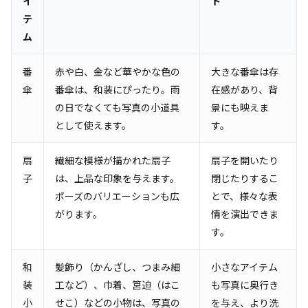
イ
ト
テ
ム
番
赤や白、金など華やかな色の
大きな番傘は存
傘
番傘は、和装にぴったり。雨
在感があり、背
の日でなくても写真の小道具
景にも映えま
として使えます。
す。
扇
繊細な模様が描かれた扇子
扇子を開いたり
子
は、上品な印象を与えます。
閉じたりするこ
ポーズのバリエーションも広
とで、様々な表
がります。
情を演出できま
す。
和
髪飾り（かんざし、つまみ細
小さなアイテム
装
工など）、巾着、筥迫（はこ
も写真に奥行き
小
せこ）などの小物は、写真の
を与え、より洗