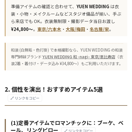
準備アイテムの確認と合わせて、
YUEN WEDDING
は衣
装・小物・メイクルームなどスタジオ備品が揃い、手ぶ
ら来店でも OK。衣装無制限・撮影データ当日お渡し
¥24,800〜
。
東京/六本木
・
大阪/梅田
・
名古屋/栄
。
和装 (白無垢・色打掛) で本格撮影なら、YUEN WEDDING の和装
専門姉妹ブランド
YUEN WEDDING 和 -nagi- 東京/恵比寿店
（衣
装2着・着付け・データ込み ¥34,800〜）もご利用いただけます。
2. 個性を演出！おすすめアイテム5選
🔗 リンクをコピー
(1)定番アイテムでロマンチックに：ブーケ、ベ
ール、リングピロー
🔗 リンクをコピー