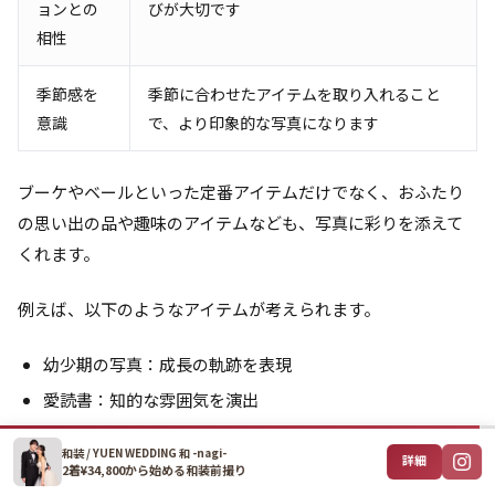
ョンとの
びが大切です
相性
季節感を
季節に合わせたアイテムを取り入れること
意識
で、より印象的な写真になります
ブーケやベールといった定番アイテムだけでなく、おふたり
の思い出の品や趣味のアイテムなども、写真に彩りを添えて
くれます。
例えば、以下のようなアイテムが考えられます。
幼少期の写真：成長の軌跡を表現
愛読書：知的な雰囲気を演出
趣味のアイテム：共通の趣味を表現
和装 / YUEN WEDDING 和 -nagi-
詳細
イニシャルオブジェ：おふたりの名前をさりげなくアピー
2着¥34,800から始める和装前撮り