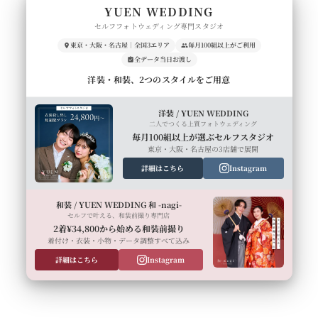
YUEN WEDDING
セルフフォトウェディング専門スタジオ
東京・大阪・名古屋｜全国3エリア
毎月100組以上がご利用
全データ当日お渡し
洋装・和装、2つのスタイルをご用意
洋装 / YUEN WEDDING
二人でつくる上質フォトウェディング
毎月100組以上が選ぶセルフスタジオ
東京・大阪・名古屋の3店舗で展開
詳細はこちら
Instagram
和装 / YUEN WEDDING 和 -nagi-
セルフで叶える、和装前撮り専門店
2着¥34,800から始める和装前撮り
着付け・衣装・小物・データ調整すべて込み
詳細はこちら
Instagram