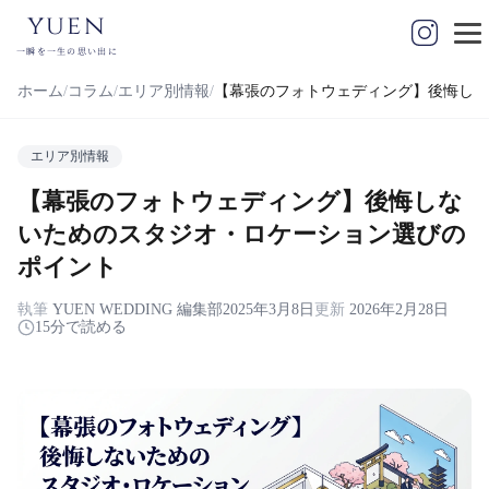
yuen
一瞬を一生の思い出に
ホーム
コラム
エリア別情報
【幕張のフォトウェディング】後悔しな
エリア別情報
【幕張のフォトウェディング】後悔しな
いためのスタジオ・ロケーション選びの
ポイント
執筆
YUEN WEDDING 編集部
2025年3月8日
更新
2026年2月28日
15分で読める