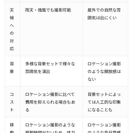
天
雨天・強風でも撮影可能
屋外での自然な雰
候
囲気は出にくい
へ
の
対
応
背
多様な背景セットで様々な
ロケーション撮影
景
雰囲気を演出
のような開放感は
ない
コ
ロケーション撮影に比べて
背景セットによっ
ス
費用を抑えられる場合もあ
ては人工的な印象
ト
る
になることも
移
ロケーション撮影のような
ロケーション撮影
動
移動時間がないため、体力
のような非日常感