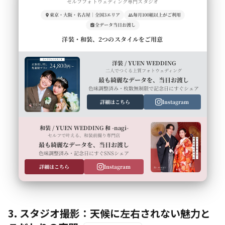
セルフフォトウェディング専門スタジオ
東京・大阪・名古屋｜全国3エリア
毎月100組以上がご利用
全データ当日お渡し
洋装・和装、2つのスタイルをご用意
洋装 / YUEN WEDDING
二人でつくる上質フォトウェディング
最も綺麗なデータを、当日お渡し
色味調整済み・枚数無制限で記念日にすぐシェア
詳細はこちら
Instagram
和装 / YUEN WEDDING 和 -nagi-
セルフで叶える、和装前撮り専門店
最も綺麗なデータを、当日お渡し
色味調整済み・記念日にすぐSNSシェア
詳細はこちら
Instagram
3. スタジオ撮影：天候に左右されない魅力と