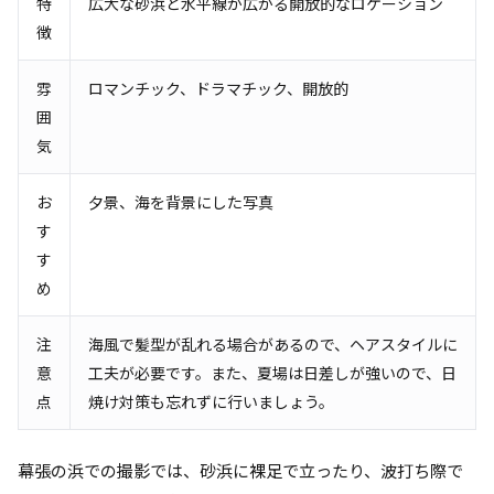
特
広大な砂浜と水平線が広がる開放的なロケーション
徴
雰
ロマンチック、ドラマチック、開放的
囲
気
お
夕景、海を背景にした写真
す
す
め
注
海風で髪型が乱れる場合があるので、ヘアスタイルに
意
工夫が必要です。また、夏場は日差しが強いので、日
点
焼け対策も忘れずに行いましょう。
幕張の浜での撮影では、砂浜に裸足で立ったり、波打ち際で