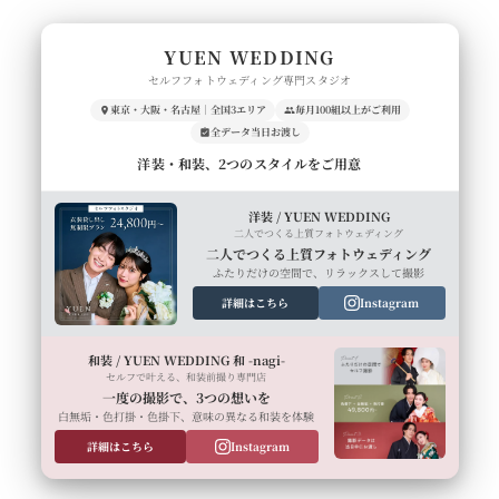
YUEN WEDDING
セルフフォトウェディング専門スタジオ
東京・大阪・名古屋｜全国3エリア
毎月100組以上がご利用
全データ当日お渡し
洋装・和装、2つのスタイルをご用意
洋装 / YUEN WEDDING
二人でつくる上質フォトウェディング
二人でつくる上質フォトウェディング
ふたりだけの空間で、リラックスして撮影
詳細はこちら
Instagram
和装 / YUEN WEDDING 和 -nagi-
セルフで叶える、和装前撮り専門店
一度の撮影で、3つの想いを
白無垢・色打掛・色掛下、意味の異なる和装を体験
詳細はこちら
Instagram