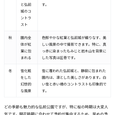
と弘前
す。
城のコ
ントラ
スト
秋
園内全
色鮮やかな紅葉と弘前城が織りなす、美
体が紅
しい風景の中で撮影できます。特に、真
葉に包
っ赤に染まったもみじと岩木山を背景に
まれる
した写真は圧巻です。
冬
雪化粧
雪に覆われた弘前城と、静寂に包まれた
をした
園内は、凛とした美しさがあります。白
幻想的
い雪と赤い橋のコントラストも印象的で
な風景
す。
どの季節も魅力的な弘前公園ですが、特に桜の時期は大変人
気です。開花時期に合わせて予約が集中するため、早めの予