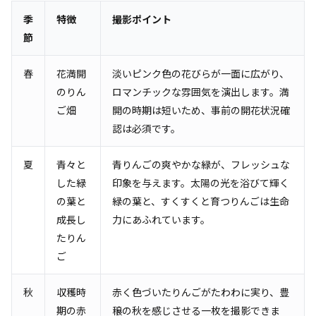
季
特徴
撮影ポイント
節
春
花満開
淡いピンク色の花びらが一面に広がり、
のりん
ロマンチックな雰囲気を演出します。満
ご畑
開の時期は短いため、事前の開花状況確
認は必須です。
夏
青々と
青りんごの爽やかな緑が、フレッシュな
した緑
印象を与えます。太陽の光を浴びて輝く
の葉と
緑の葉と、すくすくと育つりんごは生命
成長し
力にあふれています。
たりん
ご
秋
収穫時
赤く色づいたりんごがたわわに実り、豊
期の赤
穣の秋を感じさせる一枚を撮影できま