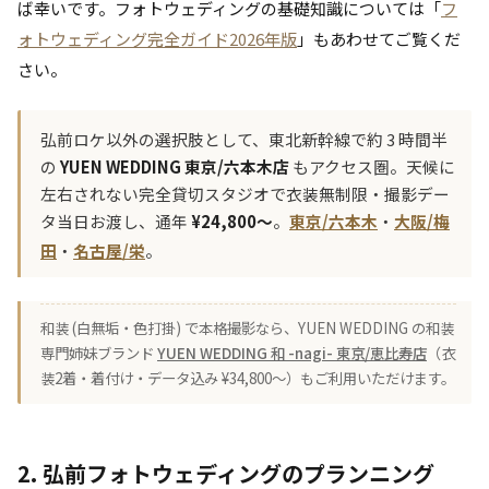
ば幸いです。フォトウェディングの基礎知識については「
フ
ォトウェディング完全ガイド2026年版
」もあわせてご覧くだ
さい。
弘前ロケ以外の選択肢として、東北新幹線で約 3 時間半
の
YUEN WEDDING 東京/六本木店
もアクセス圏。天候に
左右されない完全貸切スタジオで衣装無制限・撮影デー
タ当日お渡し、通年
¥24,800〜
。
東京/六本木
・
大阪/梅
田
・
名古屋/栄
。
和装 (白無垢・色打掛) で本格撮影なら、YUEN WEDDING の和装
専門姉妹ブランド
YUEN WEDDING 和 -nagi- 東京/恵比寿店
（衣
装2着・着付け・データ込み ¥34,800〜）もご利用いただけます。
2. 弘前フォトウェディングのプランニング