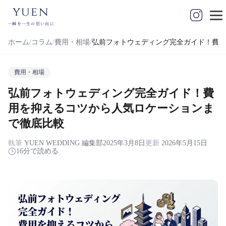
yuen
一瞬を一生の思い出に
ホーム
コラム
費用・相場
弘前フォトウェディング完全ガイド！費用
費用・相場
弘前フォトウェディング完全ガイド！費
用を抑えるコツから人気ロケーションま
で徹底比較
執筆
YUEN WEDDING 編集部
2025年3月8日
更新
2026年5月15日
16分で読める