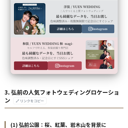
洋装 / YUEN WEDDING
二人でつくる上質フォトウェディング
最も綺麗なデータを、当日お渡し
色味調整済み・枚数無制限で記念日にすぐシェア
詳細はこちら
Instagram
和装 / YUEN WEDDING 和 -nagi-
セルフで叶える、和装前撮り専門店
最も綺麗なデータを、当日お渡し
色味調整済み・記念日にすぐSNSシェア
詳細はこちら
Instagram
3. 弘前の人気フォトウェディングロケーショ
ン
🔗 リンクをコピー
(1) 弘前公園：桜、紅葉、岩木山を背景に