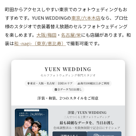
町田からアクセスしやすい東京でのフォトウェディングもお
すすめです。YUEN WEDDINGの
東京/六本木店
なら、プロ仕
様のスタジオで衣装着替え放題のセルフフォトウェディング
を楽しめます。
大阪/梅田
・
名古屋/栄
にも店舗があります。和
装は
和 -nagi-（東京/恵比寿）
で撮影可能です。
YUEN WEDDING
セルフフォトウェディング専門スタジオ
東京・大阪・名古屋｜全国3エリア
毎月100組以上がご利用
全データ当日お渡し
洋装・和装、2つのスタイルをご用意
洋装 / YUEN WEDDING
二人でつくる上質フォトウェディング
最も綺麗なデータを、当日お渡し
色味調整済み・枚数無制限で記念日にすぐシェア
詳細はこちら
Instagram