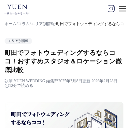
yuen
一瞬を一生の思い出に
ホーム
コラム
エリア別情報
町田でフォトウェディングするならココ
エリア別情報
町田でフォトウェディングするならコ
コ！おすすめスタジオ＆ロケーション徹
底比較
執筆
YUEN WEDDING 編集部
2025年3月8日
更新
2026年2月28日
12分で読める