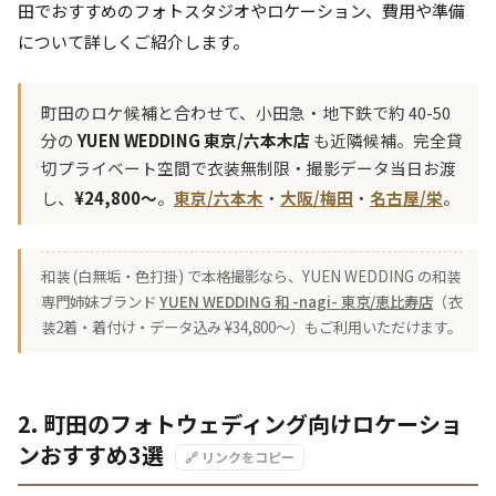
田でおすすめのフォトスタジオやロケーション、費用や準備
について詳しくご紹介します。
町田のロケ候補と合わせて、小田急・地下鉄で約 40-50
分の
YUEN WEDDING 東京/六本木店
も近隣候補。完全貸
切プライベート空間で衣装無制限・撮影データ当日お渡
し、
¥24,800〜
。
東京/六本木
・
大阪/梅田
・
名古屋/栄
。
和装 (白無垢・色打掛) で本格撮影なら、YUEN WEDDING の和装
専門姉妹ブランド
YUEN WEDDING 和 -nagi- 東京/恵比寿店
（衣
装2着・着付け・データ込み ¥34,800〜）もご利用いただけます。
2. 町田のフォトウェディング向けロケーショ
ンおすすめ3選
🔗 リンクをコピー