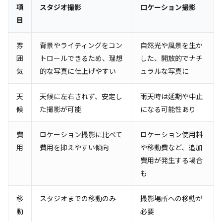
項
スタジオ撮影
ロケーション撮影
目
雰
背景やライティングをコン
自然光や風景を生か
囲
トロールできるため、理想
した、開放的でナチ
気
的な写真に仕上げやすい
ュラルな写真に
天
天候に左右されず、安定し
雨天時は延期や中止
候
た撮影が可能
になる可能性あり
費
ロケーション撮影に比べて
ロケーション使用料
用
費用を抑えやすい傾向
や移動費など、追加
費用が発生する場合
も
移
スタジオまでの移動のみ
撮影場所への移動が
動
必要