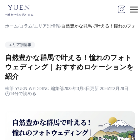
yuen
一瞬を一生の思い出に
ホーム
コラム
エリア別情報
自然豊かな群馬で叶える！憧れのフォト
エリア別情報
自然豊かな群馬で叶える！憧れのフォト
ウェディング｜おすすめロケーションを
紹介
執筆
YUEN WEDDING 編集部
2025年3月8日
更新
2026年2月28日
14分で読める