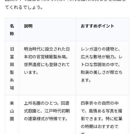
てくれるでしょう。
名
説明
おすすめポイント
称
旧
明治時代に設立された日
レンガ造りの建物と、
富
本初の官営模範製糸場。
広大な敷地が魅力。レ
岡
世界遺産にも登録されて
トロな雰囲気の中で、
製
います。
和装の美しさが際立ち
糸
ます。
場
楽
上州名園のひとつ。回遊
四季折々の自然の中
山
式庭園と、江戸時代初期
で、風情ある写真を撮
園
の建築様式が特徴です。
影できます。特に紅葉
の時期はおすすめで