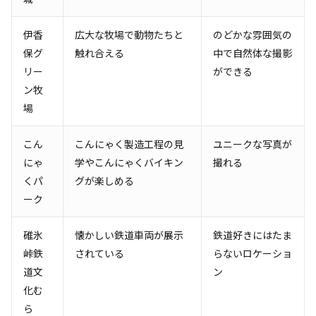
伊香
広大な牧場で動物たちと
のどかな雰囲気の
保グ
触れ合える
中で自然体な撮影
リー
ができる
ン牧
場
こん
こんにゃく製造工程の見
ユニークな写真が
にゃ
学やこんにゃくバイキン
撮れる
くパ
グが楽しめる
ーク
碓氷
懐かしい鉄道車両が展示
鉄道好きにはたま
峠鉄
されている
らないロケーショ
道文
ン
化む
ら