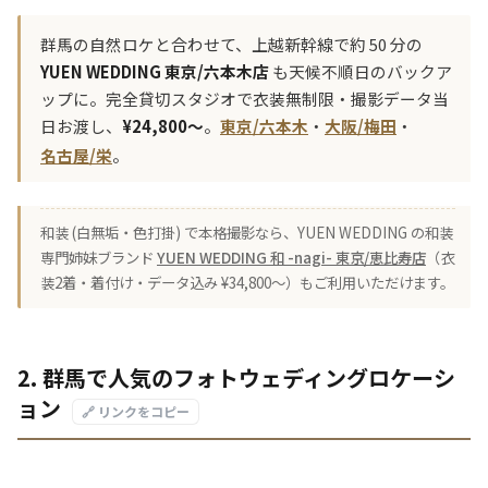
群馬の自然ロケと合わせて、上越新幹線で約 50 分の
YUEN WEDDING 東京/六本木店
も天候不順日のバックア
ップに。完全貸切スタジオで衣装無制限・撮影データ当
日お渡し、
¥24,800〜
。
東京/六本木
・
大阪/梅田
・
名古屋/栄
。
和装 (白無垢・色打掛) で本格撮影なら、YUEN WEDDING の和装
専門姉妹ブランド
YUEN WEDDING 和 -nagi- 東京/恵比寿店
（衣
装2着・着付け・データ込み ¥34,800〜）もご利用いただけます。
2. 群馬で人気のフォトウェディングロケーシ
ョン
🔗 リンクをコピー