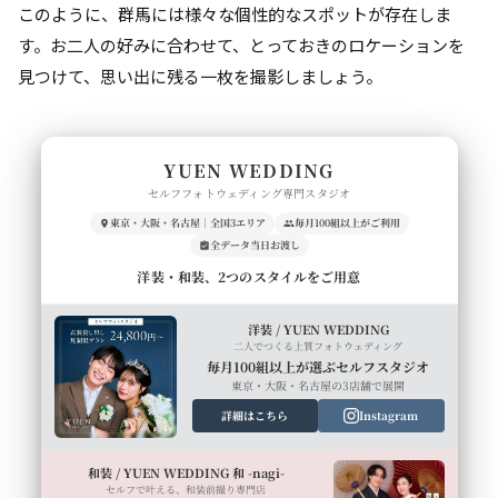
このように、群馬には様々な個性的なスポットが存在しま
す。お二人の好みに合わせて、とっておきのロケーションを
見つけて、思い出に残る一枚を撮影しましょう。
YUEN WEDDING
セルフフォトウェディング専門スタジオ
東京・大阪・名古屋｜全国3エリア
毎月100組以上がご利用
全データ当日お渡し
洋装・和装、2つのスタイルをご用意
洋装 / YUEN WEDDING
二人でつくる上質フォトウェディング
毎月100組以上が選ぶセルフスタジオ
東京・大阪・名古屋の3店舗で展開
詳細はこちら
Instagram
和装 / YUEN WEDDING 和 -nagi-
セルフで叶える、和装前撮り専門店