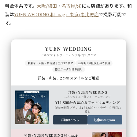
料金体系です。
大阪/梅田
・
名古屋/栄
にも店舗があります。和
装は
YUEN WEDDING 和 -nagi- 東京/恵比寿店
で撮影可能で
す。
YUEN WEDDING
セルフフォトウェディング専門スタジオ
東京・大阪・名古屋｜全国3エリア
毎月100組以上がご利用
全データ当日お渡し
洋装・和装、2つのスタイルをご用意
洋装 / YUEN WEDDING
二人でつくる上質フォトウェディング
¥14,800から始めるフォトウェディング
衣装無制限プランは¥24,800〜・全データ当日お
渡し
詳細はこちら
Instagram
和装 / YUEN WEDDING 和 -nagi-