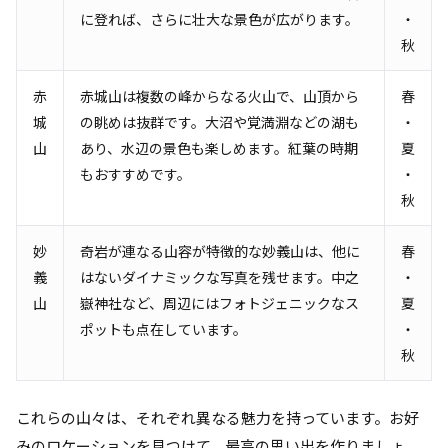
に登れば、さらに壮大な景色が広がります。
・
秋
赤
赤城山は複数の峰からなる火山で、山頂から
春
城
の眺めは抜群です。大沼や覚満淵などの湖も
・
山
あり、水辺の景色も楽しめます。紅葉の時期
夏
もおすすめです。
・
秋
妙
奇岩が連なる山容が特徴的な妙義山は、他に
春
義
はないダイナミックな写真を残せます。中之
・
山
嶽神社など、周辺にはフォトジェニックなス
夏
ポットも点在しています。
・
秋
これらの山々は、それぞれ異なる魅力を持っています。お好
みのロケーションを見つけて、最高の思い出を作りましょ