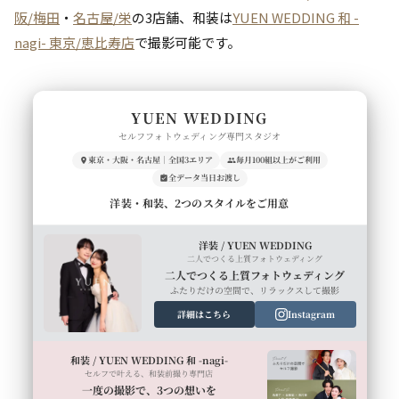
阪/梅田
・
名古屋/栄
の3店舗、和装は
YUEN WEDDING 和 -
nagi- 東京/恵比寿店
で撮影可能です。
YUEN WEDDING
セルフフォトウェディング専門スタジオ
東京・大阪・名古屋｜全国3エリア
毎月100組以上がご利用
全データ当日お渡し
洋装・和装、2つのスタイルをご用意
洋装 / YUEN WEDDING
二人でつくる上質フォトウェディング
二人でつくる上質フォトウェディング
ふたりだけの空間で、リラックスして撮影
詳細はこちら
Instagram
和装 / YUEN WEDDING 和 -nagi-
セルフで叶える、和装前撮り専門店
一度の撮影で、3つの想いを