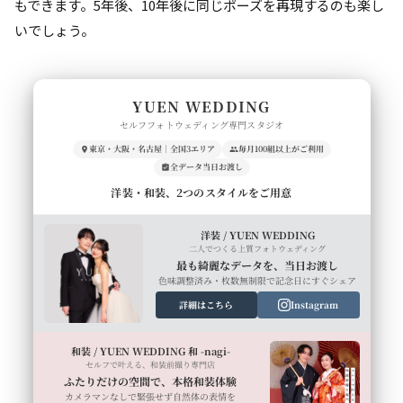
もできます。5年後、10年後に同じポーズを再現するのも楽し
いでしょう。
YUEN WEDDING
セルフフォトウェディング専門スタジオ
東京・大阪・名古屋｜全国3エリア
毎月100組以上がご利用
全データ当日お渡し
洋装・和装、2つのスタイルをご用意
洋装 / YUEN WEDDING
二人でつくる上質フォトウェディング
最も綺麗なデータを、当日お渡し
色味調整済み・枚数無制限で記念日にすぐシェア
詳細はこちら
Instagram
和装 / YUEN WEDDING 和 -nagi-
セルフで叶える、和装前撮り専門店
ふたりだけの空間で、本格和装体験
カメラマンなしで緊張せず自然体の表情を