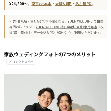
¥24,800〜
。
東京/六本木
・
大阪/梅田
・
名古屋/栄
。
和装 (白無垢・色打掛) で本格撮影なら、YUEN WEDDING の和装
専門姉妹ブランド
YUEN WEDDING 和 -nagi- 東京/恵比寿店
（衣
装2着・着付け・データ込み ¥34,800〜）もご利用いただけます。
家族ウェディングフォトの7つのメリット
🔗 リンクをコピー