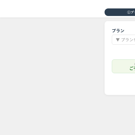
①プ
プラン
▼ プラ
ご