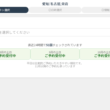
愛知/名古屋,栄店
ラン選択
②日時選択
③情報
ンを選択してください
直近24時間で
51回
チェックされています
8月の土日
9月の土日
10月の土
予約受付中
ご予約受付中
ご予約受
平日は比較的ご予約いただきやすい傾向です。
11月以降のご予約も承っています