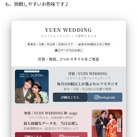
も、挑戦しやすいお色味です♪
YUEN WEDDING
セルフフォトウェディング専門スタジオ
東京・大阪・名古屋｜全国3エリア
毎月100組以上がご利用
全データ当日お渡し
洋装・和装、2つのスタイルをご用意
洋装 / YUEN WEDDING
二人でつくる上質フォトウェディング
毎月100組以上が選ぶセルフスタジオ
東京・大阪・名古屋の3店舗で展開
詳細はこちら
Instagram
和装 / YUEN WEDDING 和 -nagi-
セルフで叶える、和装前撮り専門店
最も綺麗なデータを、当日お渡し
色味調整済み・記念日にすぐSNSシェア
詳細はこちら
Instagram