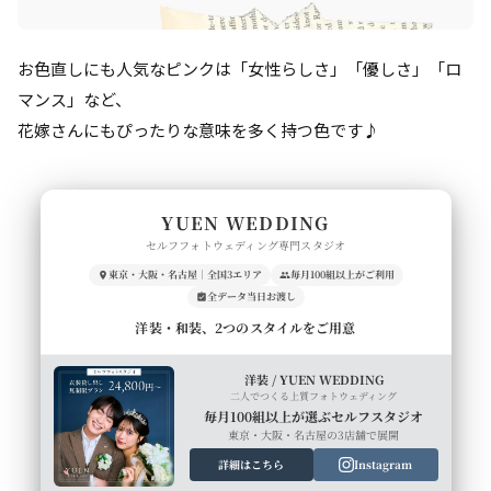
お色直しにも人気なピンクは「女性らしさ」「優しさ」「ロ
マンス」など、
花嫁さんにもぴったりな意味を多く持つ色です♪
YUEN WEDDING
セルフフォトウェディング専門スタジオ
東京・大阪・名古屋｜全国3エリア
毎月100組以上がご利用
全データ当日お渡し
洋装・和装、2つのスタイルをご用意
洋装 / YUEN WEDDING
二人でつくる上質フォトウェディング
毎月100組以上が選ぶセルフスタジオ
東京・大阪・名古屋の3店舗で展開
詳細はこちら
Instagram