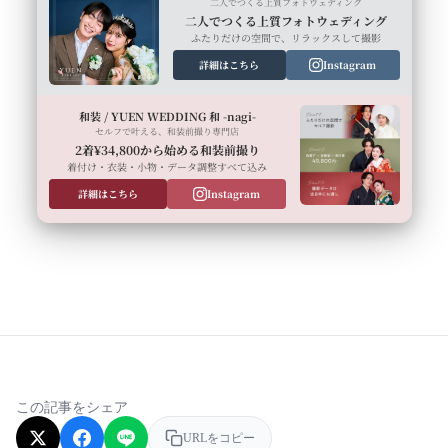
二人でつくる上質フォトウェディング
二人でつくる上質フォトウェディング
ふたりだけの空間で、リラックスして撮影
詳細はこちら
Instagram
和装 / YUEN WEDDING 和 -nagi-
セルフで叶える、和装前撮り専門店
2着¥34,800から始める和装前撮り
着付け・衣装・小物・データ調整すべて込み
詳細はこちら
Instagram
この記事をシェア
URLをコピー