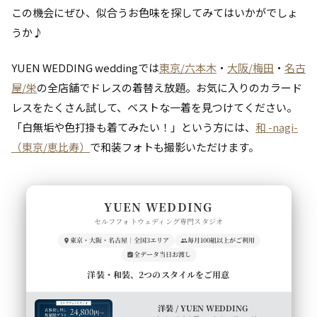
この機会にぜひ、似合うお色味を探してみてはいかがでしょ
うか♪
YUEN WEDDING weddingでは
東京/六本木
・
大阪/梅田
・
名古
屋/栄
の全店舗でドレスの着替え放題。お気に入りのカラード
レスをたくさん試して、ベストな一着を見つけてください。
「白無垢や色打掛も着てみたい！」という方には、
和 -nagi-
（東京/恵比寿）
で和装フォトも撮影いただけます。
YUEN WEDDING
セルフフォトウェディング専門スタジオ
東京・大阪・名古屋｜全国3エリア
毎月100組以上がご利用
全データ当日お渡し
洋装・和装、2つのスタイルをご用意
洋装 / YUEN WEDDING