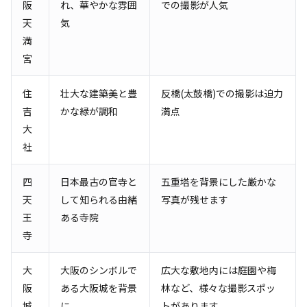
阪
れ、華やかな雰囲
での撮影が人気
天
気
満
宮
住
壮大な建築美と豊
反橋(太鼓橋)での撮影は迫力
吉
かな緑が調和
満点
大
社
四
日本最古の官寺と
五重塔を背景にした厳かな
天
して知られる由緒
写真が残せます
王
ある寺院
寺
大
大阪のシンボルで
広大な敷地内には庭園や梅
阪
ある大阪城を背景
林など、様々な撮影スポッ
城
に
トがあります