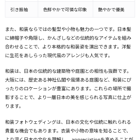
引き振袖
色鮮やかで可憐な印象
艶やかで優美
また、和装ならではの髪型や小物も魅力の一つです。日本髪
に綿帽子や角隠し、かんざしなどの伝統的なアイテムを組み
合わせることで、より本格的な和装姿を演出できます。洋髪
に生花をあしらった現代風のアレンジも人気です。
和装は、日本の伝統的な建築物や庭園との相性も抜群です。
大阪には、歴史ある神社仏閣や風情ある庭園など、和装にぴ
ったりのロケーションが豊富にあります。これらの場所で撮
影することで、より一層日本の美を感じられる写真に仕上が
ります。
和装フォトウェディングは、日本の文化や伝統に触れられる
貴重な機会でもあります。衣装や小物の意味を知ることで、
より深く日本の文化を理解し、 appreciationを高めることが