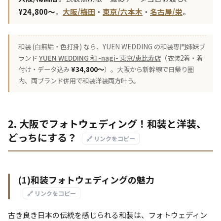
¥24,800〜
。
大阪/梅田
・
東京/六本木
・
名古屋/栄
。
和装 (白無垢・色打掛) なら、YUEN WEDDING の和装専門姉妹ブ
ランド
YUEN WEDDING 和 -nagi- 東京/恵比寿店
（衣装2着・着
付け・データ込み
¥34,800〜
）。大阪から新幹線で日帰り圏
内、両ブランド併用で和装洋装両方叶う。
2. 大阪でフォトウェディング！和装と洋装、
どっちにする？
🔗 リンクをコピー
(1)和装フォトウェディングの魅力
🔗 リンクをコピー
古き良き日本の伝統を感じられる和装は、フォトウェディン