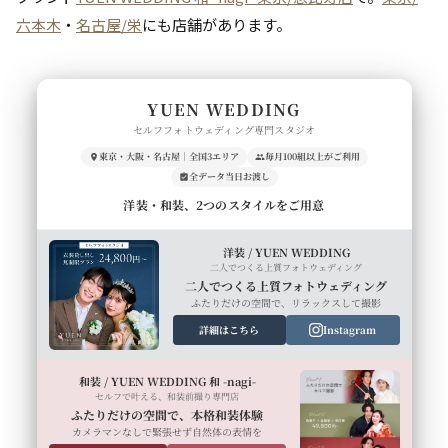
六本木
・
名古屋/栄
にも店舗があります。
YUEN WEDDING
セルフフォトウェディング専門スタジオ
東京・大阪・名古屋｜全国3エリア
毎月100組以上がご利用
全データ当日お渡し
洋装・和装、2つのスタイルをご用意
洋装 / YUEN WEDDING
二人でつくる上質フォトウェディング
二人でつくる上質フォトウェディング
ふたりだけの空間で、リラックスして撮影
詳細はこちら
Instagram
和装 / YUEN WEDDING 和 -nagi-
セルフで叶える、和装前撮り専門店
ふたりだけの空間で、本格和装体験
カメラマンなしで緊張せず自然体の表情を