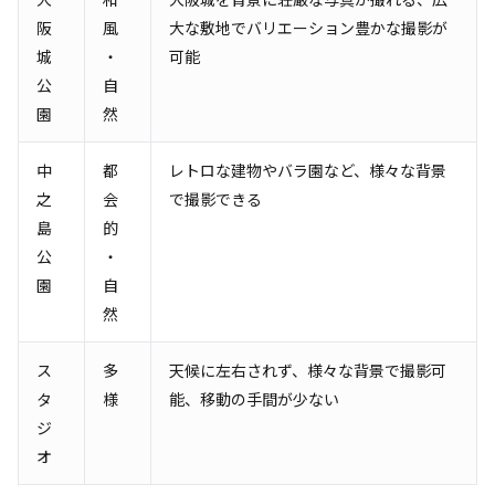
阪
風
大な敷地でバリエーション豊かな撮影が
城
・
可能
公
自
園
然
中
都
レトロな建物やバラ園など、様々な背景
之
会
で撮影できる
島
的
公
・
園
自
然
ス
多
天候に左右されず、様々な背景で撮影可
タ
様
能、移動の手間が少ない
ジ
オ