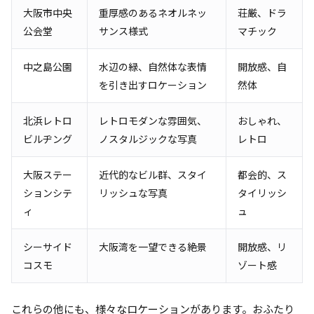
大阪市中央
重厚感のあるネオルネッ
荘厳、ドラ
公会堂
サンス様式
マチック
中之島公園
水辺の緑、自然体な表情
開放感、自
を引き出すロケーション
然体
北浜レトロ
レトロモダンな雰囲気、
おしゃれ、
ビルヂング
ノスタルジックな写真
レトロ
大阪ステー
近代的なビル群、スタイ
都会的、ス
ションシテ
リッシュな写真
タイリッシ
ィ
ュ
シーサイド
大阪湾を一望できる絶景
開放感、リ
コスモ
ゾート感
これらの他にも、様々なロケーションがあります。おふたり