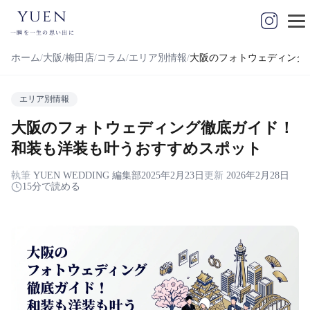
yuen
一瞬を一生の思い出に
ホーム
大阪/梅田店
コラム
エリア別情報
大阪のフォトウェディング
エリア別情報
大阪のフォトウェディング徹底ガイド！
和装も洋装も叶うおすすめスポット
執筆
YUEN WEDDING 編集部
2025年2月23日
更新
2026年2月28日
15分で読める