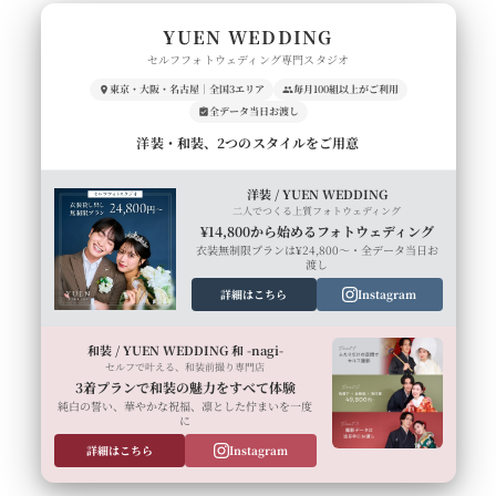
YUEN WEDDING
セルフフォトウェディング専門スタジオ
東京・大阪・名古屋｜全国3エリア
毎月100組以上がご利用
全データ当日お渡し
洋装・和装、2つのスタイルをご用意
洋装 / YUEN WEDDING
二人でつくる上質フォトウェディング
¥14,800から始めるフォトウェディング
衣装無制限プランは¥24,800〜・全データ当日お
渡し
詳細はこちら
Instagram
和装 / YUEN WEDDING 和 -nagi-
セルフで叶える、和装前撮り専門店
3着プランで和装の魅力をすべて体験
純白の誓い、華やかな祝福、凛とした佇まいを一度
に
詳細はこちら
Instagram