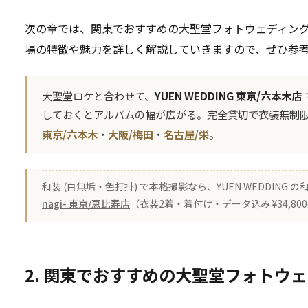
次の章では、関東でおすすめの大聖堂フォトウェディング
場の特徴や魅力を詳しく解説していきますので、ぜひ参
大聖堂ロケと合わせて、
YUEN WEDDING 東京/六本木店
しておくとアルバムの幅が広がる。完全貸切で衣装無制
東京/六本木
・
大阪/梅田
・
名古屋/栄
。
和装 (白無垢・色打掛) で本格撮影なら、YUEN WEDDING
nagi- 東京/恵比寿店
（衣装2着・着付け・データ込み ¥34,8
2. 関東でおすすめの大聖堂フォトウ