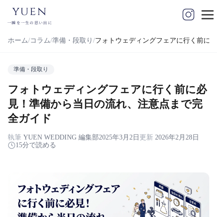
yuen
一瞬を一生の思い出に
ホーム
コラム
準備・段取り
フォトウェディングフェアに行く前に必
準備・段取り
フォトウェディングフェアに行く前に必
見！準備から当日の流れ、注意点まで完
全ガイド
執筆
YUEN WEDDING 編集部
2025年3月2日
更新
2026年2月28日
15分で読める