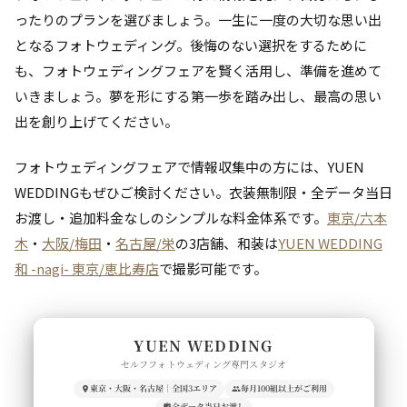
ったりのプランを選びましょう。一生に一度の大切な思い出
となるフォトウェディング。後悔のない選択をするために
も、フォトウェディングフェアを賢く活用し、準備を進めて
いきましょう。夢を形にする第一歩を踏み出し、最高の思い
出を創り上げてください。
フォトウェディングフェアで情報収集中の方には、YUEN
WEDDINGもぜひご検討ください。衣装無制限・全データ当日
お渡し・追加料金なしのシンプルな料金体系です。
東京/六本
木
・
大阪/梅田
・
名古屋/栄
の3店舗、和装は
YUEN WEDDING
和 -nagi- 東京/恵比寿店
で撮影可能です。
YUEN WEDDING
セルフフォトウェディング専門スタジオ
東京・大阪・名古屋｜全国3エリア
毎月100組以上がご利用
全データ当日お渡し