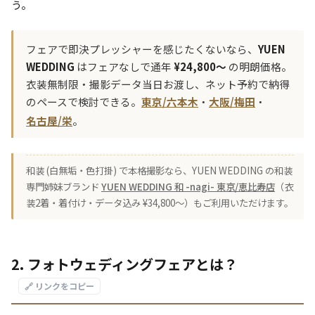
う。
フェアで即決プレッシャーを感じたくないなら、
YUEN
WEDDING
はフェアなしで通年
¥24,800〜
の明朗価格。
衣装無制限・撮影データ当日お渡し、ネット予約で納得
のペースで検討できる。
東京/六本木
・
大阪/梅田
・
名古屋/栄
。
和装 (白無垢・色打掛) で本格撮影なら、YUEN WEDDING の和装
専門姉妹ブランド
YUEN WEDDING 和 -nagi- 東京/恵比寿店
（衣
装2着・着付け・データ込み ¥34,800〜）もご利用いただけます。
2. フォトウェディングフェアとは？
🔗 リンクをコピー