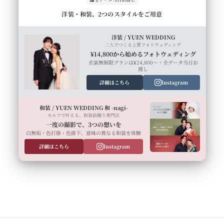
洋装・和装、2つのスタイルをご用意
洋装 / YUEN WEDDING
二人でつくる上質フォトウェディング
¥14,800から始めるフォトウェディング
衣装無制限プランは¥24,800〜・全データ当日お
渡し
詳細はこちら
Instagram
和装 / YUEN WEDDING 和 -nagi-
セルフで叶える、和装前撮り専門店
一度の撮影で、3つの想いを
白無垢・色打掛・色掛下、意味の異なる和装を体験
詳細はこちら
Instagram