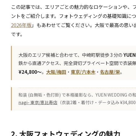
この記事では、エリアごとの魅力的なロケーションや、
ントをご紹介します。フォトウェディングの基礎知識に
2026年版
」もあわせてご覧ください。大阪で最高の思い
です。
大阪のエリア候補と合わせて、中崎町駅徒歩 3 分の
YUE
鉄から直通アクセス、完全貸切プライベート空間で衣装
¥24,800〜
。
大阪/梅田
・
東京/六本木
・
名古屋/栄
。
和装 (白無垢・色打掛) で本格撮影なら、YUEN WEDDING
nagi- 東京/恵比寿店
（衣装2着・着付け・データ込み ¥34,8
2. 大阪フォトウェディングの魅力