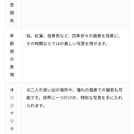
雰
囲
気
季
桜、紅葉、雪景色など、四季折々の風景を背景に、
節
その時期ならではの美しい写真を残せます。
感
の
表
現
オ
お二人の思い出の場所や、憧れの風景での撮影も可
リ
能です。世界に一つだけの、特別な写真を手に入れ
ジ
られます。
ナ
リ
テ