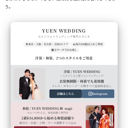
う。
YUEN WEDDING
セルフフォトウェディング専門スタジオ
東京・大阪・名古屋｜全国3エリア
毎月100組以上がご利用
全データ当日お渡し
洋装・和装、2つのスタイルをご用意
洋装 / YUEN WEDDING
二人でつくる上質フォトウェディング
衣装無制限・何着でも着放題
ドレス・タキシード・小物すべて追加料金なし
詳細はこちら
Instagram
和装 / YUEN WEDDING 和 -nagi-
セルフで叶える、和装前撮り専門店
2着¥34,800から始める和装前撮り
着付け・衣装・小物・データ調整すべて込み