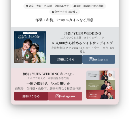
東京・大阪・名古屋｜全国3エリア
毎月100組以上がご利用
全データ当日お渡し
洋装・和装、2つのスタイルをご用意
洋装 / YUEN WEDDING
二人でつくる上質フォトウェディング
¥14,800から始めるフォトウェディング
衣装無制限プランは¥24,800〜・全データ当日お
渡し
詳細はこちら
Instagram
和装 / YUEN WEDDING 和 -nagi-
セルフで叶える、和装前撮り専門店
一度の撮影で、3つの想いを
白無垢・色打掛・色掛下、意味の異なる和装を体験
詳細はこちら
Instagram