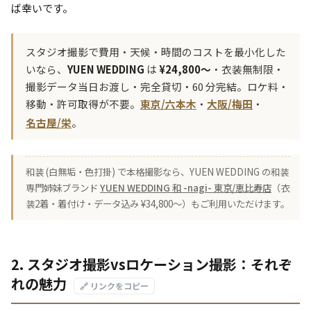
ば幸いです。
スタジオ撮影で費用・天候・時間のコストを最小化した
いなら、
YUEN WEDDING
は
¥24,800〜
・衣装無制限・
撮影データ当日お渡し・完全貸切・60 分完結。ロケ料・
移動・許可取得が不要。
東京/六本木
・
大阪/梅田
・
名古屋/栄
。
和装 (白無垢・色打掛) で本格撮影なら、YUEN WEDDING の和装
専門姉妹ブランド
YUEN WEDDING 和 -nagi- 東京/恵比寿店
（衣
装2着・着付け・データ込み ¥34,800〜）もご利用いただけます。
2. スタジオ撮影vsロケーション撮影：それぞ
れの魅力
🔗 リンクをコピー