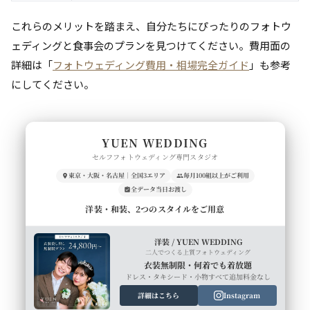
これらのメリットを踏まえ、自分たちにぴったりのフォトウ
ェディングと食事会のプランを見つけてください。費用面の
詳細は「
フォトウェディング費用・相場完全ガイド
」も参考
にしてください。
YUEN WEDDING
セルフフォトウェディング専門スタジオ
東京・大阪・名古屋｜全国3エリア
毎月100組以上がご利用
全データ当日お渡し
洋装・和装、2つのスタイルをご用意
洋装 / YUEN WEDDING
二人でつくる上質フォトウェディング
衣装無制限・何着でも着放題
ドレス・タキシード・小物すべて追加料金なし
詳細はこちら
Instagram