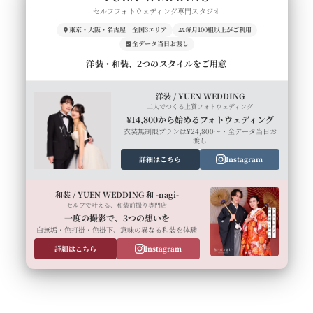
セルフフォトウェディング専門スタジオ
東京・大阪・名古屋｜全国3エリア
毎月100組以上がご利用
全データ当日お渡し
洋装・和装、2つのスタイルをご用意
洋装 / YUEN WEDDING
二人でつくる上質フォトウェディング
¥14,800から始めるフォトウェディング
衣装無制限プランは¥24,800〜・全データ当日お
渡し
詳細はこちら
Instagram
和装 / YUEN WEDDING 和 -nagi-
セルフで叶える、和装前撮り専門店
一度の撮影で、3つの想いを
白無垢・色打掛・色掛下、意味の異なる和装を体験
詳細はこちら
Instagram