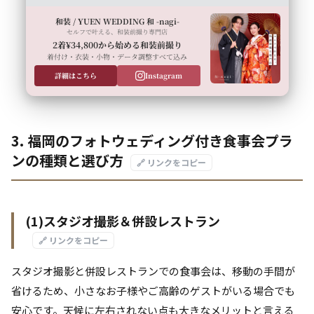
和装 / YUEN WEDDING 和 -nagi-
セルフで叶える、和装前撮り専門店
2着¥34,800から始める和装前撮り
着付け・衣装・小物・データ調整すべて込み
詳細はこちら
Instagram
3. 福岡のフォトウェディング付き食事会プラ
ンの種類と選び方
🔗 リンクをコピー
(1)スタジオ撮影＆併設レストラン
🔗 リンクをコピー
スタジオ撮影と併設レストランでの食事会は、移動の手間が
省けるため、小さなお子様やご高齢のゲストがいる場合でも
安心です。天候に左右されない点も大きなメリットと言える