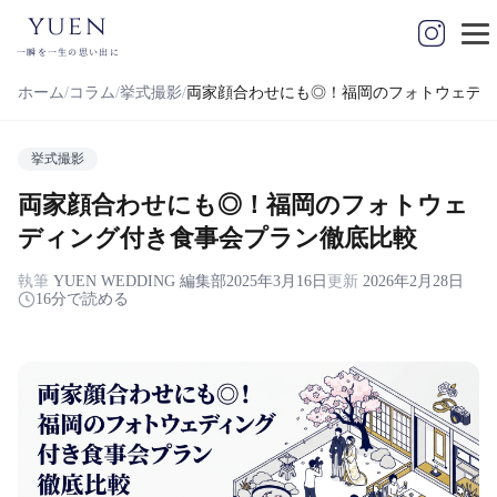
yuen
一瞬を一生の思い出に
ホーム
コラム
挙式撮影
両家顔合わせにも◎！福岡のフォトウェディ
挙式撮影
両家顔合わせにも◎！福岡のフォトウェ
ディング付き食事会プラン徹底比較
執筆
YUEN WEDDING 編集部
2025年3月16日
更新
2026年2月28日
16分で読める