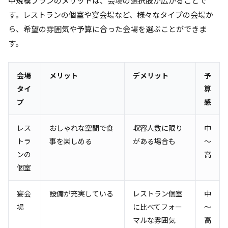
中規模プランのメリットは、会場の選択肢が広がることで
す。レストランの個室や宴会場など、様々なタイプの会場か
ら、希望の雰囲気や予算に合った会場を選ぶことができま
す。
会場
メリット
デメリット
予
タイ
算
プ
感
レス
おしゃれな空間で食
収容人数に限り
中
トラ
事を楽しめる
がある場合も
～
ンの
高
個室
宴会
設備が充実している
レストラン個室
中
場
に比べてフォー
～
マルな雰囲気
高