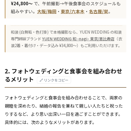
¥24,800〜
で、午前撮影→午後食事会のスケジュールも
組みやすい。
大阪/梅田
・
東京/六本木
・
名古屋/栄
。
和装 (白無垢・色打掛) で本格撮影なら、YUEN WEDDING の和装
専門姉妹ブランド
YUEN WEDDING 和 -nagi- 東京/恵比寿店
（衣
装2着・着付け・データ込み ¥34,800〜）もご利用いただけます。
2. フォトウェディングと食事会を組み合わせ
るメリット
🔗 リンクをコピー
フォトウェディングと食事会を組み合わせることで、両家の
親睦を深めたり、結婚の報告を兼ねて親しい人たちと祝った
りするなど、より思い出深い一日を過ごすことができます。
具体的には、次のようなメリットがあります。