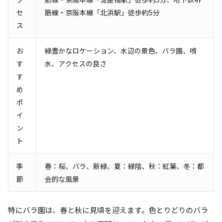
セ
筋線・京阪本線「北浜駅」徒歩約5分
ス
お
緑豊かなロケーション、水辺の景色、バラ園、噴
す
水、アクセスの良さ
す
め
ポ
イ
ン
ト
季
春：桜、バラ、新緑、夏：緑陰、秋：紅葉、冬：都
節
会的な風景
特にバラ園は、春と秋に見頃を迎えます。色とりどりのバラ