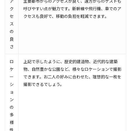
ア
主要都市からのアクセスが良く、遠方からのゲストも
ク
呼びやすい点が魅力です。新幹線や飛行機、車でのア
セ
クセスも良好で、移動の負担を軽減できます。
ス
の
良
さ
ロ
上記で示したように、歴史的建造物、近代的な建築
ケ
物、自然豊かな公園など、様々なロケーションで撮影
ー
できます。お二人の好みに合わせた、理想的な一枚を
シ
撮影できるでしょう。
ョ
ン
の
多
様
性