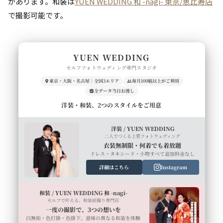
があります。和装は
YUEN WEDDING 和 -nagi- 東京/恵比寿店
で撮影可能です。
YUEN WEDDING
セルフフォトウェディング専門スタジオ
東京・大阪・名古屋｜全国3エリア
毎月100組以上がご利用
全データ当日お渡し
洋装・和装、2つのスタイルをご用意
洋装 / YUEN WEDDING
二人でつくる上質フォトウェディング
衣装無制限・何着でも着放題
ドレス・タキシード・小物すべて追加料金なし
詳細はこちら
Instagram
和装 / YUEN WEDDING 和 -nagi-
セルフで叶える、和装前撮り専門店
一度の撮影で、3つの想いを
白無垢・色打掛・色掛下、意味の異なる和装を体験