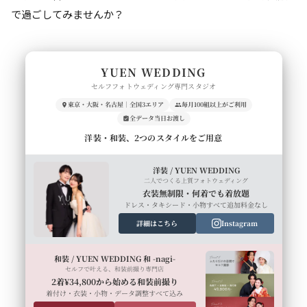
で過ごしてみませんか？
YUEN WEDDING
セルフフォトウェディング専門スタジオ
東京・大阪・名古屋｜全国3エリア
毎月100組以上がご利用
全データ当日お渡し
洋装・和装、2つのスタイルをご用意
洋装 / YUEN WEDDING
二人でつくる上質フォトウェディング
衣装無制限・何着でも着放題
ドレス・タキシード・小物すべて追加料金なし
詳細はこちら
Instagram
和装 / YUEN WEDDING 和 -nagi-
セルフで叶える、和装前撮り専門店
2着¥34,800から始める和装前撮り
着付け・衣装・小物・データ調整すべて込み