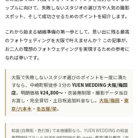
ップルに向けて、失敗しないスタジオの選び方や人気の撮影
スポット、そして成功させるためのポイントを紹介します。
これから始まる結婚準備の第一歩として、思い出に残る最高
のフォトウェディングを大阪で叶えませんか？ この記事が、
お二人の理想のフォトウェディングを実現するための参考に
なれば幸いです。
大阪で失敗しないスタジオ選びのポイントを一度に満た
すなら、中崎町駅徒歩 3 分の
YUEN WEDDING 大阪/梅田
店
。明朗価格
¥24,800〜
・衣装無制限・撮影データ当日
お渡し・完全貸切・土日祝追加料金なし。
大阪/梅田
・
東
京/六本木
・
名古屋/栄
。
和装 (白無垢・色打掛) で本格撮影なら、YUEN WEDDING の和装
専門姉妹ブランド
YUEN WEDDING 和 -nagi- 東京/恵比寿店
（衣