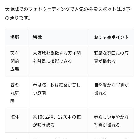
大阪城でのフォトウェディングで人気の撮影スポットは以下
の通りです。
場所
特徴
おすすめポイント
天守
大阪城を象徴する天守閣
荘厳な雰囲気の写
閣前
を背景に撮影できる
真が撮れる
広場
西の
春は桜、秋は紅葉が美し
自然豊かな写真が
丸庭
い庭園
撮れる
園
梅林
約100品種、1270本の梅
春らしい華やかな
が咲き誇る
写真が撮れる