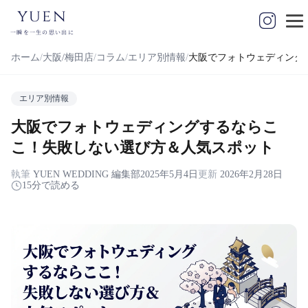
yuen
一瞬を一生の思い出に
ホーム
大阪/梅田店
コラム
エリア別情報
大阪でフォトウェディング
エリア別情報
大阪でフォトウェディングするならこ
こ！失敗しない選び方＆人気スポット
執筆
YUEN WEDDING 編集部
2025年5月4日
更新
2026年2月28日
15分で読める