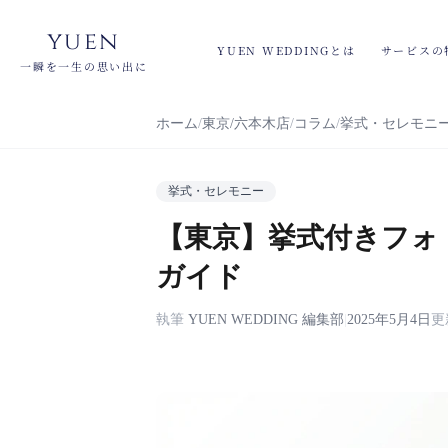
yuen
YUEN WEDDINGとは
サービスの
一瞬を一生の思い出に
ホーム
東京/六本木店
コラム
挙式・セレモニ
挙式・セレモニー
【東京】挙式付きフォ
ガイド
執筆
YUEN WEDDING 編集部
|
2025年5月4日
更