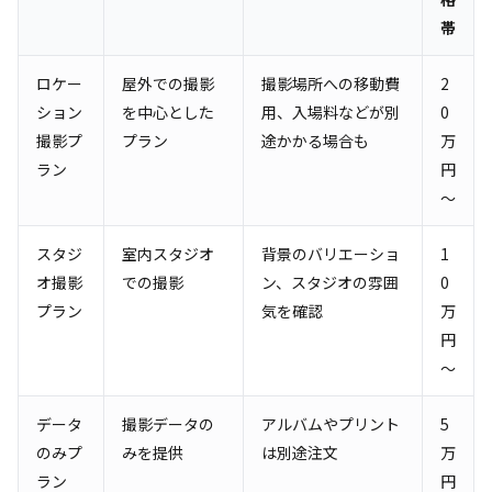
帯
ロケー
屋外での撮影
撮影場所への移動費
2
ション
を中心とした
用、入場料などが別
0
撮影プ
プラン
途かかる場合も
万
ラン
円
～
スタジ
室内スタジオ
背景のバリエーショ
1
オ撮影
での撮影
ン、スタジオの雰囲
0
プラン
気を確認
万
円
～
データ
撮影データの
アルバムやプリント
5
のみプ
みを提供
は別途注文
万
ラン
円