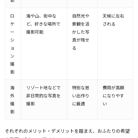
影
ロ
海や山、街中な
自然光や
天候に左右
ケ
ど、好きな場所で
景観を活
される
ー
撮影可能
かした写
シ
真が残せ
ョ
る
ン
撮
影
海
リゾート地などで
特別な思
費用が高額
外
非日常的な写真を
い出作り
になりやす
撮
撮影
に最適
い
影
それぞれのメリット・デメリットを踏まえ、おふたりの希望