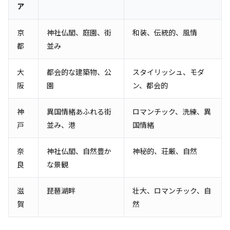
ア
京
神社仏閣、庭園、街
和装、伝統的、風情
都
並み
大
都会的な建築物、公
スタイリッシュ、モダ
阪
園
ン、都会的
神
異国情緒あふれる街
ロマンチック、洗練、異
戸
並み、港
国情緒
奈
神社仏閣、自然豊か
神秘的、荘厳、自然
良
な景観
滋
琵琶湖畔
壮大、ロマンチック、自
賀
然