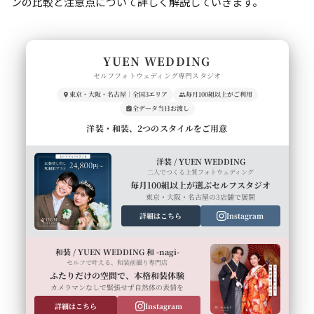
ンの比較と注意点について詳しく解説していきます。
YUEN WEDDING
セルフフォトウェディング専門スタジオ
東京・大阪・名古屋｜全国3エリア
毎月100組以上がご利用
全データ当日お渡し
洋装・和装、2つのスタイルをご用意
洋装 / YUEN WEDDING
二人でつくる上質フォトウェディング
毎月100組以上が選ぶセルフスタジオ
東京・大阪・名古屋の3店舗で展開
詳細はこちら
Instagram
和装 / YUEN WEDDING 和 -nagi-
セルフで叶える、和装前撮り専門店
ふたりだけの空間で、本格和装体験
カメラマンなしで緊張せず自然体の表情を
詳細はこちら
Instagram