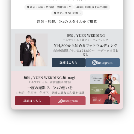
東京・大阪・名古屋｜全国3エリア
毎月100組以上がご利用
全データ当日お渡し
洋装・和装、2つのスタイルをご用意
洋装 / YUEN WEDDING
二人でつくる上質フォトウェディング
¥14,800から始めるフォトウェディング
衣装無制限プランは¥24,800〜・全データ当日お
渡し
詳細はこちら
Instagram
和装 / YUEN WEDDING 和 -nagi-
セルフで叶える、和装前撮り専門店
一度の撮影で、3つの想いを
白無垢・色打掛・色掛下、意味の異なる和装を体験
詳細はこちら
Instagram