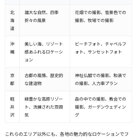
北
雄大な自然、四季
花畑での撮影、雪景色での
海
折々の風景
撮影、牧場での撮影
道
沖
美しい海、リゾート
ビーチフォト、チャペルフ
縄
感あふれるロケーシ
ォト、サンセットフォト
ョン
京
古都の風情、歴史的
神社仏閣での撮影、和装で
都
な建造物
の撮影、人力車プラン
軽
緑豊かな高原リゾー
森の中での撮影、教会での
井
ト、洗練された雰囲
撮影、ガーデンウェディン
沢
気
グ
これらのエリア以外にも、各地の魅力的なロケーションでフ