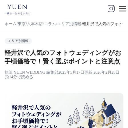
yuen
一瞬を一生の思い出に
ホーム
東京/六本木店
コラム
エリア別情報
軽井沢で人気のフォトウ
エリア別情報
軽井沢で人気のフォトウェディングがお
手頃価格で！賢く選ぶポイントと注意点
執筆
YUEN WEDDING 編集部
2025年5月17日
更新
2026年2月28日
14分で読める