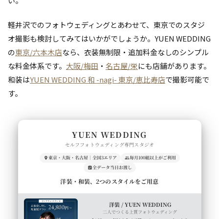
い。
軽井沢でのフォトウェディングとあわせて、東京でのスタジ
オ撮影も検討してみてはいかがでしょうか。YUEN WEDDING
の
東京/六本木店
なら、衣装無制限・追加料金なしのシンプル
な料金体系です。
大阪/梅田
・
名古屋/栄
にも店舗があります。
和装は
YUEN WEDDING 和 -nagi- 東京/恵比寿店
で撮影可能で
す。
YUEN WEDDING
セルフフォトウェディング専門スタジオ
東京・大阪・名古屋｜全国3エリア
毎月100組以上がご利用
全データ当日お渡し
洋装・和装、2つのスタイルをご用意
洋装 / YUEN WEDDING
二人でつくる上質フォトウェディング