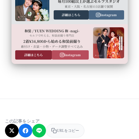
毎月100組以上が選ぶセルフスタジオ
東京・大阪・名古屋の3店舗で展開
詳細はこちら
Instagram
和装 / YUEN WEDDING 和 -nagi-
セルフで叶える、和装前撮り専門店
2着¥34,800から始める和装前撮り
着付け・衣装・小物・データ調整すべて込み
詳細はこちら
Instagram
この記事をシェア
URLをコピー