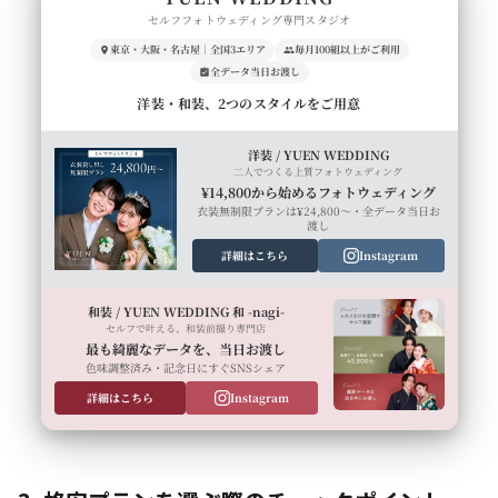
セルフフォトウェディング専門スタジオ
東京・大阪・名古屋｜全国3エリア
毎月100組以上がご利用
全データ当日お渡し
洋装・和装、2つのスタイルをご用意
洋装 / YUEN WEDDING
二人でつくる上質フォトウェディング
¥14,800から始めるフォトウェディング
衣装無制限プランは¥24,800〜・全データ当日お
渡し
詳細はこちら
Instagram
和装 / YUEN WEDDING 和 -nagi-
セルフで叶える、和装前撮り専門店
最も綺麗なデータを、当日お渡し
色味調整済み・記念日にすぐSNSシェア
詳細はこちら
Instagram