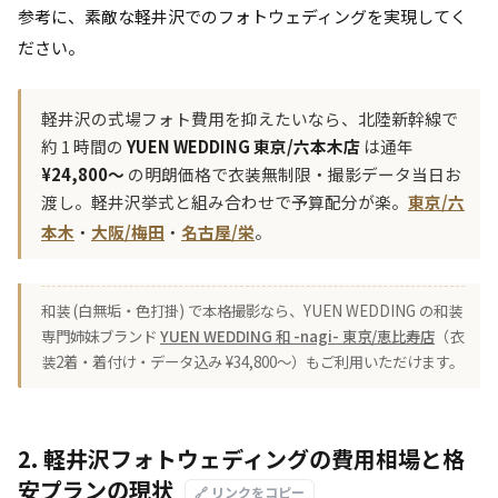
参考に、素敵な軽井沢でのフォトウェディングを実現してく
ださい。
軽井沢の式場フォト費用を抑えたいなら、北陸新幹線で
約 1 時間の
YUEN WEDDING 東京/六本木店
は通年
¥24,800〜
の明朗価格で衣装無制限・撮影データ当日お
渡し。軽井沢挙式と組み合わせで予算配分が楽。
東京/六
本木
・
大阪/梅田
・
名古屋/栄
。
和装 (白無垢・色打掛) で本格撮影なら、YUEN WEDDING の和装
専門姉妹ブランド
YUEN WEDDING 和 -nagi- 東京/恵比寿店
（衣
装2着・着付け・データ込み ¥34,800〜）もご利用いただけます。
2. 軽井沢フォトウェディングの費用相場と格
安プランの現状
🔗 リンクをコピー