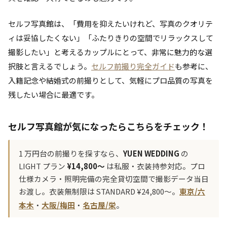
セルフ写真館は、「費用を抑えたいけれど、写真のクオリテ
ィは妥協したくない」「ふたりきりの空間でリラックスして
撮影したい」と考えるカップルにとって、非常に魅力的な選
択肢と言えるでしょう。
セルフ前撮り完全ガイド
も参考に、
入籍記念や結婚式の前撮りとして、気軽にプロ品質の写真を
残したい場合に最適です。
セルフ写真館が気になったらこちらをチェック！
1 万円台の前撮りを探すなら、
YUEN WEDDING
の
LIGHT プラン
¥14,800〜
は私服・衣装持参対応。プロ
仕様カメラ・照明完備の完全貸切空間で撮影データ当日
お渡し。衣装無制限は STANDARD ¥24,800〜。
東京/六
本木
・
大阪/梅田
・
名古屋/栄
。