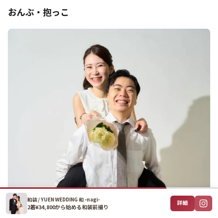
おんぶ・抱っこ
和装 / YUEN WEDDING 和 -nagi-
詳細
2着¥34,800から始める和装前撮り