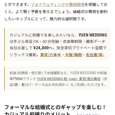
とができます。
フォトウェディングの費用相場
を把握してお
くと、より賢く予算を使えるでしょう。結婚式の費用を節約
したいカップルにとって、魅力的な選択肢です。
カジュアルに前撮りを楽しみたいなら、
YUEN WEDDING
は手ぶら来店 OK・60 分完結・衣装無制限・撮影データ
当日お渡しで
¥24,800〜
。完全貸切プライベート空間で
リラックス撮影。
東京/六本木
・
大阪/梅田
・
名古屋/栄
。
和装 (白無垢・色打掛) で本格撮影なら、YUEN WEDDING の和装
専門姉妹ブランド
YUEN WEDDING 和 -nagi- 東京/恵比寿店
（衣
装2着・着付け・データ込み ¥34,800〜）もご利用いただけます。
フォーマルな結婚式とのギャップを楽しむ！
カジュアル前撮りのメリット
🔗 リンクをコピー