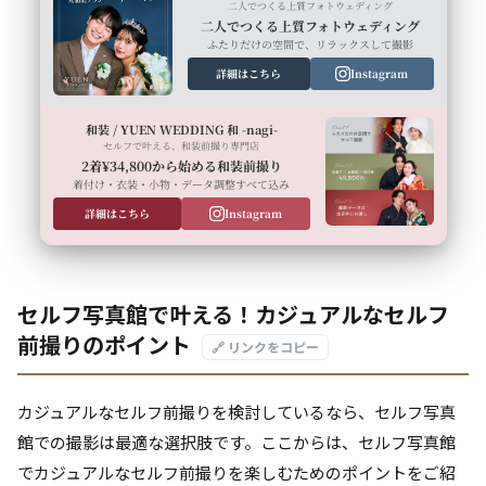
二人でつくる上質フォトウェディング
二人でつくる上質フォトウェディング
ふたりだけの空間で、リラックスして撮影
詳細はこちら
Instagram
和装 / YUEN WEDDING 和 -nagi-
セルフで叶える、和装前撮り専門店
2着¥34,800から始める和装前撮り
着付け・衣装・小物・データ調整すべて込み
詳細はこちら
Instagram
セルフ写真館で叶える！カジュアルなセルフ
前撮りのポイント
🔗 リンクをコピー
カジュアルなセルフ前撮りを検討しているなら、セルフ写真
館での撮影は最適な選択肢です。ここからは、セルフ写真館
でカジュアルなセルフ前撮りを楽しむためのポイントをご紹