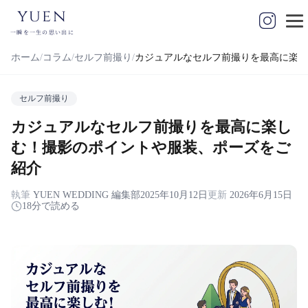
yuen
一瞬を一生の思い出に
ホーム
コラム
セルフ前撮り
カジュアルなセルフ前撮りを最高に楽し
セルフ前撮り
カジュアルなセルフ前撮りを最高に楽し
む！撮影のポイントや服装、ポーズをご
紹介
執筆
YUEN WEDDING 編集部
2025年10月12日
更新
2026年6月15日
18分で読める