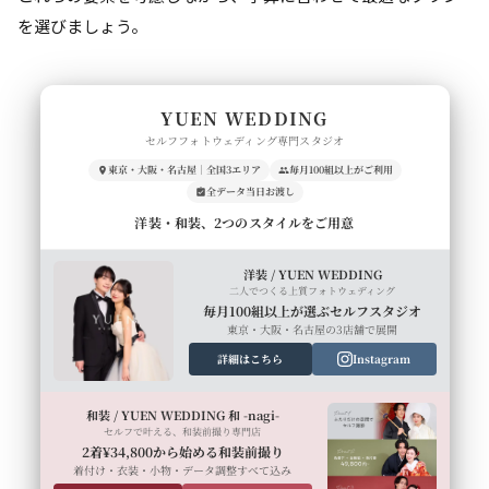
を選びましょう。
YUEN WEDDING
セルフフォトウェディング専門スタジオ
東京・大阪・名古屋｜全国3エリア
毎月100組以上がご利用
全データ当日お渡し
洋装・和装、2つのスタイルをご用意
洋装 / YUEN WEDDING
二人でつくる上質フォトウェディング
毎月100組以上が選ぶセルフスタジオ
東京・大阪・名古屋の3店舗で展開
詳細はこちら
Instagram
和装 / YUEN WEDDING 和 -nagi-
セルフで叶える、和装前撮り専門店
2着¥34,800から始める和装前撮り
着付け・衣装・小物・データ調整すべて込み