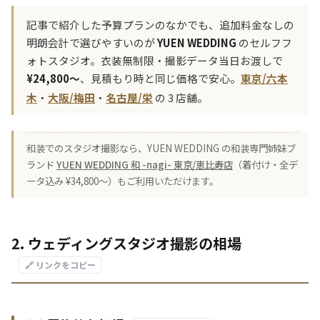
記事で紹介した予算プランのなかでも、追加料金なしの
明朗会計で選びやすいのが
YUEN WEDDING
のセルフフ
ォトスタジオ。衣装無制限・撮影データ当日お渡しで
¥24,800〜
、見積もり時と同じ価格で安心。
東京/六本
木
・
大阪/梅田
・
名古屋/栄
の 3 店舗。
和装でのスタジオ撮影なら、YUEN WEDDING の和装専門姉妹ブ
ランド
YUEN WEDDING 和 -nagi- 東京/恵比寿店
（着付け・全デ
ータ込み ¥34,800〜）もご利用いただけます。
2. ウェディングスタジオ撮影の相場
🔗 リンクをコピー