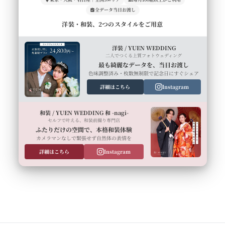
全データ当日お渡し
洋装・和装、2つのスタイルをご用意
洋装 / YUEN WEDDING
二人でつくる上質フォトウェディング
最も綺麗なデータを、当日お渡し
色味調整済み・枚数無制限で記念日にすぐシェア
詳細はこちら
Instagram
和装 / YUEN WEDDING 和 -nagi-
セルフで叶える、和装前撮り専門店
ふたりだけの空間で、本格和装体験
カメラマンなしで緊張せず自然体の表情を
詳細はこちら
Instagram