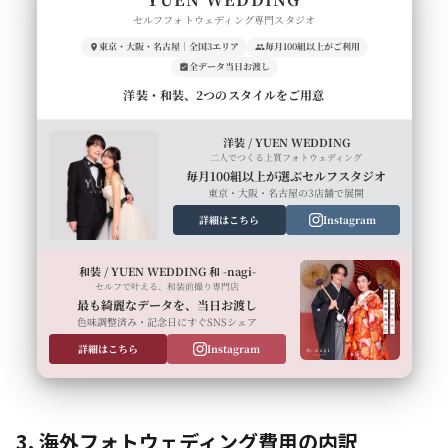
セルフフォトウェディング専門スタジオ
東京・大阪・名古屋｜全国3エリア
毎月100組以上がご利用
全データ当日お渡し
洋装・和装、2つのスタイルをご用意
洋装 / YUEN WEDDING
二人でつくる上質フォトウェディング
毎月100組以上が選ぶセルフスタジオ
東京・大阪・名古屋の3店舗で展開
詳細はこちら
Instagram
和装 / YUEN WEDDING 和 -nagi-
セルフで叶える、和装前撮り専門店
最も綺麗なデータを、当日お渡し
色味調整済み・記念日にすぐSNSシェア
詳細はこちら
Instagram
3. 海外フォトウェディング費用の内訳