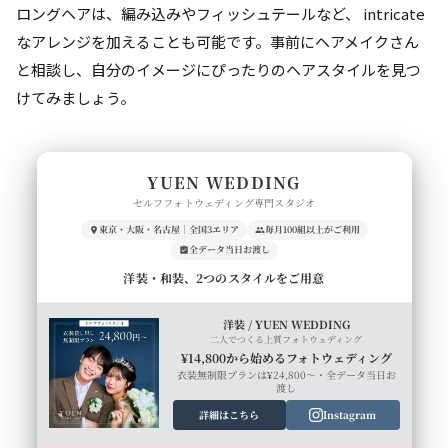
ロングヘアは、編み込みやフィッシュテールなど、 intricate
なアレンジを加えることも可能です。事前にヘアメイクさん
と相談し、自分のイメージにぴったりのヘアスタイルを見つ
けてみましょう。
YUEN WEDDING
セルフフォトウェディング専門スタジオ
東京・大阪・名古屋｜全国3エリア
毎月100組以上がご利用
全データ当日お渡し
洋装・和装、2つのスタイルをご用意
洋装 / YUEN WEDDING
二人でつくる上質フォトウェディング
¥14,800から始めるフォトウェディング
衣装無制限プランは¥24,800〜・全データ当日お
渡し
詳細はこちら
Instagram