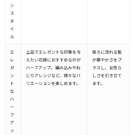
ン
ス
タ
イ
ル
エ
上品でエレガントな印象を与
後ろに流れる髪
レ
えたい花嫁におすすめなのが
が華やかさをプ
ガ
ハーフアップ。編み込みやね
ラスし、女性ら
ン
じりアレンジなど、様々なバ
しさを引き立て
ト
リエーションを楽しめます。
ます。
な
ハ
ー
フ
ア
ッ