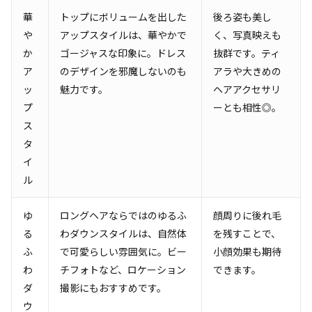
華
トップにボリュームを出した
後ろ姿も美し
や
アップスタイルは、華やかで
く、写真映えも
か
ゴージャスな印象に。ドレス
抜群です。ティ
ア
のデザインを邪魔しないのも
アラや大きめの
ッ
魅力です。
ヘアアクセサリ
プ
ーとも相性◎。
ス
タ
イ
ル
ゆ
ロングヘアならではのゆるふ
顔周りに後れ毛
る
わダウンスタイルは、自然体
を残すことで、
ふ
で可愛らしい雰囲気に。ビー
小顔効果も期待
わ
チフォトなど、ロケーション
できます。
ダ
撮影にもおすすめです。
ウ