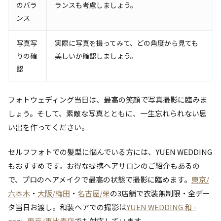
のバラ
ランスも考慮しましょう。
ンス
写真写
実際に写真を撮ってみて、どの角度から見ても
りの確
美しいか確認しましょう。
認
フォトウェディング当日は、最高の笑顔で写真撮影に臨みま
しょう。そして、素敵な写真とともに、一生忘れられない思
い出を作ってください。
セルフフォトでの髪型に悩んでいる方には、YUEN WEDDING
もおすすめです。お得な提携ヘアサロンのご紹介もあるの
で、プロのヘアメイクで最高の状態で撮影に臨めます。
東京/
六本木
・
大阪/梅田
・
名古屋/栄
の3店舗で衣装無制限・全デー
タ当日お渡し。和装ヘアでの撮影は
YUEN WEDDING 和 -
nagi- 東京/恵比寿店
でも対応しています。