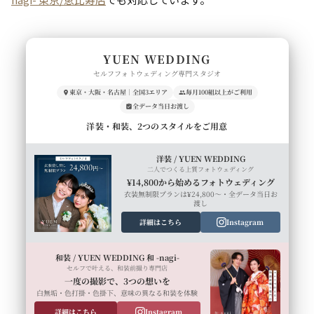
YUEN WEDDING
セルフフォトウェディング専門スタジオ
東京・大阪・名古屋｜全国3エリア
毎月100組以上がご利用
全データ当日お渡し
洋装・和装、2つのスタイルをご用意
洋装 / YUEN WEDDING
二人でつくる上質フォトウェディング
¥14,800から始めるフォトウェディング
衣装無制限プランは¥24,800〜・全データ当日お
渡し
詳細はこちら
Instagram
和装 / YUEN WEDDING 和 -nagi-
セルフで叶える、和装前撮り専門店
一度の撮影で、3つの想いを
白無垢・色打掛・色掛下、意味の異なる和装を体験
詳細はこちら
Instagram