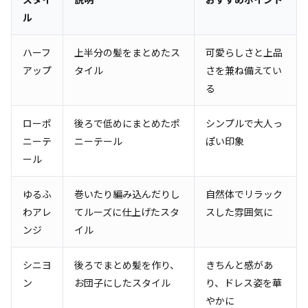
ル
ハーフ
上半分の髪をまとめたス
可愛らしさと上品
アップ
タイル
さを兼ね備えてい
る
ローポ
後ろで低めにまとめたポ
シンプルで大人っ
ニーテ
ニーテール
ぽい印象
ール
ゆるふ
巻いたり編み込んだりし
自然体でリラック
わアレ
てルーズに仕上げたスタ
スした雰囲気に
ンジ
イル
シニヨ
後ろでまとめ髪を作り、
きちんと感があ
ン
お団子にしたスタイル
り、ドレス姿を華
やかに