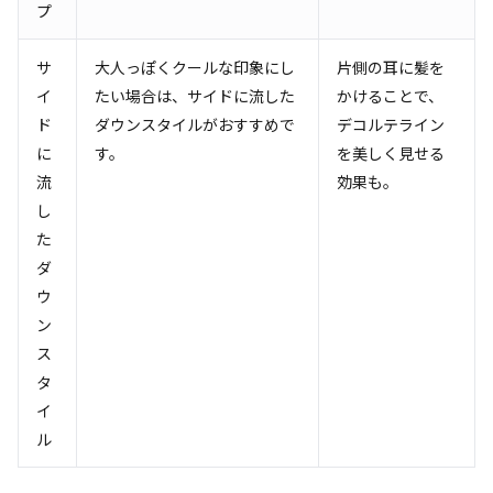
プ
サ
大人っぽくクールな印象にし
片側の耳に髪を
イ
たい場合は、サイドに流した
かけることで、
ド
ダウンスタイルがおすすめで
デコルテライン
に
す。
を美しく見せる
流
効果も。
し
た
ダ
ウ
ン
ス
タ
イ
ル