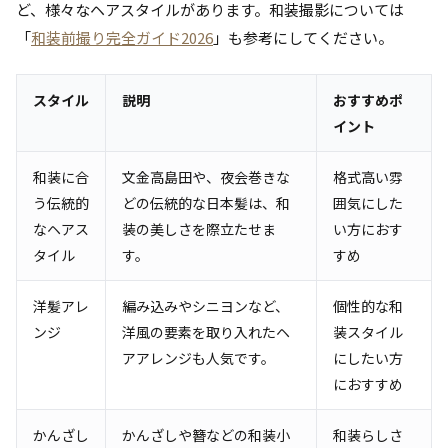
ど、様々なヘアスタイルがあります。和装撮影については
「
和装前撮り完全ガイド2026
」も参考にしてください。
スタイル
説明
おすすめポ
イント
和装に合
文金高島田や、夜会巻きな
格式高い雰
う伝統的
どの伝統的な日本髪は、和
囲気にした
なヘアス
装の美しさを際立たせま
い方におす
タイル
す。
すめ
洋髪アレ
編み込みやシニヨンなど、
個性的な和
ンジ
洋風の要素を取り入れたヘ
装スタイル
アアレンジも人気です。
にしたい方
におすすめ
かんざし
かんざしや簪などの和装小
和装らしさ