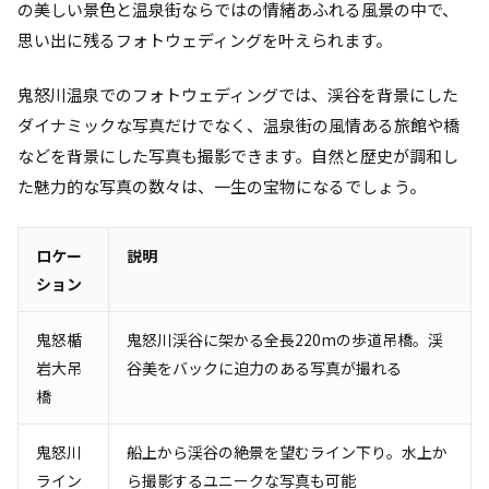
の美しい景色と温泉街ならではの情緒あふれる風景の中で、
思い出に残るフォトウェディングを叶えられます。
鬼怒川温泉でのフォトウェディングでは、渓谷を背景にした
ダイナミックな写真だけでなく、温泉街の風情ある旅館や橋
などを背景にした写真も撮影できます。自然と歴史が調和し
た魅力的な写真の数々は、一生の宝物になるでしょう。
ロケー
説明
ション
鬼怒楯
鬼怒川渓谷に架かる全長220mの歩道吊橋。渓
岩大吊
谷美をバックに迫力のある写真が撮れる
橋
鬼怒川
船上から渓谷の絶景を望むライン下り。水上か
ライン
ら撮影するユニークな写真も可能