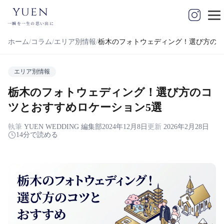
yuen
一瞬を一生の思い出に
ホーム
コラム
エリア別情報
栃木のフォトウェディング！選び方のコ
エリア別情報
栃木のフォトウェディング！選び方のコ
ツとおすすめロケーション5選
執筆
YUEN WEDDING 編集部
2024年12月8日
更新
2026年2月28日
14分で読める