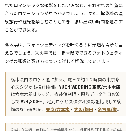
れたロマンチックな撮影をしたい方など、それぞれの希望に
合ったロケーションが見つかるでしょう。また、撮影後の温
泉旅行や観光を楽しむこともでき、思い出深い時間を過ごす
ことができます。
栃木県は、フォトウェディングを叶えるのに最適な場所と言
えるでしょう。次の章では、栃木県でできるフォトウェディ
ングの種類と選び方について詳しく解説していきます。
栃木県内のロケ 5 選に加え、電車で約 1-2 時間の東京都
心スタジオも検討候補。
YUEN WEDDING 東京/六本木店
は六本木駅徒歩 6 分、衣装無制限・撮影データ当日お渡
しで
¥24,800〜
。地元ロケとスタジオ撮影を比較して後
悔のない選択を。
東京/六本木
・
大阪/梅田
・
名古屋/栄
。
和装 (白無垢・色打掛) で本格撮影なら、YUEN WEDDING の和装