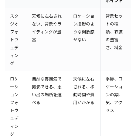
ポイント
スタ
天候に左右され
ロケーショ
背景セッ
ジオ
ない、背景やラ
ン撮影のよ
トの種
フォ
イティングが豊
うな開放感
類、衣装
トウ
富
がない
の豊富
ェデ
さ、料金
ィン
グ
ロケ
自然な雰囲気で
天候に左右
季節、ロ
ーシ
撮影できる、思
される、移
ケーショ
ョン
い出の場所を選
動時間や費
ンの雰囲
フォ
べる
用がかかる
気、アク
トウ
セス
ェデ
ィン
グ