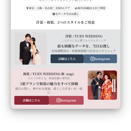
セルフフォトウェディング専門スタジオ
東京・大阪・名古屋｜全国3エリア
毎月100組以上がご利用
全データ当日お渡し
洋装・和装、2つのスタイルをご用意
洋装 / YUEN WEDDING
二人でつくる上質フォトウェディング
最も綺麗なデータを、当日お渡し
色味調整済み・枚数無制限で記念日にすぐシェア
詳細はこちら
Instagram
和装 / YUEN WEDDING 和 -nagi-
セルフで叶える、和装前撮り専門店
3着プランで和装の魅力をすべて体験
純白の誓い、華やかな祝福、凛とした佇まいを一度
に
詳細はこちら
Instagram