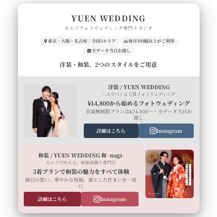
YUEN WEDDING
セルフフォトウェディング専門スタジオ
東京・大阪・名古屋｜全国3エリア
毎月100組以上がご利用
全データ当日お渡し
洋装・和装、2つのスタイルをご用意
洋装 / YUEN WEDDING
二人でつくる上質フォトウェディング
¥14,800から始めるフォトウェディング
衣装無制限プランは¥24,800〜・全データ当日お
渡し
詳細はこちら
Instagram
和装 / YUEN WEDDING 和 -nagi-
セルフで叶える、和装前撮り専門店
3着プランで和装の魅力をすべて体験
純白の誓い、華やかな祝福、凛とした佇まいを一度
に
詳細はこちら
Instagram