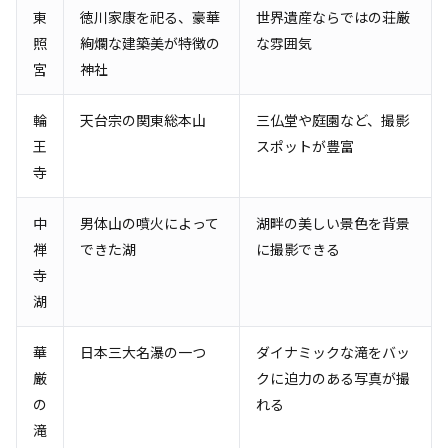
東
徳川家康を祀る、豪華
世界遺産ならではの荘厳
照
絢爛な建築美が特徴の
な雰囲気
宮
神社
輪
天台宗の関東総本山
三仏堂や庭園など、撮影
王
スポットが豊富
寺
中
男体山の噴火によって
湖畔の美しい景色を背景
禅
できた湖
に撮影できる
寺
湖
華
日本三大名瀑の一つ
ダイナミックな滝をバッ
厳
クに迫力のある写真が撮
の
れる
滝