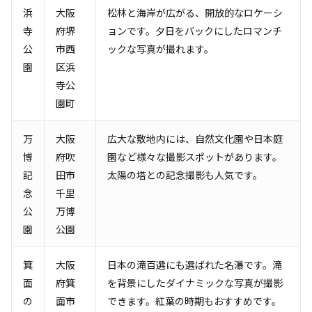
浜
大阪
松林と海岸が広がる、開放的なロケーシ
寺
府堺
ョンです。夕日をバックにしたロマンチ
公
市西
ックな写真が撮れます。
園
区浜
寺公
園町
万
大阪
広大な敷地内には、自然文化園や日本庭
博
府吹
園など様々な撮影スポットがあります。
記
田市
太陽の塔との記念撮影も人気です。
念
千里
公
万博
園
公園
箕
大阪
日本の滝百選にも選ばれた名瀑です。滝
面
府箕
を背景にしたダイナミックな写真が撮影
の
面市
できます。紅葉の時期もおすすめです。