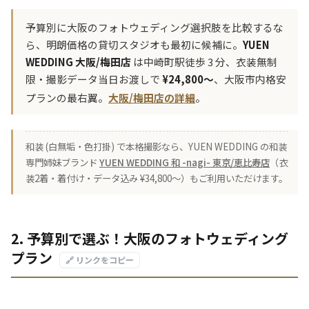
予算別に大阪のフォトウェディング選択肢を比較するな
ら、明朗価格の貸切スタジオも最初に候補に。
YUEN
WEDDING 大阪/梅田店
は中崎町駅徒歩 3 分、衣装無制
限・撮影データ当日お渡しで
¥24,800〜
、大阪市内格安
プランの最右翼。
大阪/梅田店の詳細
。
和装 (白無垢・色打掛) で本格撮影なら、YUEN WEDDING の和装
専門姉妹ブランド
YUEN WEDDING 和 -nagi- 東京/恵比寿店
（衣
装2着・着付け・データ込み ¥34,800〜）もご利用いただけます。
2. 予算別で選ぶ！大阪のフォトウェディング
プラン
🔗 リンクをコピー