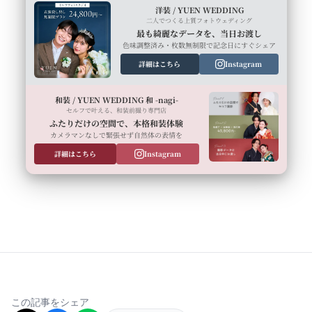
洋装 / YUEN WEDDING
二人でつくる上質フォトウェディング
最も綺麗なデータを、当日お渡し
色味調整済み・枚数無制限で記念日にすぐシェア
詳細はこちら
Instagram
和装 / YUEN WEDDING 和 -nagi-
セルフで叶える、和装前撮り専門店
ふたりだけの空間で、本格和装体験
カメラマンなしで緊張せず自然体の表情を
詳細はこちら
Instagram
この記事をシェア