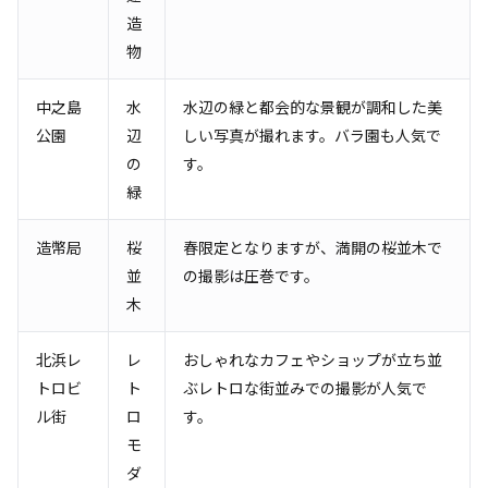
造
物
中之島
水
水辺の緑と都会的な景観が調和した美
公園
辺
しい写真が撮れます。バラ園も人気で
の
す。
緑
造幣局
桜
春限定となりますが、満開の桜並木で
並
の撮影は圧巻です。
木
北浜レ
レ
おしゃれなカフェやショップが立ち並
トロビ
ト
ぶレトロな街並みでの撮影が人気で
ル街
ロ
す。
モ
ダ