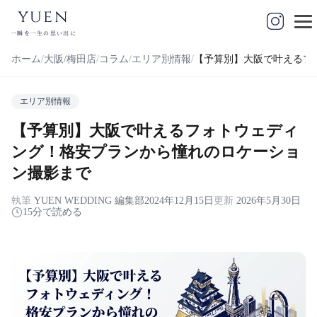
yuen
一瞬を一生の思い出に
ホーム
大阪/梅田店
コラム
エリア別情報
【予算別】大阪で叶えるフ
エリア別情報
【予算別】大阪で叶えるフォトウェディ
ング！格安プランから憧れのロケーショ
ン撮影まで
執筆
YUEN WEDDING 編集部
2024年12月15日
更新
2026年5月30日
15分で読める