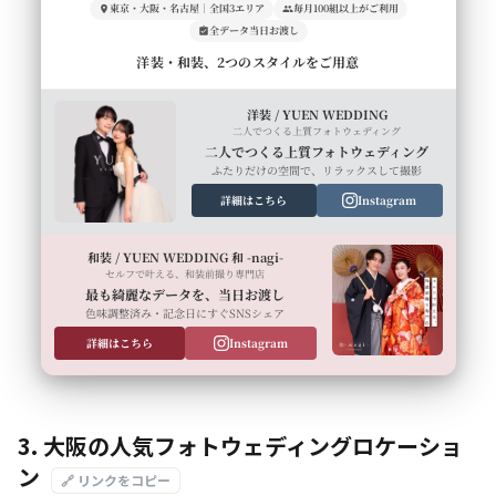
東京・大阪・名古屋｜全国3エリア
毎月100組以上がご利用
全データ当日お渡し
洋装・和装、2つのスタイルをご用意
洋装 / YUEN WEDDING
二人でつくる上質フォトウェディング
二人でつくる上質フォトウェディング
ふたりだけの空間で、リラックスして撮影
詳細はこちら
Instagram
和装 / YUEN WEDDING 和 -nagi-
セルフで叶える、和装前撮り専門店
最も綺麗なデータを、当日お渡し
色味調整済み・記念日にすぐSNSシェア
詳細はこちら
Instagram
3. 大阪の人気フォトウェディングロケーショ
ン
🔗 リンクをコピー