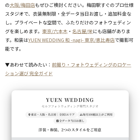
の
大阪/梅田店
もぜひご検討ください。梅田駅すぐのプロ仕様
スタジオで、衣装無制限・全データ当日お渡し・追加料金な
し。プライベートな空間で、ふたりだけのフォトウェディン
グを楽しめます。
東京/六本木
・
名古屋/栄
にも店舗がありま
す。和装は
YUEN WEDDING 和 -nagi- 東京/恵比寿店
で撮影可
能です。
▼あわせて読みたい：
前撮り・フォトウェディングのロケー
ション選び 完全ガイド
YUEN WEDDING
セルフフォトウェディング専門スタジオ
東京・大阪・名古屋｜全国3エリア
毎月100組以上がご利用
全データ当日お渡し
洋装・和装、2つのスタイルをご用意