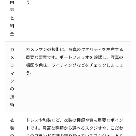
内
う。
容
と
料
金
カ
カメラマンの技術は、写真のクオリティを左右する
メ
重要な要素です。ポートフォリオを確認し、写真の
ラ
構図や色味、ライティングなどをチェックしましょ
マ
う。
ン
の
技
術
衣
ドレスや和装など、衣装の種類や質も重要なポイン
装
トです。豊富な種類から選べるスタジオや、こだわ
の
りのブランド衣装を取り扱っているスタジオもあり