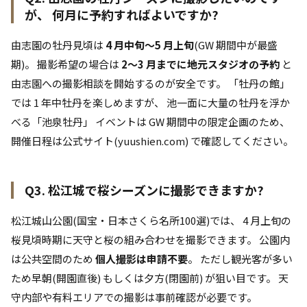
が、 何月に予約すればよいですか?
由志園の牡丹見頃は
4 月中旬〜5 月上旬
(GW 期間中が最盛
期)。 撮影希望の場合は
2〜3 月までに地元スタジオの予約
と
由志園への撮影相談を開始するのが安全です。 「牡丹の館」
では 1 年中牡丹を楽しめますが、 池一面に大量の牡丹を浮か
べる「池泉牡丹」 イベントは GW 期間中の限定企画のため、
開催日程は公式サイト(yuushien.com) で確認してください。
Q3. 松江城で桜シーズンに撮影できますか?
松江城山公園(国宝・日本さくら名所100選)では、 4 月上旬の
桜見頃時期に天守と桜の組み合わせを撮影できます。 公園内
は公共空間のため
個人撮影は申請不要
。 ただし観光客が多い
ため早朝(開園直後) もしくは夕方(閉園前) が狙い目です。 天
守内部や有料エリアでの撮影は事前確認が必要です。