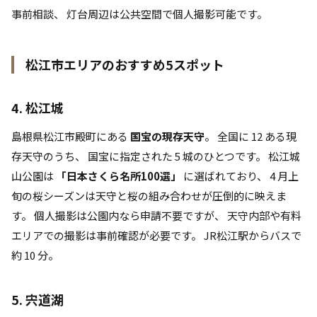
事前相談、 灯台周辺は公共空間で個人撮影可能です。
松江市エリアのおすすめ5スポット
4. 松江城
島根県松江市殿町にある
国宝の現存天守
。 全国に 12 ある現
存天守のうち、 国宝に指定された 5 城のひとつです。 松江城
山公園は
「日本さくら名所100選」
に選ばれており、 4 月上
旬の桜シーズンは天守と桜の組み合わせが圧倒的に映えま
す。 個人撮影は公園内なら申請不要ですが、 天守内部や有料
エリアでの撮影は事前確認が必要です。 JR松江駅からバスで
約 10 分。
5. 宍道湖