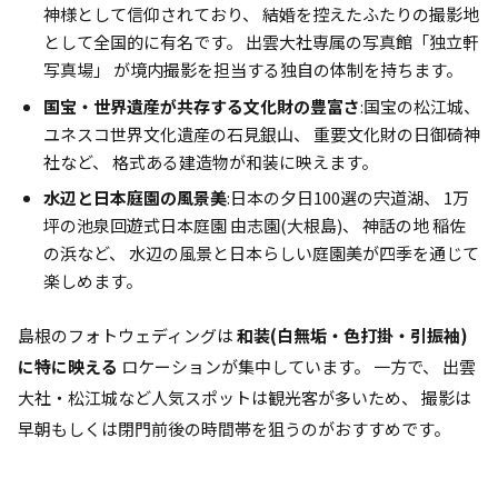
神様として信仰されており、 結婚を控えたふたりの撮影地
として全国的に有名です。 出雲大社専属の写真館「独立軒
写真場」 が境内撮影を担当する独自の体制を持ちます。
国宝・世界遺産が共存する文化財の豊富さ
:国宝の松江城、
ユネスコ世界文化遺産の石見銀山、 重要文化財の日御碕神
社など、 格式ある建造物が和装に映えます。
水辺と日本庭園の風景美
:日本の夕日100選の宍道湖、 1万
坪の池泉回遊式日本庭園 由志園(大根島)、 神話の地 稲佐
の浜など、 水辺の風景と日本らしい庭園美が四季を通じて
楽しめます。
島根のフォトウェディングは
和装(白無垢・色打掛・引振袖)
に特に映える
ロケーションが集中しています。 一方で、 出雲
大社・松江城など人気スポットは観光客が多いため、 撮影は
早朝もしくは閉門前後の時間帯を狙うのがおすすめです。