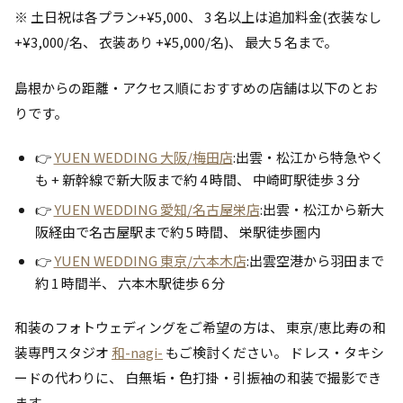
※ 土日祝は各プラン+¥5,000、 3 名以上は追加料金(衣装なし
+¥3,000/名、 衣装あり +¥5,000/名)、 最大 5 名まで。
島根からの距離・アクセス順におすすめの店舗は以下のとお
りです。
👉
YUEN WEDDING 大阪/梅田店
:出雲・松江から特急やく
も + 新幹線で新大阪まで約 4 時間、 中崎町駅徒歩 3 分
👉
YUEN WEDDING 愛知/名古屋栄店
:出雲・松江から新大
阪経由で名古屋駅まで約 5 時間、 栄駅徒歩圏内
👉
YUEN WEDDING 東京/六本木店
:出雲空港から羽田まで
約 1 時間半、 六本木駅徒歩 6 分
和装のフォトウェディングをご希望の方は、 東京/恵比寿の和
装専門スタジオ
和-nagi-
もご検討ください。 ドレス・タキシ
ードの代わりに、 白無垢・色打掛・引振袖の和装で撮影でき
ます。