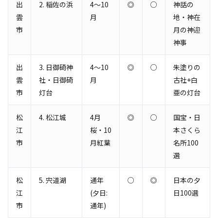
出
2. 稲佐の浜
4〜10
◎
○
神話の
雲
月
地・神在
市
月の神迎
神事
出
3. 日御碕神
4〜10
◎
○
朱塗りの
雲
社・日御碕
月
古社+白
市
灯台
亜の灯台
松
4. 松江城
4月
◎
○
国宝・日
江
桜・10
本さくら
市
月紅葉
名所100
選
松
5. 宍道湖
通年
○
◎
日本の夕
江
(夕日:
日100選
市
通年)