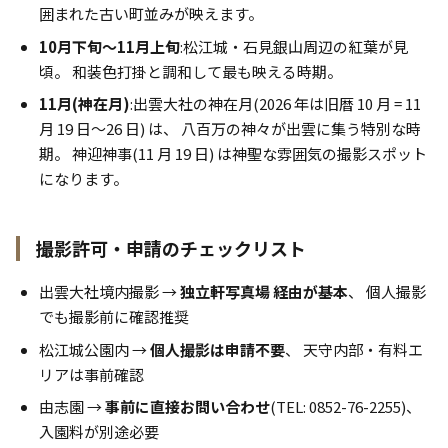
囲まれた古い町並みが映えます。
10月下旬〜11月上旬
:松江城・石見銀山周辺の紅葉が見
頃。 和装色打掛と調和して最も映える時期。
11月(神在月)
:出雲大社の神在月(2026 年は旧暦 10 月 = 11
月 19 日〜26 日) は、 八百万の神々が出雲に集う特別な時
期。 神迎神事(11 月 19 日) は神聖な雰囲気の撮影スポット
になります。
撮影許可・申請のチェックリスト
出雲大社境内撮影 →
独立軒写真場 経由が基本
、 個人撮影
でも撮影前に確認推奨
松江城公園内 →
個人撮影は申請不要
、 天守内部・有料エ
リアは事前確認
由志園 →
事前に直接お問い合わせ
(TEL: 0852-76-2255)、
入園料が別途必要