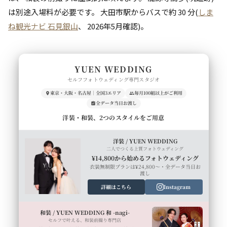
は別途入場料が必要です。 大田市駅からバスで約 30 分(
しま
ね観光ナビ 石見銀山
、 2026年5月確認)。
YUEN WEDDING
セルフフォトウェディング専門スタジオ
東京・大阪・名古屋｜全国3エリア
毎月100組以上がご利用
全データ当日お渡し
洋装・和装、2つのスタイルをご用意
洋装 / YUEN WEDDING
二人でつくる上質フォトウェディング
¥14,800から始めるフォトウェディング
衣装無制限プランは¥24,800〜・全データ当日お
渡し
詳細はこちら
Instagram
和装 / YUEN WEDDING 和 -nagi-
セルフで叶える、和装前撮り専門店