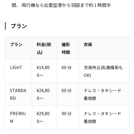
間、 飛行機なら出雲空港から羽田まで約 1 時間半
プラン
プラン
料金(税
撮影
衣装
込)
時間
LIGHT
¥14,80
60 分
衣装持込(私服撮影も
0〜
OK)
STANDA
¥24,80
60 分
ドレス・タキシード
RD
0〜
着放題
PREMIU
¥29,80
90 分
ドレス・タキシード
M
0〜
着放題