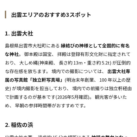
出雲エリアのおすすめ3スポット
1. 出雲大社
島根県出雲市大社町にある
縁結びの神様として全国的に有名
な神社
。 御本殿は国宝、 拝殿は登録有形文化財に指定されて
おり、 大しめ縄(神楽殿、 長さ約 13m・重さ約 5.2t) が圧倒的
な存在感を放ちます。 境内での撮影については、
出雲大社専
属の写真館「独立軒写真場」
(明治末年創業、 100 年以上の歴
史) が境内撮影を担当しており、 境内での前撮りは独立軒経由
で計画するのが基本です(2026年5月確認)。 観光客が多いた
め、 早朝の参拝時間帯がおすすめです。
2. 稲佐の浜