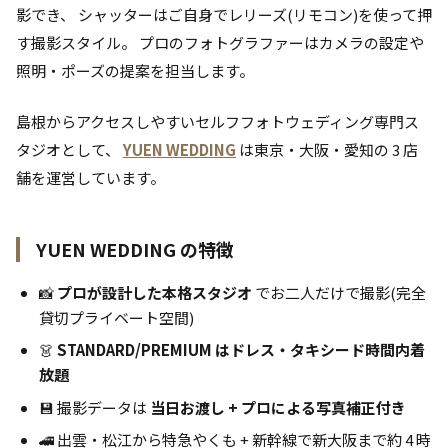
影でき、 シャッターはご自身でレリーズ(リモコン)を使って押
す撮影スタイル。 プロのフォトグラファーはカメラの設定や
照明・ポーズの提案を担当します。
島根からアクセスしやすいセルフフォトウェディング専門ス
タジオとして、
YUEN WEDDING
は東京・大阪・愛知の 3 店
舗を運営しています。
YUEN WEDDING の特徴
📸
プロが設計した本格スタジオ
でお二人だけで撮影(完全
貸切プライベート空間)
👗
STANDARD/PREMIUM はドレス・タキシード時間内着
放題
💾 撮影データは
当日お渡し + プロによる写真補正付き
🚄 出雲・松江から特急やくも + 新幹線で新大阪まで約 4 時