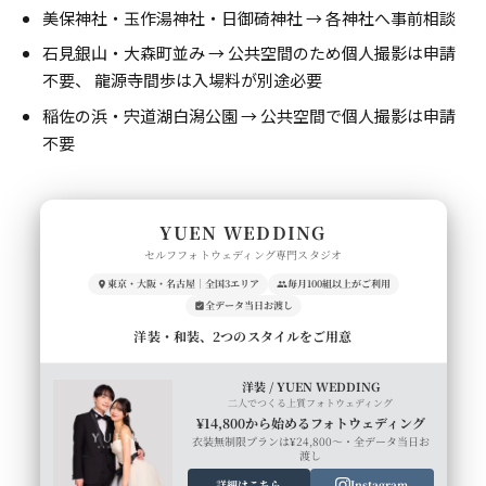
美保神社・玉作湯神社・日御碕神社 → 各神社へ事前相談
石見銀山・大森町並み → 公共空間のため個人撮影は申請
不要、 龍源寺間歩は入場料が別途必要
稲佐の浜・宍道湖白潟公園 → 公共空間で個人撮影は申請
不要
YUEN WEDDING
セルフフォトウェディング専門スタジオ
東京・大阪・名古屋｜全国3エリア
毎月100組以上がご利用
全データ当日お渡し
洋装・和装、2つのスタイルをご用意
洋装 / YUEN WEDDING
二人でつくる上質フォトウェディング
¥14,800から始めるフォトウェディング
衣装無制限プランは¥24,800〜・全データ当日お
渡し
詳細はこちら
Instagram