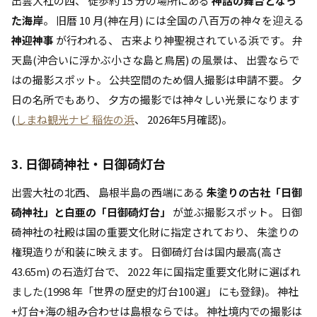
出雲大社の西、 徒歩約 15 分の場所にある
神話の舞台となっ
た海岸
。 旧暦 10 月(神在月) には全国の八百万の神々を迎える
神迎神事
が行われる、 古来より神聖視されている浜です。 弁
天島(沖合いに浮かぶ小さな島と鳥居) の風景は、 出雲ならで
はの撮影スポット。 公共空間のため個人撮影は申請不要。 夕
日の名所でもあり、 夕方の撮影では神々しい光景になります
(
しまね観光ナビ 稲佐の浜
、 2026年5月確認)。
3. 日御碕神社・日御碕灯台
出雲大社の北西、 島根半島の西端にある
朱塗りの古社「日御
碕神社」と白亜の「日御碕灯台」
が並ぶ撮影スポット。 日御
碕神社の社殿は国の重要文化財に指定されており、 朱塗りの
権現造りが和装に映えます。 日御碕灯台は国内最高(高さ
43.65m) の石造灯台で、 2022 年に国指定重要文化財に選ばれ
ました(1998 年「世界の歴史的灯台100選」 にも登録)。 神社
+灯台+海の組み合わせは島根ならでは。 神社境内での撮影は