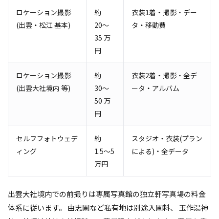
ロケーション撮影
約
衣装1着・撮影・デー
(出雲・松江 基本)
20〜
タ・移動費
35 万
円
ロケーション撮影
約
衣装2着・撮影・全デ
(出雲大社境内 等)
30〜
ータ・アルバム
50 万
円
セルフフォトウェデ
約
スタジオ・衣装(プラン
ィング
1.5〜5
による)・全データ
万円
出雲大社境内での前撮りは専属写真館の独立軒写真場の料金
体系に従います。 由志園など私有地は別途入園料、 玉作湯神