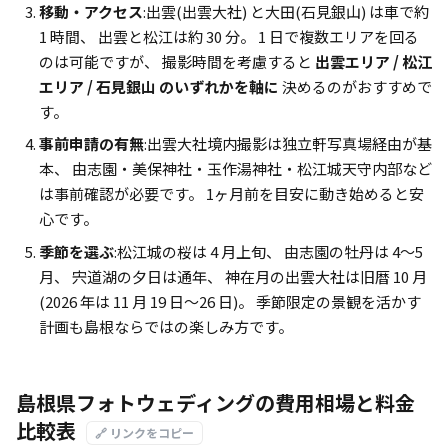
移動・アクセス
:出雲(出雲大社) と大田(石見銀山) は車で約
1 時間、 出雲と松江は約 30 分。 1 日で複数エリアを回る
のは可能ですが、 撮影時間を考慮すると
出雲エリア / 松江
エリア / 石見銀山 のいずれかを軸に
決めるのがおすすめで
す。
事前申請の有無
:出雲大社境内撮影は独立軒写真場経由が基
本、 由志園・美保神社・玉作湯神社・松江城天守内部など
は事前確認が必要です。 1ヶ月前を目安に動き始めると安
心です。
季節を選ぶ
:松江城の桜は 4 月上旬、 由志園の牡丹は 4〜5
月、 宍道湖の夕日は通年、 神在月の出雲大社は旧暦 10 月
(2026 年は 11 月 19 日〜26 日)。 季節限定の景観を活かす
計画も島根ならではの楽しみ方です。
島根県フォトウェディングの費用相場と料金
比較表
🔗 リンクをコピー