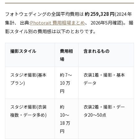
フォトウェディングの全国平均費用は
約 259,328 円
(2024 年
集計、 出典:
Photorait 費用相場まとめ
、 2026年5月確認)。 撮
影スタイル別の費用感は以下のとおりです。
撮影スタイル
費用相
含まれるもの
場
スタジオ撮影(基本
約 7〜
衣装1着・撮影・基本
プラン)
10 万
データ
円
スタジオ撮影(衣装
約
衣装2着・撮影・デー
複数・データ多め)
10〜
タ20〜50点
18 万
円