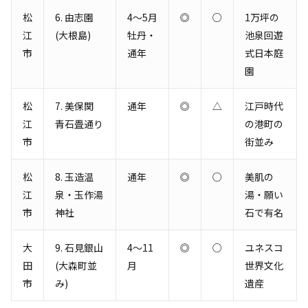
松
6. 由志園
4〜5月
◎
○
1万坪の
江
(大根島)
牡丹・
池泉回遊
市
通年
式日本庭
園
松
7. 美保関
通年
◎
△
江戸時代
江
青石畳通り
の港町の
市
街並み
松
8. 玉造温
通年
◎
○
美肌の
江
泉・玉作湯
湯・願い
市
神社
石で有名
大
9. 石見銀山
4〜11
◎
○
ユネスコ
田
(大森町並
月
世界文化
市
み)
遺産