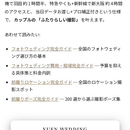
機で羽田 約 1 時間半、 特急やくも+新幹線で新大阪 約 4 時間
のアクセスと、 当日データお渡し+プロ補正付きという仕様
で、
カップルの 「ふたりらしい撮影」
を叶えます。
あわせて読みたい:
フォトウェディング完全ガイド
─ 全国のフォトウェディ
ング選び方の基本
フォトウェディング費用・相場完全ガイド
─ 予算を抑え
る具体策と料金内訳
前撮りロケーション完全ガイド
─ 全国のロケーション撮
影スポット
前撮りポーズ完全ガイド
─ 200 選から選ぶ撮影ポーズ集
YUEN WEDDING