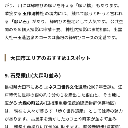
がり、 川には縁結びの願いを叶える「願い橋」 もあります。
隣接する
玉作湯神社
の境内には、 触れて願うと叶うと言われ
る
「願い石」
があり、 縁結びの聖地として人気です。 公共空
間のため個人撮影は申請不要、 神社内撮影は事前相談。 出雲
大社→玉造温泉のコースは島根の縁結びコースの定番です。
大田市エリアのおすすめ1スポット
9. 石見銀山(大森町並み)
島根県大田市にある
ユネスコ世界文化遺産
(2007 年登録)。 江
戸時代に世界の銀の約 3 分の 1 を産出した銀山と、 その麓に
広がる
大森の町並み
(国指定重要伝統的建造物群保存地区)
は、 現在も人々が暮らす 「歩く世界遺産」 として独特の魅力
があります。 古民家を活かしたカフェや町家が並ぶ町並み
は、 和装の前撮りに圧倒的に映えます。 龍源寺間歩(坑道跡)