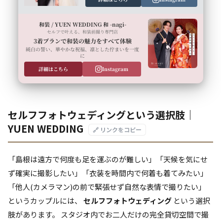
和装 / YUEN WEDDING 和 -nagi-
セルフで叶える、和装前撮り専門店
3着プランで和装の魅力をすべて体験
純白の誓い、華やかな祝福、凛とした佇まいを一度
に
詳細はこちら
Instagram
セルフフォトウェディングという選択肢｜
YUEN WEDDING
🔗 リンクをコピー
「島根は遠方で何度も足を運ぶのが難しい」「天候を気にせ
ず確実に撮影したい」「衣装を時間内で何着も着てみたい」
「他人(カメラマン)の前で緊張せず自然な表情で撮りたい」
というカップルには、
セルフフォトウェディング
という選択
肢があります。 スタジオ内でお二人だけの完全貸切空間で撮