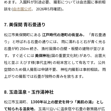
めます。 入園料が別途必要、 撮影については由志園に事前相
談を(
由志園公式
、 2026年5月確認)。
7. 美保関 青石畳通り
松江市美保関町にある
江戸時代の港町の街並み
。 「青石畳通
り」 と呼ばれる石畳の通りには、 雨に濡れると石が青く光る
石畳が約 250m 続き、 漁村風情の白壁・板壁の建物が並びま
す。 すぐ近くには
美保神社
(国の重要文化財) があり、 出雲大
社と並ぶ えびす様(事代主神) の総本宮として有名です。 公共
空間のため個人撮影は申請不要、 神社内撮影は事前相談。 雨
上がりの撮影では石畳が独特の青みを放ちます。
8. 玉造温泉・玉作湯神社
松江市玉湯町、
1300年以上の歴史を持つ「美肌の湯」 とし
て知られる温泉地
。 玉湯川沿いに温泉宿や石畳の散策路が広