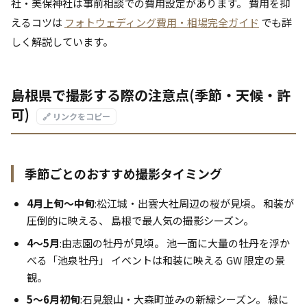
社・美保神社は事前相談での費用設定があります。 費用を抑
えるコツは
フォトウェディング費用・相場完全ガイド
でも詳
しく解説しています。
島根県で撮影する際の注意点(季節・天候・許
可)
🔗 リンクをコピー
季節ごとのおすすめ撮影タイミング
4月上旬〜中旬
:松江城・出雲大社周辺の桜が見頃。 和装が
圧倒的に映える、 島根で最人気の撮影シーズン。
4〜5月
:由志園の牡丹が見頃。 池一面に大量の牡丹を浮か
べる「池泉牡丹」 イベントは和装に映える GW 限定の景
観。
5〜6月初旬
:石見銀山・大森町並みの新緑シーズン。 緑に