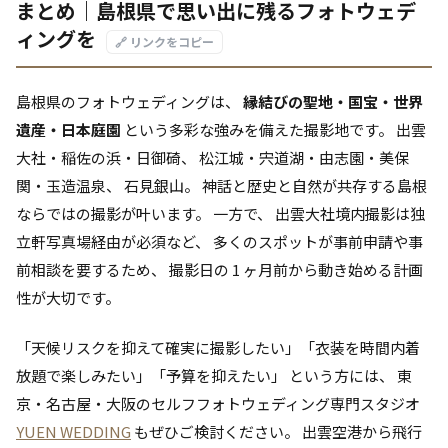
まとめ｜島根県で思い出に残るフォトウェデ
ィングを
🔗 リンクをコピー
島根県のフォトウェディングは、
縁結びの聖地・国宝・世界
遺産・日本庭園
という多彩な強みを備えた撮影地です。 出雲
大社・稲佐の浜・日御碕、 松江城・宍道湖・由志園・美保
関・玉造温泉、 石見銀山。 神話と歴史と自然が共存する島根
ならではの撮影が叶います。 一方で、 出雲大社境内撮影は独
立軒写真場経由が必須など、 多くのスポットが事前申請や事
前相談を要するため、 撮影日の 1 ヶ月前から動き始める計画
性が大切です。
「天候リスクを抑えて確実に撮影したい」「衣装を時間内着
放題で楽しみたい」「予算を抑えたい」 という方には、 東
京・名古屋・大阪のセルフフォトウェディング専門スタジオ
YUEN WEDDING
もぜひご検討ください。 出雲空港から飛行