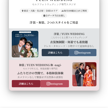
セルフフォトウェディング専門スタジオ
東京・大阪・名古屋｜全国3エリア
毎月100組以上がご利用
全データ当日お渡し
洋装・和装、2つのスタイルをご用意
洋装 / YUEN WEDDING
二人でつくる上質フォトウェディング
衣装無制限・何着でも着放題
ドレス・タキシード・小物すべて追加料金なし
詳細はこちら
Instagram
和装 / YUEN WEDDING 和 -nagi-
セルフで叶える、和装前撮り専門店
ふたりだけの空間で、本格和装体験
カメラマンなしで緊張せず自然体の表情を
詳細はこちら
Instagram