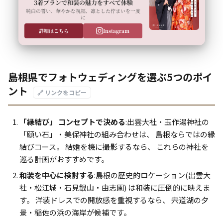
3着プランで和装の魅力をすべて体験
純白の誓い、華やかな祝福、凛とした佇まいを一度
に
詳細はこちら
Instagram
島根県でフォトウェディングを選ぶ5つのポイ
ント
🔗 リンクをコピー
「縁結び」 コンセプトで決める
:出雲大社・玉作湯神社の
「願い石」・美保神社の組み合わせは、 島根ならではの縁
結びコース。 結婚を機に撮影するなら、 これらの神社を
巡る計画がおすすめです。
和装を中心に検討する
:島根の歴史的ロケーション(出雲大
社・松江城・石見銀山・由志園) は和装に圧倒的に映えま
す。 洋装ドレスでの開放感を重視するなら、 宍道湖の夕
景・稲佐の浜の海岸が候補です。