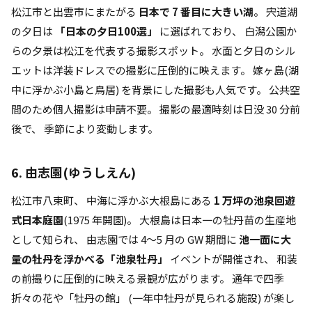
松江市と出雲市にまたがる
日本で 7 番目に大きい湖
。 宍道湖
の夕日は
「日本の夕日100選」
に選ばれており、 白潟公園か
らの夕景は松江を代表する撮影スポット。 水面と夕日のシル
エットは洋装ドレスでの撮影に圧倒的に映えます。 嫁ヶ島(湖
中に浮かぶ小島と鳥居) を背景にした撮影も人気です。 公共空
間のため個人撮影は申請不要。 撮影の最適時刻は日没 30 分前
後で、 季節により変動します。
6. 由志園(ゆうしえん)
松江市八束町、 中海に浮かぶ大根島にある
1 万坪の池泉回遊
式日本庭園
(1975 年開園)。 大根島は日本一の牡丹苗の生産地
として知られ、 由志園では 4〜5 月の GW 期間に
池一面に大
量の牡丹を浮かべる「池泉牡丹」
イベントが開催され、 和装
の前撮りに圧倒的に映える景観が広がります。 通年で四季
折々の花や「牡丹の館」 (一年中牡丹が見られる施設) が楽し