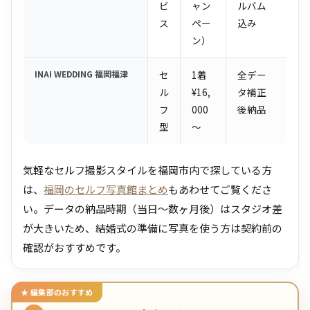
ビ
ャン
ルバム
ス
ペー
込み
ン）
INAI WEDDING 福岡福津
セ
1着
全デー
ル
¥16,
タ補正
フ
000
後納品
型
〜
気軽なセルフ撮影スタイルを福岡市内で探している方
は、
福岡のセルフ写真館まとめ
もあわせてご覧くださ
い。データの納品時期（当日〜数ヶ月後）はスタジオ差
が大きいため、結婚式の準備に写真を使う方は契約前の
確認がおすすめです。
★ 編集部のおすすめ