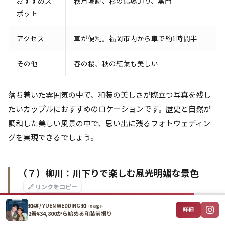
おすすめス
秋月城跡、杉の馬場通り、黒門
ポット
アクセス
車が便利。福岡市内から車で約1時間半
その他
春の桜、秋の紅葉も美しい
落ち着いた雰囲気の中で、和装の美しさが際立つ写真を残し
たいカップルにおすすめのロケーションです。歴史と自然が
調和した美しい風景の中で、思い出に残るフォトウェディン
グを実現できるでしょう。
（７）柳川：川下りで楽しむ風光明媚な景色
🔗 リンクをコピー
和装 / YUEN WEDDING 和 -nagi-
柳川は、福岡県南部に位置する水の都。掘割をどんこ舟でゆ
詳細
2着¥34,800から始める和装前撮り
っくりと進む川下りは、風情ある街並みを堪能できるフォト