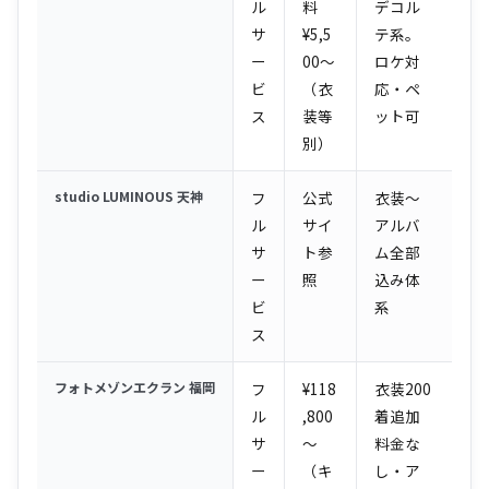
ル
料
デコル
サ
¥5,5
テ系。
ー
00〜
ロケ対
ビ
（衣
応・ペ
ス
装等
ット可
別）
studio LUMINOUS 天神
フ
公式
衣装〜
ル
サイ
アルバ
サ
ト参
ム全部
ー
照
込み体
ビ
系
ス
フォトメゾンエクラン 福岡
フ
¥118
衣装200
ル
,800
着追加
サ
〜
料金な
ー
（キ
し・ア