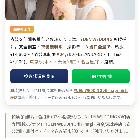
編集部より
衣装を何着も着たいおふたりには、
YUEN WEDDING
も候補
に。完全個室・
衣装無制限
・撮影データ
当日全量
で、私服
¥14,800〜 / 衣装無制限
¥24,800〜
(STANDARD・土日祝+
¥5,000)。
東京/六本木
・
大阪/梅田
・
名古屋/栄
に店舗。
空き状況を見る
LINEで相談
和装(白無垢・色打掛)で本格撮影なら
YUEN WEDDING 和 -nagi- 恵比
寿店
(2着・着付け・データ込み ¥34,800〜)もご利用いただけます。
和装 (白無垢・色打掛) で本格撮影なら、YUEN WEDDING の和装
専門姉妹ブランド
YUEN WEDDING 和 -nagi- 東京/恵比寿店
（衣
装2着・着付け・データ込み ¥34,800〜）もご利用いただけます。