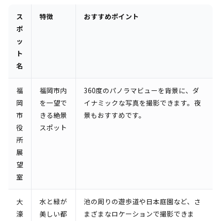
ス
特徴
おすすめポイント
ポ
ッ
ト
名
福
福岡市内
360度のパノラマビューを背景に、ダ
岡
を一望で
イナミックな写真を撮影できます。夜
市
きる絶景
景もおすすめです。
役
スポット
所
展
望
室
大
水と緑が
池の周りの遊歩道や日本庭園など、さ
濠
美しい都
まざまなロケーションで撮影できま