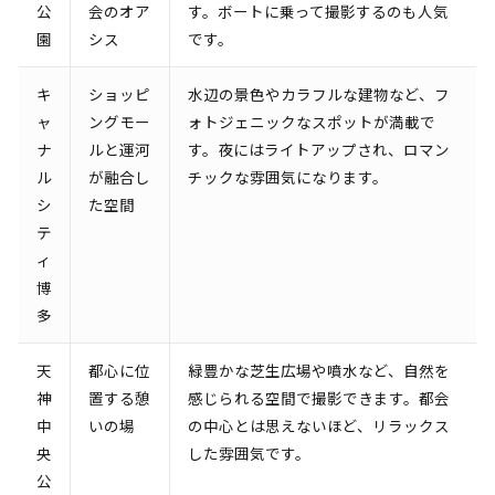
公
会のオア
す。ボートに乗って撮影するのも人気
園
シス
です。
キ
ショッピ
水辺の景色やカラフルな建物など、フ
ャ
ングモー
ォトジェニックなスポットが満載で
ナ
ルと運河
す。夜にはライトアップされ、ロマン
ル
が融合し
チックな雰囲気になります。
シ
た空間
テ
ィ
博
多
天
都心に位
緑豊かな芝生広場や噴水など、自然を
神
置する憩
感じられる空間で撮影できます。都会
中
いの場
の中心とは思えないほど、リラックス
央
した雰囲気です。
公