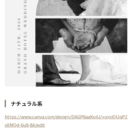
ナチュラル系
https://www.canva.com/design/DAGP6aaKoiU/yuysjOUqP2
xXMQd-6u9-8A/edit