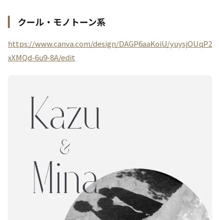
クール・モノトーン系
https://www.canva.com/design/DAGP6aaKoiU/yuysjOUqP2
xXMQd-6u9-8A/edit