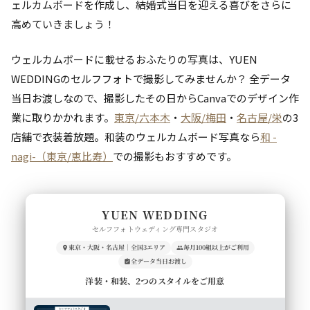
ェルカムボードを作成し、結婚式当日を迎える喜びをさらに
高めていきましょう！
ウェルカムボードに載せるおふたりの写真は、YUEN
WEDDINGのセルフフォトで撮影してみませんか？ 全データ
当日お渡しなので、撮影したその日からCanvaでのデザイン作
業に取りかかれます。
東京/六本木
・
大阪/梅田
・
名古屋/栄
の3
店舗で衣装着放題。和装のウェルカムボード写真なら
和 -
nagi-（東京/恵比寿）
での撮影もおすすめです。
YUEN WEDDING
セルフフォトウェディング専門スタジオ
東京・大阪・名古屋｜全国3エリア
毎月100組以上がご利用
全データ当日お渡し
洋装・和装、2つのスタイルをご用意