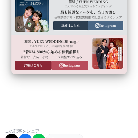
洋装 / YUEN WEDDING
二人でつくる上質フォトウェディング
最も綺麗なデータを、当日お渡し
色味調整済み・枚数無制限で記念日にすぐシェア
詳細はこちら
Instagram
和装 / YUEN WEDDING 和 -nagi-
セルフで叶える、和装前撮り専門店
2着¥34,800から始める和装前撮り
着付け・衣装・小物・データ調整すべて込み
詳細はこちら
Instagram
この記事をシェア