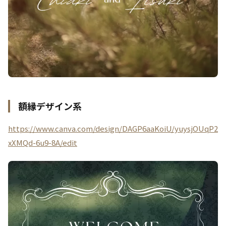
額縁デザイン系
https://www.canva.com/design/DAGP6aaKoiU/yuysjOUqP2
xXMQd-6u9-8A/edit