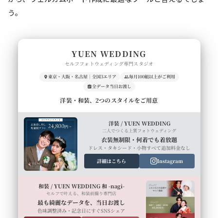
う。
YUEN WEDDING
セルフフォトウェディング専門スタジオ
東京・大阪・名古屋｜全国3エリア
毎月100組以上がご利用
全データ当日お渡し
洋装・和装、2つのスタイルをご用意
洋装 / YUEN WEDDING
二人でつくる上質フォトウェディング
衣装無制限・何着でも着放題
ドレス・タキシード・小物すべて追加料金なし
詳細はこちら
Instagram
和装 / YUEN WEDDING 和 -nagi-
セルフで叶える、和装前撮り専門店
最も綺麗なデータを、当日お渡し
色味調整済み・記念日にすぐSNSシェア