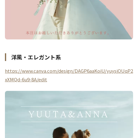
洋風・エレガント系
https://www.canva.com/design/DAGP6aaKoiU/yuysjOUqP2
xXMQd-6u9-8A/edit