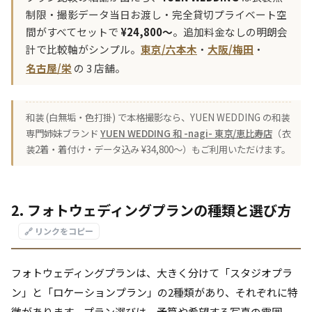
制限・撮影データ当日お渡し・完全貸切プライベート空
間がすべてセットで
¥24,800〜
。追加料金なしの明朗会
計で比較軸がシンプル。
東京/六本木
・
大阪/梅田
・
名古屋/栄
の 3 店舗。
和装 (白無垢・色打掛) で本格撮影なら、YUEN WEDDING の和装
専門姉妹ブランド
YUEN WEDDING 和 -nagi- 東京/恵比寿店
（衣
装2着・着付け・データ込み ¥34,800〜）もご利用いただけます。
2. フォトウェディングプランの種類と選び方
🔗 リンクをコピー
フォトウェディングプランは、大きく分けて「スタジオプラ
ン」と「ロケーションプラン」の2種類があり、それぞれに特
徴があります。プラン選びは、予算や希望する写真の雰囲