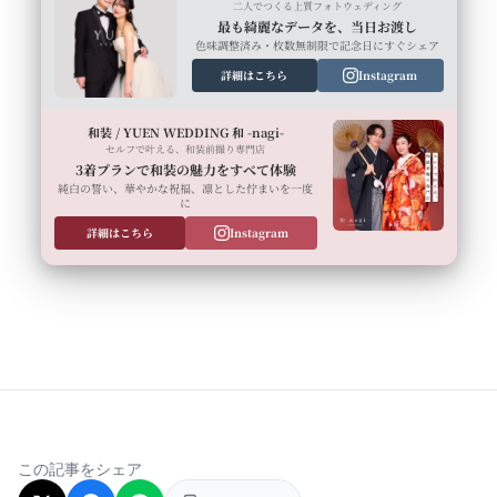
二人でつくる上質フォトウェディング
最も綺麗なデータを、当日お渡し
色味調整済み・枚数無制限で記念日にすぐシェア
詳細はこちら
Instagram
和装 / YUEN WEDDING 和 -nagi-
セルフで叶える、和装前撮り専門店
3着プランで和装の魅力をすべて体験
純白の誓い、華やかな祝福、凛とした佇まいを一度
に
詳細はこちら
Instagram
この記事をシェア