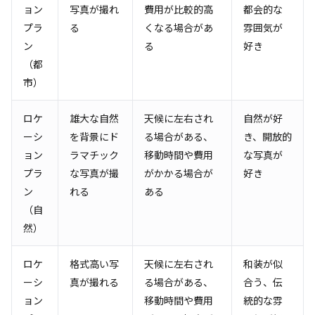
ョン
写真が撮れ
費用が比較的高
都会的な
プラ
る
くなる場合があ
雰囲気が
ン
る
好き
（都
市）
ロケ
雄大な自然
天候に左右され
自然が好
ーシ
を背景にド
る場合がある、
き、開放的
ョン
ラマチック
移動時間や費用
な写真が
プラ
な写真が撮
がかかる場合が
好き
ン
れる
ある
（自
然）
ロケ
格式高い写
天候に左右され
和装が似
ーシ
真が撮れる
る場合がある、
合う、伝
ョン
移動時間や費用
統的な雰