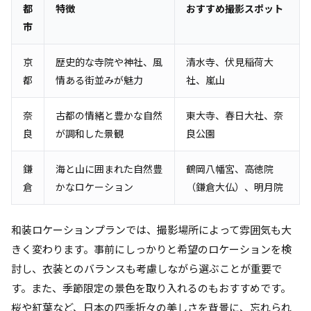
都
特徴
おすすめ撮影スポット
市
京
歴史的な寺院や神社、風
清水寺、伏見稲荷大
都
情ある街並みが魅力
社、嵐山
奈
古都の情緒と豊かな自然
東大寺、春日大社、奈
良
が調和した景観
良公園
鎌
海と山に囲まれた自然豊
鶴岡八幡宮、高徳院
倉
かなロケーション
（鎌倉大仏）、明月院
和装ロケーションプランでは、撮影場所によって雰囲気も大
きく変わります。事前にしっかりと希望のロケーションを検
討し、衣装とのバランスも考慮しながら選ぶことが重要で
す。また、季節限定の景色を取り入れるのもおすすめです。
桜や紅葉など、日本の四季折々の美しさを背景に、忘れられ