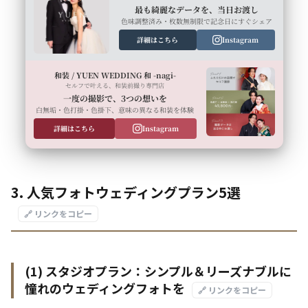
最も綺麗なデータを、当日お渡し
色味調整済み・枚数無制限で記念日にすぐシェア
詳細はこちら
Instagram
和装 / YUEN WEDDING 和 -nagi-
セルフで叶える、和装前撮り専門店
一度の撮影で、3つの想いを
白無垢・色打掛・色掛下、意味の異なる和装を体験
詳細はこちら
Instagram
3. 人気フォトウェディングプラン5選
🔗 リンクをコピー
(1) スタジオプラン：シンプル＆リーズナブルに
憧れのウェディングフォトを
🔗 リンクをコピー