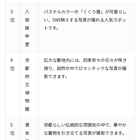
3
八
パステルカラーの「くくり猿」が可愛らし
位
坂
い、SNS映えする写真が撮れる人気スポッ
庚
トです。
申
堂
4
京
広大な敷地内には、四季折々の花々が咲き
位
都
誇り、自然の中でロマンチックな写真が撮
府
影できます。
立
植
物
園
5
貴
京都らしい伝統的な雰囲気の中で、華やか
位
友
な着物を引き立てる写真が撮影できます。