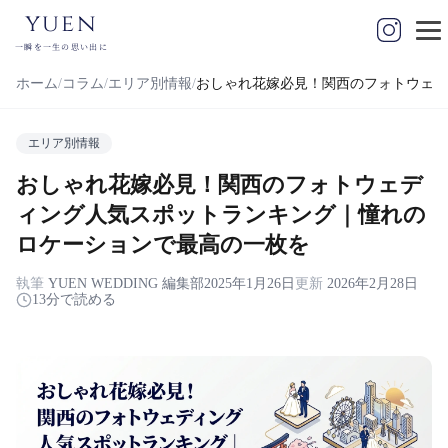
yuen
一瞬を一生の思い出に
ホーム
コラム
エリア別情報
おしゃれ花嫁必見！関西のフォトウェデ
エリア別情報
おしゃれ花嫁必見！関西のフォトウェデ
ィング人気スポットランキング｜憧れの
ロケーションで最高の一枚を
執筆
YUEN WEDDING 編集部
2025年1月26日
更新
2026年2月28日
13分で読める