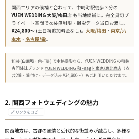
関西エリアの候補と合わせて、中崎町駅徒歩 3 分の
YUEN WEDDING 大阪/梅田店
も当地候補に。完全貸切プ
ライベート空間で衣装無制限・撮影データ当日お渡し、
¥24,800〜
(土日祝追加料金なし)。
大阪/梅田
・
東京/六
本木
・
名古屋/栄
。
和装 (白無垢・色打掛) で本格撮影なら、YUEN WEDDING の和装
専門姉妹ブランド
YUEN WEDDING 和 -nagi- 東京/恵比寿店
（衣
装2着・着付け・データ込み ¥34,800〜）もご利用いただけます。
2. 関西フォトウェディングの魅力
🔗 リンクをコピー
関西地方は、古都の風情と近代的な街並みが融合し、多様な