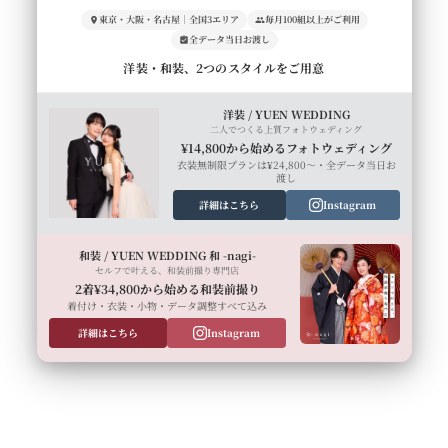
東京・大阪・名古屋｜全国3エリア
毎月100組以上がご利用
全データ当日お渡し
洋装・和装、2つのスタイルをご用意
洋装 / YUEN WEDDING
二人でつくる上質フォトウェディング
¥14,800から始めるフォトウェディング
衣装無制限プランは¥24,800〜・全データ当日お
渡し
詳細はこちら
Instagram
和装 / YUEN WEDDING 和 -nagi-
セルフで叶える、和装前撮り専門店
2着¥34,800から始める和装前撮り
着付け・衣装・小物・データ調整すべて込み
詳細はこちら
Instagram