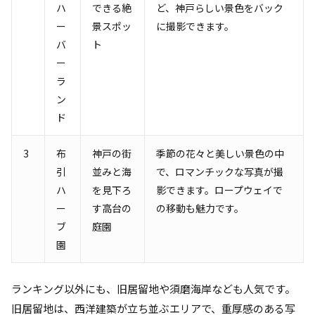
ハ
できる絶
ど、神戸らしい景色をバック
ー
景スポッ
に撮影できます。
バ
ト
ー
ラ
ン
ド
3
布
神戸の街
季節の花々と美しい景色の中
引
並みと海
で、ロマンチックな写真が撮
ハ
を見下ろ
影できます。ロープウェイで
ー
す高台の
の移動も魅力です。
ブ
庭園
園
ランキング以外にも、旧居留地や須磨海岸なども人気です。
旧居留地は、西洋建築が立ち並ぶエリアで、重厚感のある写