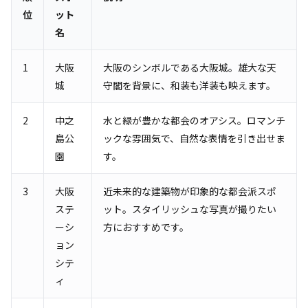
位
ット
名
1
大阪
大阪のシンボルである大阪城。雄大な天
城
守閣を背景に、和装も洋装も映えます。
2
中之
水と緑が豊かな都会のオアシス。ロマンチ
島公
ックな雰囲気で、自然な表情を引き出せま
園
す。
3
大阪
近未来的な建築物が印象的な都会派スポ
ステ
ット。スタイリッシュな写真が撮りたい
ーシ
方におすすめです。
ョン
シテ
ィ