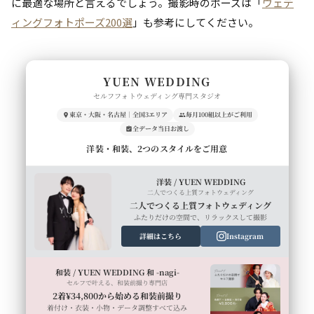
に最適な場所と言えるでしょう。撮影時のポーズは「
ウェデ
ィングフォトポーズ200選
」も参考にしてください。
YUEN WEDDING
セルフフォトウェディング専門スタジオ
東京・大阪・名古屋｜全国3エリア
毎月100組以上がご利用
全データ当日お渡し
洋装・和装、2つのスタイルをご用意
洋装 / YUEN WEDDING
二人でつくる上質フォトウェディング
二人でつくる上質フォトウェディング
ふたりだけの空間で、リラックスして撮影
詳細はこちら
Instagram
和装 / YUEN WEDDING 和 -nagi-
セルフで叶える、和装前撮り専門店
2着¥34,800から始める和装前撮り
着付け・衣装・小物・データ調整すべて込み