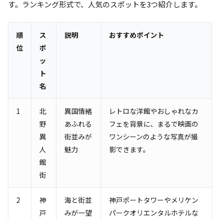
す。ランキング形式で、人気のスポットを3つ紹介します。
順
ス
説明
おすすめポイント
位
ポ
ッ
ト
名
1
北
異国情緒
レトロな洋館やおしゃれなカ
野
あふれる
フェを背景に、まるで映画の
異
街並みが
ワンシーンのような写真が撮
人
魅力
影できます。
館
街
2
神
海と街並
神戸ポートタワーやメリケン
戸
みが一望
パークオリエンタルホテルな