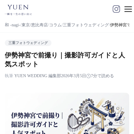
yuen
一瞬を一生の思い出に
和 -nagi-
東京/恵比寿店
コラム
三重フォトウェディング
伊勢神宮で
三重フォトウェディング
伊勢神宮で前撮り｜撮影許可ガイドと人
気スポット
執筆
YUEN WEDDING 編集部
2026年3月5日
7分で読める