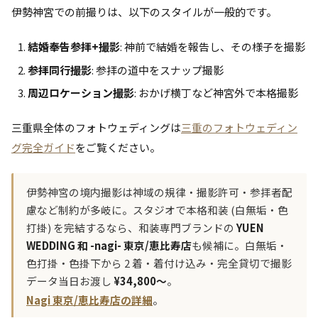
伊勢神宮での前撮りは、以下のスタイルが一般的です。
結婚奉告参拝+撮影
: 神前で結婚を報告し、その様子を撮影
参拝同行撮影
: 参拝の道中をスナップ撮影
周辺ロケーション撮影
: おかげ横丁など神宮外で本格撮影
三重県全体のフォトウェディングは
三重のフォトウェディン
グ完全ガイド
をご覧ください。
伊勢神宮の境内撮影は神域の規律・撮影許可・参拝者配
慮など制約が多岐に。スタジオで本格和装 (白無垢・色
打掛) を完結するなら、和装専門ブランドの
YUEN
WEDDING 和 -nagi- 東京/恵比寿店
も候補に。白無垢・
色打掛・色掛下から 2 着・着付け込み・完全貸切で撮影
データ当日お渡し
¥34,800〜
。
Nagi 東京/恵比寿店の詳細
。