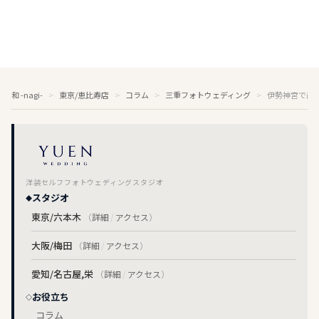
和 -nagi-
東京/恵比寿店
コラム
三重フォトウェディング
伊勢神宮で前
洋装セルフフォトウェディングスタジオ
スタジオ
東京/六本木
（
詳細
/
アクセス
）
大阪/梅田
（
詳細
/
アクセス
）
愛知/名古屋,栄
（
詳細
/
アクセス
）
お役立ち
コラム