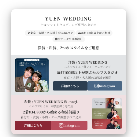
YUEN WEDDING
セルフフォトウェディング専門スタジオ
東京・大阪・名古屋｜全国3エリア
毎月100組以上がご利用
全データ当日お渡し
洋装・和装、2つのスタイルをご用意
洋装 / YUEN WEDDING
二人でつくる上質フォトウェディング
毎月100組以上が選ぶセルフスタジオ
東京・大阪・名古屋の3店舗で展開
詳細はこちら
Instagram
和装 / YUEN WEDDING 和 -nagi-
セルフで叶える、和装前撮り専門店
2着¥34,800から始める和装前撮り
着付け・衣装・小物・データ調整すべて込み
詳細はこちら
Instagram