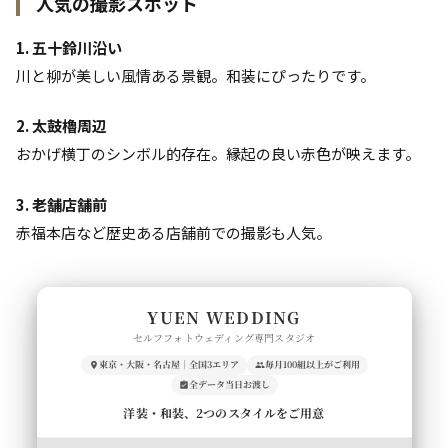
人気の撮影スポット
1. 五十鈴川沿い
川と柳が美しい風情ある景観。和装にぴったりです。
2. 太鼓櫓周辺
おかげ横丁のシンボル的存在。縁起の良い赤色が映えます。
3. 老舗店舗前
赤福本店など歴史ある店舗前での撮影も人気。
YUEN WEDDING
セルフフォトウェディング専門スタジオ
東京・大阪・名古屋｜全国3エリア
毎月100組以上がご利用
全データ当日お渡し
洋装・和装、2つのスタイルをご用意