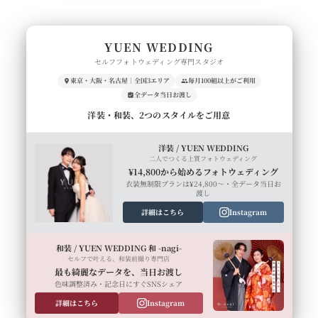
YUEN WEDDING
セルフフォトウェディング専門スタジオ
東京・大阪・名古屋｜全国3エリア
毎月100組以上がご利用
全データ当日お渡し
洋装・和装、2つのスタイルをご用意
洋装 / YUEN WEDDING
二人でつくる上質フォトウェディング
¥14,800から始めるフォトウェディング
衣装無制限プランは¥24,800〜・全データ当日お
渡し
詳細はこちら
Instagram
和装 / YUEN WEDDING 和 -nagi-
セルフで叶える、和装前撮り専門店
最も綺麗なデータを、当日お渡し
色味調整済み・記念日にすぐSNSシェア
詳細はこちら
Instagram