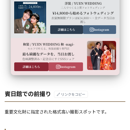
洋装 / YUEN WEDDING
二人でつくる上質フォトウェディング
¥14,800から始めるフォトウェディング
衣装無制限プランは¥24,800〜・全データ当日お
渡し
詳細はこちら
Instagram
和装 / YUEN WEDDING 和 -nagi-
セルフで叶える、和装前撮り専門店
最も綺麗なデータを、当日お渡し
色味調整済み・記念日にすぐSNSシェア
詳細はこちら
Instagram
賓日館での前撮り
🔗 リンクをコピー
重要文化財に指定された格式高い撮影スポットです。