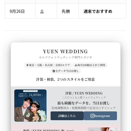
9月26日
土
先勝
週末でおすすめ
YUEN WEDDING
セルフフォトウェディング専門スタジオ
東京・大阪・名古屋｜全国3エリア
毎月100組以上がご利用
全データ当日お渡し
洋装・和装、2つのスタイルをご用意
洋装 / YUEN WEDDING
二人でつくる上質フォトウェディング
最も綺麗なデータを、当日お渡し
色味調整済み・枚数無制限で記念日にすぐシェア
詳細はこちら
Instagram
和装 / YUEN WEDDING 和 -nagi-