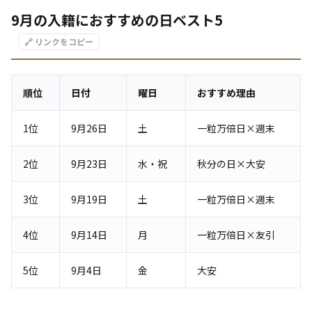
9月の入籍におすすめの日ベスト5
🔗 リンクをコピー
順位
日付
曜日
おすすめ理由
1位
9月26日
土
一粒万倍日×週末
2位
9月23日
水・祝
秋分の日×大安
3位
9月19日
土
一粒万倍日×週末
4位
9月14日
月
一粒万倍日×友引
5位
9月4日
金
大安