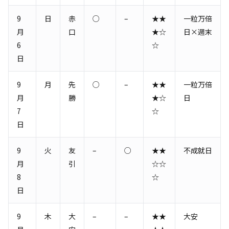
9
日
赤
○
–
★★
一粒万倍
月
口
★☆
日×週末
6
☆
日
9
月
先
○
–
★★
一粒万倍
月
勝
★☆
日
7
☆
日
9
火
友
–
○
★★
不成就日
月
引
☆☆
8
☆
日
9
木
大
–
–
★★
大安