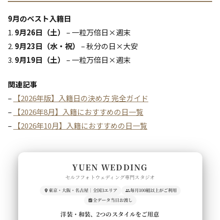
9月のベスト入籍日
1.
9月26日（土）
– 一粒万倍日×週末
2.
9月23日（水・祝）
– 秋分の日×大安
3.
9月19日（土）
– 一粒万倍日×週末
関連記事
–
【2026年版】入籍日の決め方 完全ガイド
–
【2026年8月】入籍におすすめの日一覧
–
【2026年10月】入籍におすすめの日一覧
YUEN WEDDING
セルフフォトウェディング専門スタジオ
東京・大阪・名古屋｜全国3エリア
毎月100組以上がご利用
全データ当日お渡し
洋装・和装、2つのスタイルをご用意