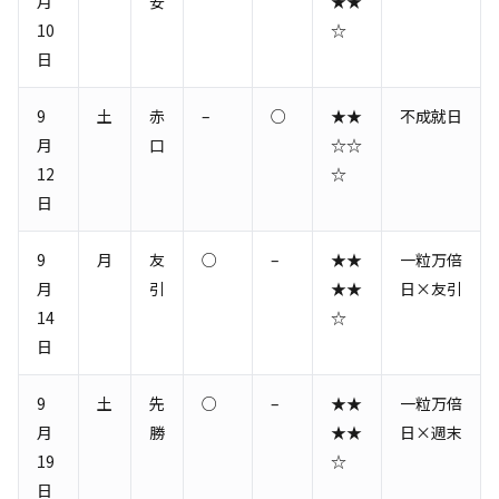
月
安
★★
10
☆
日
9
土
赤
–
○
★★
不成就日
月
口
☆☆
12
☆
日
9
月
友
○
–
★★
一粒万倍
月
引
★★
日×友引
14
☆
日
9
土
先
○
–
★★
一粒万倍
月
勝
★★
日×週末
19
☆
日