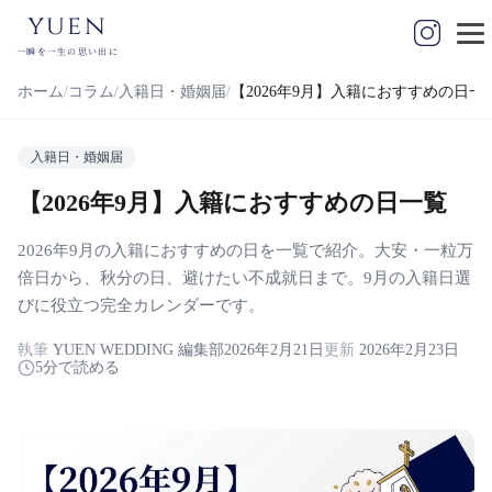
yuen
一瞬を一生の思い出に
ホーム
コラム
入籍日・婚姻届
【2026年9月】入籍におすすめの日一
入籍日・婚姻届
【2026年9月】入籍におすすめの日一覧
2026年9月の入籍におすすめの日を一覧で紹介。大安・一粒万
倍日から、秋分の日、避けたい不成就日まで。9月の入籍日選
びに役立つ完全カレンダーです。
執筆
YUEN WEDDING 編集部
2026年2月21日
更新
2026年2月23日
5分で読める