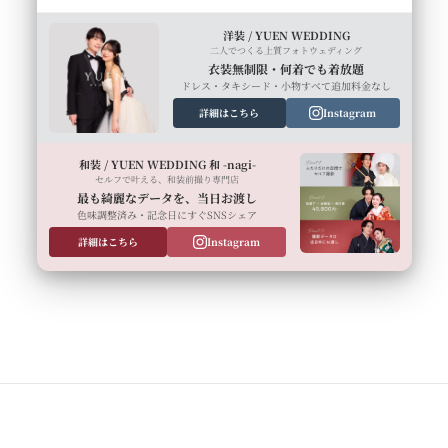
洋装 / YUEN WEDDING
二人でつくる上質フォトウェディング
衣装無制限・何着でも着放題
ドレス・タキシード・小物すべて追加料金なし
詳細はこちら
Instagram
和装 / YUEN WEDDING 和 -nagi-
セルフで叶える、和装前撮り専門店
最も綺麗なデータを、当日お渡し
色味調整済み・記念日にすぐSNSシェア
詳細はこちら
Instagram