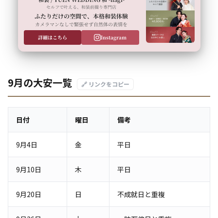
セルフで叶える、和装前撮り専門店
ふたりだけの空間で、本格和装体験
カメラマンなしで緊張せず自然体の表情を
詳細はこちら
Instagram
9月の大安一覧
🔗 リンクをコピー
日付
曜日
備考
9月4日
金
平日
9月10日
木
平日
9月20日
日
不成就日と重複