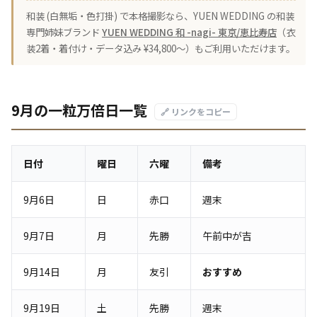
和装 (白無垢・色打掛) で本格撮影なら、YUEN WEDDING の和装
専門姉妹ブランド
YUEN WEDDING 和 -nagi- 東京/恵比寿店
（衣
装2着・着付け・データ込み ¥34,800〜）もご利用いただけます。
9月の一粒万倍日一覧
🔗 リンクをコピー
日付
曜日
六曜
備考
9月6日
日
赤口
週末
9月7日
月
先勝
午前中が吉
9月14日
月
友引
おすすめ
9月19日
土
先勝
週末