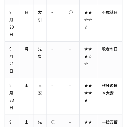
9
日
友
–
○
★★
不成就日
月
引
☆☆
20
☆
日
9
月
先
–
–
★★
敬老の日
月
負
★☆
21
☆
日
9
水
大
–
–
★★
秋分の日
月
安
★★
×大安
23
★
日
9
土
先
○
–
★★
一粒万倍