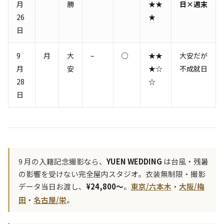
月
勝
★★
日×週末
26
★
日
9
月
大
–
○
★★
大安だが
月
安
★☆
不成就日
28
☆
日
9 月の入籍記念撮影なら、
YUEN WEDDING
は台風・残暑
の影響を受けない完全屋内スタジオ。衣装無制限・撮影
データ当日お渡し、
¥24,800〜
。
東京/六本木
・
大阪/梅
田
・
名古屋/栄
。