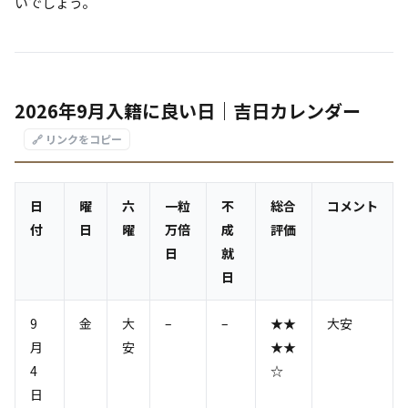
いでしょう。
2026年9月入籍に良い日｜吉日カレンダー
🔗 リンクをコピー
日
曜
六
一粒
不
総合
コメント
付
日
曜
万倍
成
評価
日
就
日
9
金
大
–
–
★★
大安
月
安
★★
4
☆
日