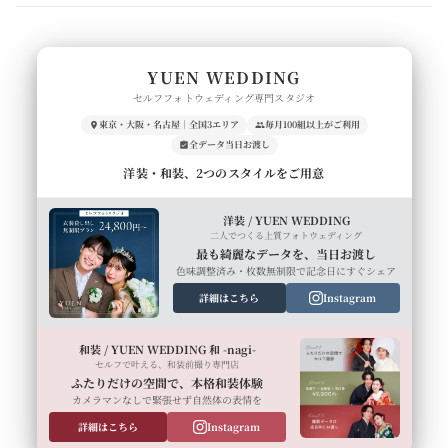
YUEN WEDDING
セルフフォトウェディング専門スタジオ
東京・大阪・名古屋｜全国3エリア
毎月100組以上がご利用
全データ当日お渡し
洋装・和装、2つのスタイルをご用意
洋装 / YUEN WEDDING
二人でつくる上質フォトウェディング
最も綺麗なデータを、当日お渡し
色味調整済み・枚数無制限で記念日にすぐシェア
詳細はこちら
Instagram
和装 / YUEN WEDDING 和 -nagi-
セルフで叶える、和装前撮り専門店
ふたりだけの空間で、本格和装体験
カメラマンなしで緊張せず自然体の表情を
詳細はこちら
Instagram