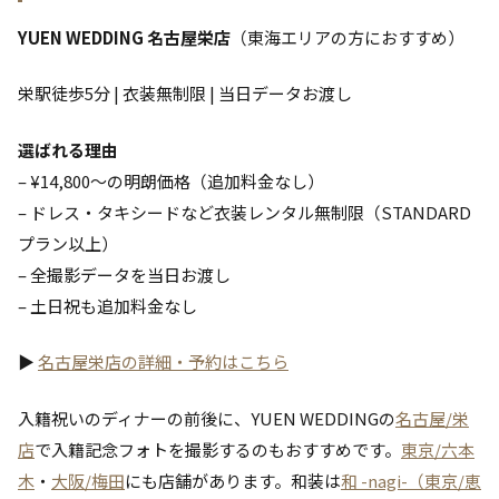
YUEN WEDDING 名古屋栄店
（東海エリアの方におすすめ）
栄駅徒歩5分 | 衣装無制限 | 当日データお渡し
選ばれる理由
– ¥14,800〜の明朗価格（追加料金なし）
– ドレス・タキシードなど衣装レンタル無制限（STANDARD
プラン以上）
– 全撮影データを当日お渡し
– 土日祝も追加料金なし
▶
名古屋栄店の詳細・予約はこちら
入籍祝いのディナーの前後に、YUEN WEDDINGの
名古屋/栄
店
で入籍記念フォトを撮影するのもおすすめです。
東京/六本
木
・
大阪/梅田
にも店舗があります。和装は
和 -nagi-（東京/恵