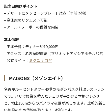
記念日向けポイント
– デザートにメッセージプレート対応（事前予約）
– 窓側席のリクエスト可能
– アール・ヌーボーの優雅な内装
基本情報
– 平均予算：ディナー約19,000円
– アクセス：名古屋駅直結（マリオットアソシアホテル52F）
– 公式サイト：
ミクニ ナゴヤ
MAISON8（メゾンエイト）
名古屋ルーセントタワー40階のモダンバスク料理レストラン
です。パリで修業を積んだシェフが手がける本格フレンチ
と、地上180mからのパノラマ夜景が楽しめます。比較的新し
い施設のため予約も取りやすい傾向です。