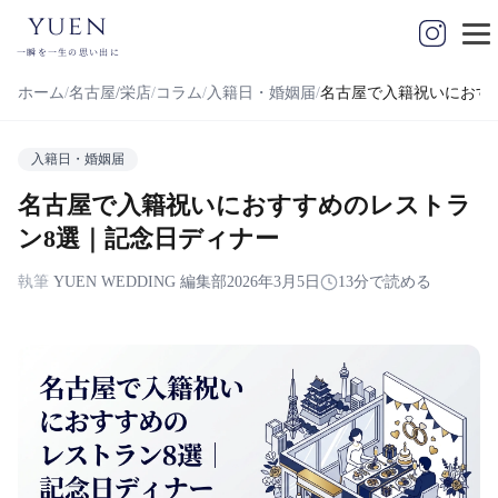
yuen
一瞬を一生の思い出に
ホーム
名古屋/栄店
コラム
入籍日・婚姻届
名古屋で入籍祝いにおす
入籍日・婚姻届
名古屋で入籍祝いにおすすめのレストラ
ン8選｜記念日ディナー
執筆
YUEN WEDDING 編集部
2026年3月5日
13分で読める