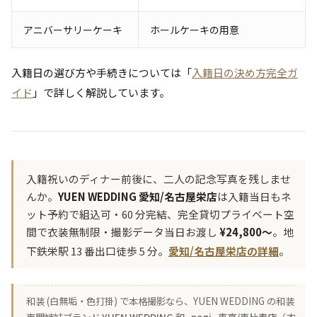
アニバーサリーケーキ
ホールケーキの用意
入籍日の選び方や手続きについては「
入籍日の決め方完全ガ
イド
」で詳しく解説しています。
入籍祝いのディナー前後に、二人の記念写真を残しませ
んか。
YUEN WEDDING 愛知/名古屋栄店
は入籍当日もネ
ット予約で組込可・60 分完結、完全貸切プライベート空
間で衣装無制限・撮影データ当日お渡し
¥24,800〜
。地
下鉄栄駅 13 番出口徒歩 5 分。
愛知/名古屋栄店の詳細
。
和装 (白無垢・色打掛) で本格撮影なら、YUEN WEDDING の和装