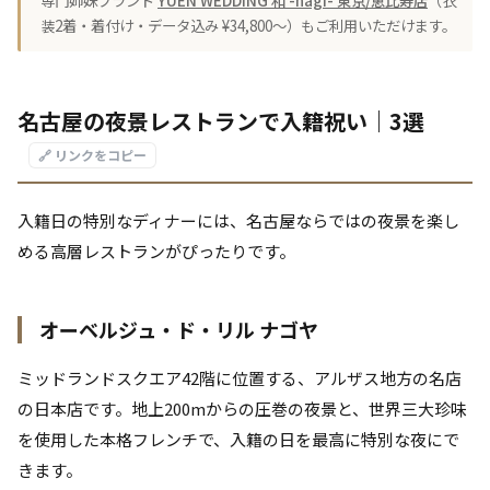
専門姉妹ブランド
YUEN WEDDING 和 -nagi- 東京/恵比寿店
（衣
装2着・着付け・データ込み ¥34,800〜）もご利用いただけます。
名古屋の夜景レストランで入籍祝い｜3選
🔗 リンクをコピー
入籍日の特別なディナーには、名古屋ならではの夜景を楽し
める高層レストランがぴったりです。
オーベルジュ・ド・リル ナゴヤ
ミッドランドスクエア42階に位置する、アルザス地方の名店
の日本店です。地上200mからの圧巻の夜景と、世界三大珍味
を使用した本格フレンチで、入籍の日を最高に特別な夜にで
きます。