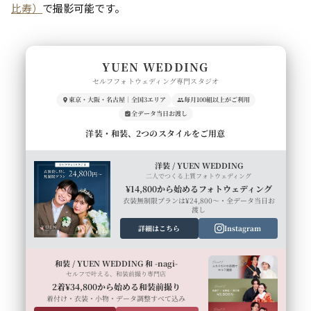
比寿）
で撮影可能です。
YUEN WEDDING
セルフフォトウェディング専門スタジオ
東京・大阪・名古屋｜全国3エリア
毎月100組以上がご利用
全データ当日お渡し
洋装・和装、2つのスタイルをご用意
洋装 / YUEN WEDDING
二人でつくる上質フォトウェディング
¥14,800から始めるフォトウェディング
衣装無制限プランは¥24,800〜・全データ当日お
渡し
詳細はこちら
Instagram
和装 / YUEN WEDDING 和 -nagi-
セルフで叶える、和装前撮り専門店
2着¥34,800から始める和装前撮り
着付け・衣装・小物・データ調整すべて込み