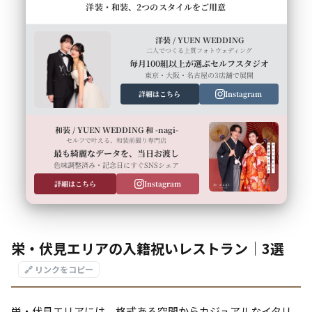
洋装・和装、2つのスタイルをご用意
洋装 / YUEN WEDDING
二人でつくる上質フォトウェディング
毎月100組以上が選ぶセルフスタジオ
東京・大阪・名古屋の3店舗で展開
詳細はこちら
Instagram
和装 / YUEN WEDDING 和 -nagi-
セルフで叶える、和装前撮り専門店
最も綺麗なデータを、当日お渡し
色味調整済み・記念日にすぐSNSシェア
詳細はこちら
Instagram
栄・伏見エリアの入籍祝いレストラン｜3選
🔗 リンクをコピー
栄・伏見エリアには、格式ある空間からカジュアルなイタリ