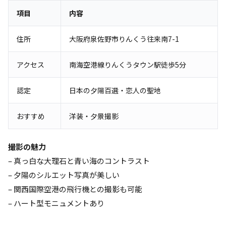
項目
内容
住所
大阪府泉佐野市りんくう往来南7-1
アクセス
南海空港線りんくうタウン駅徒歩5分
認定
日本の夕陽百選・恋人の聖地
おすすめ
洋装・夕景撮影
撮影の魅力
– 真っ白な大理石と青い海のコントラスト
– 夕陽のシルエット写真が美しい
– 関西国際空港の飛行機との撮影も可能
– ハート型モニュメントあり