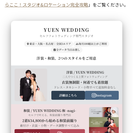
らここ！スタジオ&ロケーション完全攻略
」をご覧ください。
YUEN WEDDING
セルフフォトウェディング専門スタジオ
東京・大阪・名古屋｜全国3エリア
毎月100組以上がご利用
全データ当日お渡し
洋装・和装、2つのスタイルをご用意
洋装 / YUEN WEDDING
二人でつくる上質フォトウェディング
衣装無制限・何着でも着放題
ドレス・タキシード・小物すべて追加料金なし
詳細はこちら
Instagram
和装 / YUEN WEDDING 和 -nagi-
セルフで叶える、和装前撮り専門店
2着¥34,800から始める和装前撮り
着付け・衣装・小物・データ調整すべて込み