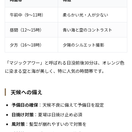
午前中（9〜11時）
柔らかい光・人が少ない
昼間（12〜15時）
青い海と空のコントラスト
夕方（16〜18時）
夕陽のシルエット撮影
「マジックアワー」と呼ばれる日没前後30分は、オレンジ色
に染まる空と海が美しく、特に人気の時間帯です。
天候への備え
予備日の確保
：天候不良に備えて予備日を設定
日焼け対策
：夏場は日焼け止め必須
風対策
：髪型が崩れやすいので対策を