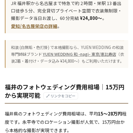
JR 福井駅から名古屋まで特急で約 2 時間・栄駅 13 番出
口徒歩 5 分、完全貸切プライベート空間で衣装無制限・
撮影データ当日お渡し、60 分完結
¥24,800〜
。
愛知/名古屋栄店の詳細
。
和装 (白無垢・色打掛) で本格撮影なら、YUEN WEDDING の和装
専門姉妹ブランド
YUEN WEDDING 和 -nagi- 東京/恵比寿店
（衣
装2着・着付け・データ込み ¥34,800〜）もご利用いただけます。
福井のフォトウェディング費用相場｜15万円
から実現可能
🔗 リンクをコピー
福井県のフォトウェディング費用相場は、平均
15〜28万円
程
度です。永平寺でのロケーション撮影が人気で、15万円台か
ら本格的な撮影が実現できます。