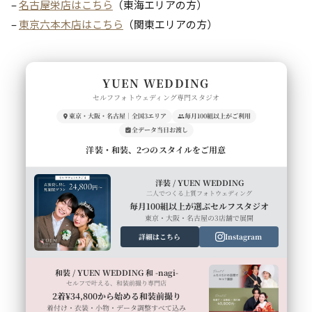
–
名古屋栄店はこちら
（東海エリアの方）
–
東京六本木店はこちら
（関東エリアの方）
YUEN WEDDING
セルフフォトウェディング専門スタジオ
東京・大阪・名古屋｜全国3エリア
毎月100組以上がご利用
全データ当日お渡し
洋装・和装、2つのスタイルをご用意
洋装 / YUEN WEDDING
二人でつくる上質フォトウェディング
毎月100組以上が選ぶセルフスタジオ
東京・大阪・名古屋の3店舗で展開
詳細はこちら
Instagram
和装 / YUEN WEDDING 和 -nagi-
セルフで叶える、和装前撮り専門店
2着¥34,800から始める和装前撮り
着付け・衣装・小物・データ調整すべて込み