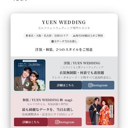
YUEN WEDDING
セルフフォトウェディング専門スタジオ
東京・大阪・名古屋｜全国3エリア
毎月100組以上がご利用
全データ当日お渡し
洋装・和装、2つのスタイルをご用意
洋装 / YUEN WEDDING
二人でつくる上質フォトウェディング
衣装無制限・何着でも着放題
ドレス・タキシード・小物すべて追加料金なし
詳細はこちら
Instagram
和装 / YUEN WEDDING 和 -nagi-
セルフで叶える、和装前撮り専門店
最も綺麗なデータを、当日お渡し
色味調整済み・記念日にすぐSNSシェア
詳細はこちら
Instagram