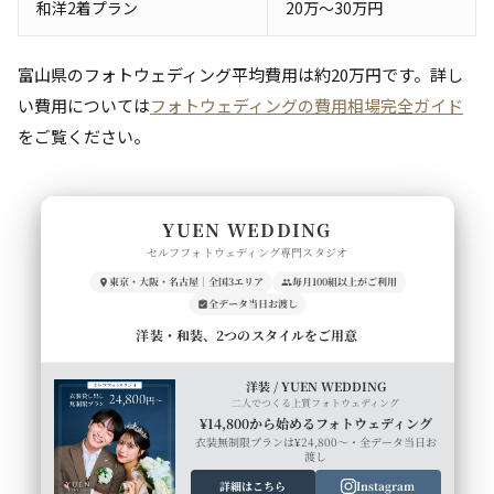
和洋2着プラン
20万〜30万円
富山県のフォトウェディング平均費用は約20万円です。詳し
い費用については
フォトウェディングの費用相場完全ガイド
をご覧ください。
YUEN WEDDING
セルフフォトウェディング専門スタジオ
東京・大阪・名古屋｜全国3エリア
毎月100組以上がご利用
全データ当日お渡し
洋装・和装、2つのスタイルをご用意
洋装 / YUEN WEDDING
二人でつくる上質フォトウェディング
¥14,800から始めるフォトウェディング
衣装無制限プランは¥24,800〜・全データ当日お
渡し
詳細はこちら
Instagram