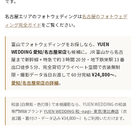
です。
名古屋エリアのフォトウェディングは
名古屋のフォトウェデ
ィング完全ガイド
をご覧ください。
富山でフォトウェディングをお探しなら、
YUEN
WEDDING 愛知/名古屋栄店
も候補に。JR 富山から名古
屋まで新幹線 + 特急で約 3 時間 20 分・地下鉄栄駅 13 番
出口徒歩 5 分、完全貸切プライベート空間で衣装無制
限・撮影データ当日お渡しで 60 分完結
¥24,800〜
。
愛知/名古屋栄店の詳細
。
和装 (白無垢・色打掛) で本格撮影なら、YUEN WEDDING の和装
専門姉妹ブランド
YUEN WEDDING 和 -nagi- 東京/恵比寿店
（衣
装2着・着付け・データ込み ¥34,800〜）もご利用いただけます。