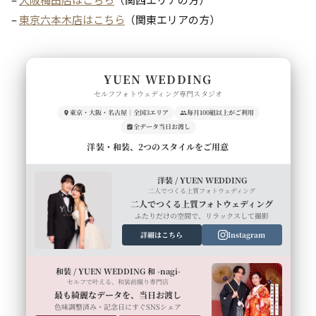
–
東京六本木店はこちら
（関東エリアの方）
YUEN WEDDING
セルフフォトウェディング専門スタジオ
東京・大阪・名古屋｜全国3エリア
毎月100組以上がご利用
全データ当日お渡し
洋装・和装、2つのスタイルをご用意
洋装 / YUEN WEDDING
二人でつくる上質フォトウェディング
二人でつくる上質フォトウェディング
ふたりだけの空間で、リラックスして撮影
詳細はこちら
Instagram
和装 / YUEN WEDDING 和 -nagi-
セルフで叶える、和装前撮り専門店
最も綺麗なデータを、当日お渡し
色味調整済み・記念日にすぐSNSシェア