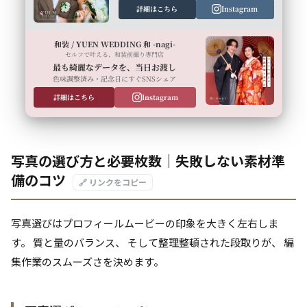
詳細はこちら
Instagram
和装 / YUEN WEDDING 和 -nagi-
セルフで叶える、和装前撮り専門店
最も綺麗なデータを、当日お渡し
色味調整済み・記念日にすぐSNSシェア
詳細はこちら
Instagram
写真の選び方と必要枚数｜失敗しない素材準
備のコツ
🔗 リンクをコピー
写真選びはプロフィールムービーの印象を大きく左右しま
す。 質と量のバランス、 そして整理整頓された段取りが、 編
集作業のスムーズさを決めます。