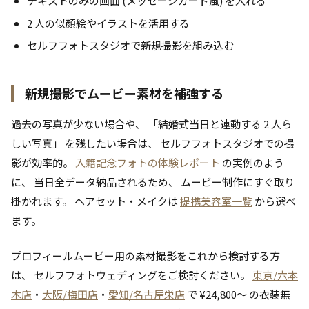
テキストのみの画面 (メッセージカード風) を入れる
2 人の似顔絵やイラストを活用する
セルフフォトスタジオで新規撮影を組み込む
新規撮影でムービー素材を補強する
過去の写真が少ない場合や、 「結婚式当日と連動する 2 人ら
しい写真」 を残したい場合は、 セルフフォトスタジオでの撮
影が効率的。
入籍記念フォトの体験レポート
の実例のよう
に、 当日全データ納品されるため、 ムービー制作にすぐ取り
掛かれます。 ヘアセット・メイクは
提携美容室一覧
から選べ
ます。
プロフィールムービー用の素材撮影をこれから検討する方
は、 セルフフォトウェディングをご検討ください。
東京/六本
木店
・
大阪/梅田店
・
愛知/名古屋栄店
で ¥24,800〜 の衣装無