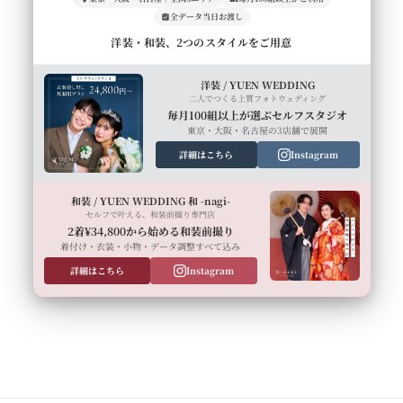
全データ当日お渡し
洋装・和装、2つのスタイルをご用意
洋装 / YUEN WEDDING
二人でつくる上質フォトウェディング
毎月100組以上が選ぶセルフスタジオ
東京・大阪・名古屋の3店舗で展開
詳細はこちら
Instagram
和装 / YUEN WEDDING 和 -nagi-
セルフで叶える、和装前撮り専門店
2着¥34,800から始める和装前撮り
着付け・衣装・小物・データ調整すべて込み
詳細はこちら
Instagram