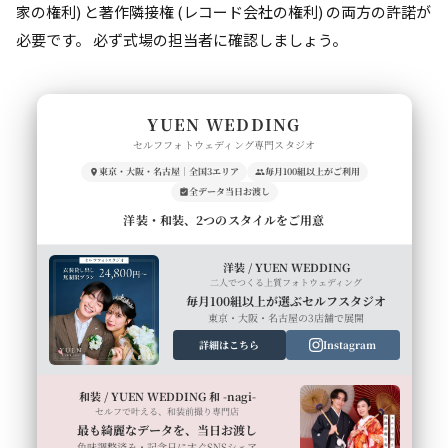
家の権利) と著作隣接権 (レコード会社の権利) の両方の許諾が
必要です。 必ず式場の担当者に確認しましょう。
YUEN WEDDING
セルフフォトウェディング専門スタジオ
東京・大阪・名古屋｜全国3エリア
毎月100組以上がご利用
全データ当日お渡し
洋装・和装、2つのスタイルをご用意
洋装 / YUEN WEDDING
二人でつくる上質フォトウェディング
毎月100組以上が選ぶセルフスタジオ
東京・大阪・名古屋の3店舗で展開
詳細はこちら
Instagram
和装 / YUEN WEDDING 和 -nagi-
セルフで叶える、和装前撮り専門店
最も綺麗なデータを、当日お渡し
色味調整済み・記念日にすぐSNSシェア