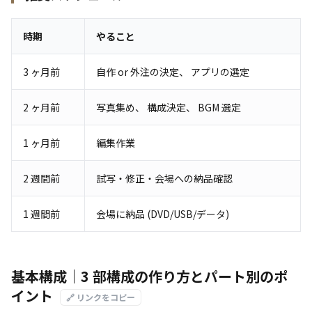
時期
やること
3 ヶ月前
自作 or 外注の決定、 アプリの選定
2 ヶ月前
写真集め、 構成決定、 BGM 選定
1 ヶ月前
編集作業
2 週間前
試写・修正・会場への納品確認
1 週間前
会場に納品 (DVD/USB/データ)
基本構成｜3 部構成の作り方とパート別のポ
イント
🔗 リンクをコピー