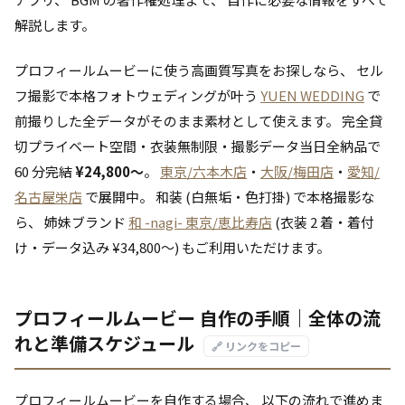
解説します。
プロフィールムービーに使う高画質写真をお探しなら、 セル
フ撮影で本格フォトウェディングが叶う
YUEN WEDDING
で
前撮りした全データがそのまま素材として使えます。 完全貸
切プライベート空間・衣装無制限・撮影データ当日全納品で
60 分完結
¥24,800〜
。
東京/六本木店
・
大阪/梅田店
・
愛知/
名古屋栄店
で展開中。 和装 (白無垢・色打掛) で本格撮影な
ら、 姉妹ブランド
和 -nagi- 東京/恵比寿店
(衣装 2 着・着付
け・データ込み ¥34,800〜) もご利用いただけます。
プロフィールムービー 自作の手順｜全体の流
れと準備スケジュール
🔗 リンクをコピー
プロフィールムービーを自作する場合、 以下の流れで進めま