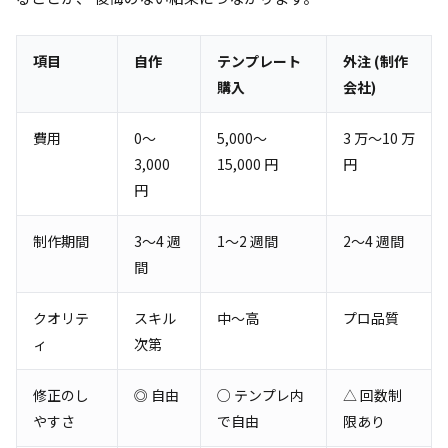
項目
自作
テンプレート
外注 (制作
購入
会社)
費用
0〜
5,000〜
3 万〜10 万
3,000
15,000 円
円
円
制作期間
3〜4 週
1〜2 週間
2〜4 週間
間
クオリテ
スキル
中〜高
プロ品質
ィ
次第
修正のし
◎ 自由
○ テンプレ内
△ 回数制
やすさ
で自由
限あり