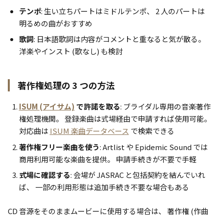
テンポ
: 生い立ちパートはミドルテンポ、 2 人のパートは
明るめの曲がおすすめ
歌詞
: 日本語歌詞は内容がコメントと重なると気が散る。
洋楽やインスト (歌なし) も検討
著作権処理の 3 つの方法
ISUM (アイサム)
で許諾を取る
: ブライダル専用の音楽著作
権処理機関。 登録楽曲は式場経由で申請すれば使用可能。
対応曲は
ISUM 楽曲データベース
で検索できる
著作権フリー楽曲を使う
: Artlist や Epidemic Sound では
商用利用可能な楽曲を提供。 申請手続きが不要で手軽
式場に確認する
: 会場が JASRAC と包括契約を結んでいれ
ば、 一部の利用形態は追加手続き不要な場合もある
CD 音源をそのままムービーに使用する場合は、 著作権 (作曲