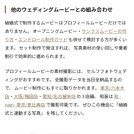
他のウェディングムービーとの組み合わせ
結婚式で制作するムービーはプロフィールムービーだけでは
ありません。 オープニングムービー・
サンクスムービーの作
り方
・
エンドロール制作ガイド
も併せて検討する方が多くい
ます。 セット制作で発注すれば、 写真素材の使い回しや業者
割引で効率的に進められます。
プロフィールムービーの素材撮影には、 セルフフォトウェデ
ィングがおすすめです。 全撮影データを当日全納品するの
で、 ムービー制作にもすぐに取りかかれます。
東京/六本木
店
・
大阪/梅田店
・
愛知/名古屋栄店
の 3 店舗、 和装は
和 -
nagi- 東京/恵比寿店
で撮影可能です。 ぜひこの機会に「結婚
式と連動する写真」 を残してください。