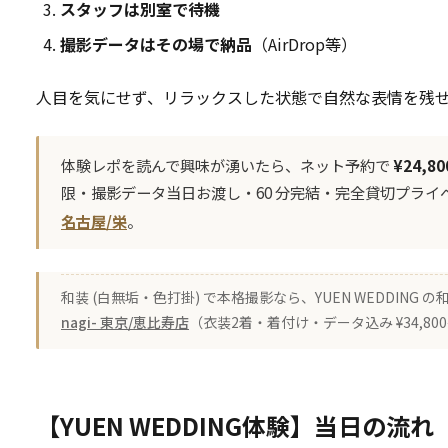
スタッフは別室で待機
撮影データはその場で納品
（AirDrop等）
人目を気にせず、リラックスした状態で自然な表情を残
体験レポを読んで興味が湧いたら、ネット予約で
¥24,8
限・撮影データ当日お渡し・60 分完結・完全貸切プライ
名古屋/栄
。
和装 (白無垢・色打掛) で本格撮影なら、YUEN WEDDING
nagi- 東京/恵比寿店
（衣装2着・着付け・データ込み ¥34,8
【YUEN WEDDING体験】当日の流れ