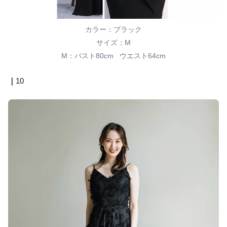
カラー：ブラック
サイズ：M
M：バスト80cm ウエスト64cm
｜
10