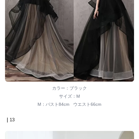
カラー：ブラック
サイズ：M
M：バスト84cm ウエスト66cm
｜
13