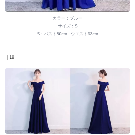
カラー：ブルー
サイズ：S
S：バスト80cm ウエスト63cm
｜
18