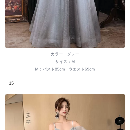
カラー：グレー
サイズ：M
M：バスト85cm ウエスト69cm
｜
15