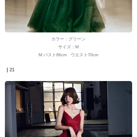
カラー：グリーン
サイズ：M
M:バスト86cm ウエスト70cm
｜
21