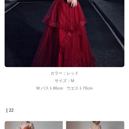
カラー：レッド
サイズ：M
M:バスト86cm ウエスト70cm
｜
22