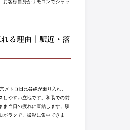
、お客様自身がリモコンでシャッ
ばれる理由｜駅近・落
さ
東京メトロ日比谷線が乗り入れ、
スしやすい立地です。和装での前
まま当日の疲れに直結します。駅
動がラクで、撮影に集中できま