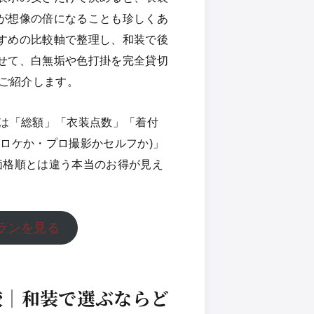
が想像の倍になることも珍しくあ
すめの比較軸で整理し、和装で後
せて、白無垢や色打掛を完全貸切
もご紹介します。
きは「総額」「衣装点数」「着付
ロケか・プロ撮影かセルフか)」
価格順とは違う本当のお得が見え
プランを見る
較｜和装で選ぶならど