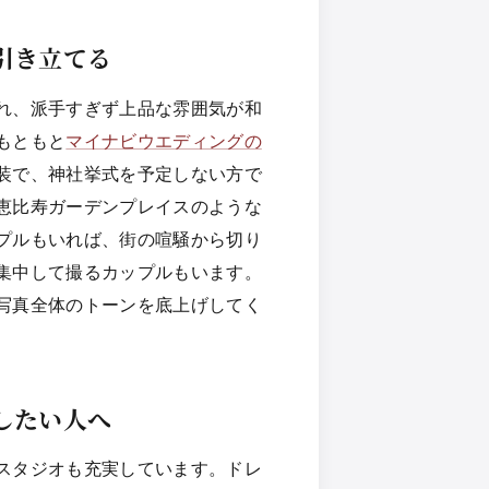
引き立てる
れ、派手すぎず上品な雰囲気が和
もともと
マイナビウエディングの
装で、神社挙式を予定しない方で
恵比寿ガーデンプレイスのような
プルもいれば、街の喧騒から切り
集中して撮るカップルもいます。
写真全体のトーンを底上げしてく
したい人へ
スタジオも充実しています。ドレ