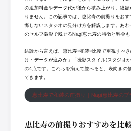
の追加料金やデータ代が後から積み上がり、総額
りません。この記事では、恵比寿の前撮りをおす
悔しないスタジオの見分け方を解説します。あわ
のセルフ撮影で残せるNagi恵比寿の特徴と料金
結論から言えば、恵比寿×和装×比較で重視すべ
け・データが込みか」「撮影スタイル(スタジオか
の4点です。これらを揃えて並べると、表向きの
てきます。
恵比寿で和装の前撮り｜Nagi恵比寿の
恵比寿の前撮りおすすめを比