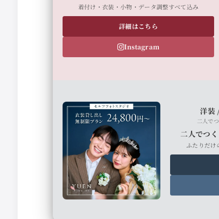
着付け・衣装・小物・データ調整すべて込み
詳細はこちら
Instagram
洋装 
二人でつ
二人でつく
ふたりだけ