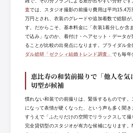
雑で、その分プランによる差が出やすい分野です
査
では、スタジオ撮影の前撮り費用は平均15.4万
万円とされ、衣装のグレードや追加着数で総額が
す。だからこそ、基本料金に「衣装1着分しか含ま
で込み」なのか、着付け・ヘアセット・データが
ることが比較の出発点になります。ブライダル全
ダル総研「ゼクシィ結婚トレンド調査」
でも毎年
恵比寿の和装前撮りで「他人を気
切型が候補
慣れない和装での前撮りは、緊張するものです。
になって表情が硬くなった、という声も多く聞き
すうえで「ふたりだけの空間でリラックスして撮
完全貸切型のスタジオが有力な候補になります。N