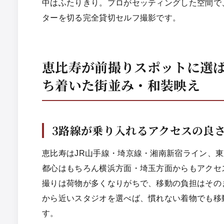
中はふたりきり。プロがセッティングした空間で
ターを切る完全貸切セルフ撮影です。
恵比寿が前撮りスポットに選
ち着いた街並み・和装映え
3路線が乗り入れるアクセスの良
恵比寿はJR山手線・埼京線・湘南新宿ライン、
都心はもちろん横浜方面・埼玉方面からもアクセ
撮りは荷物が多くなりがちで、移動の負担はその
から近いスタジオを選べば、慣れない着物でも移
す。