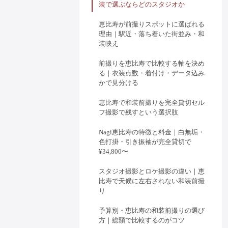
装で選ぶならどのスタジオか
恵比寿が前撮りスポットに選ばれる
理由｜駅近・落ち着いた街並み・和
装映え
前撮りを恵比寿で比較する軸を決め
る｜衣装点数・着付け・データ込み
かで見分ける
恵比寿で和装前撮りを完全貸切セル
フ撮影で残すという選択肢
Nagi恵比寿の特徴と料金｜白無垢・
色打掛・引き振袖が完全貸切で
¥34,800〜
スタジオ撮影とロケ撮影の違い｜恵
比寿で天候に左右されない和装前撮
り
予算別・恵比寿の和装前撮りの選び
方｜総額で比較するのがコツ