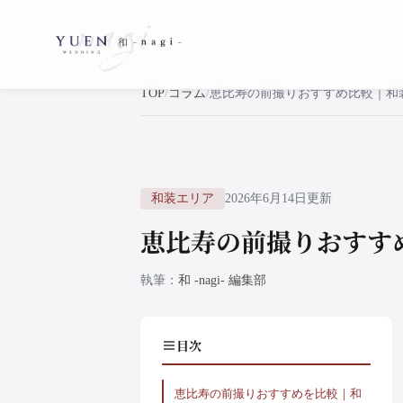
TOP
コラム
和装エリア
2026年6月14日更新
恵比寿の前撮りおすす
執筆
和 -nagi- 編集部
目次
恵比寿の前撮りおすすめを比較｜和