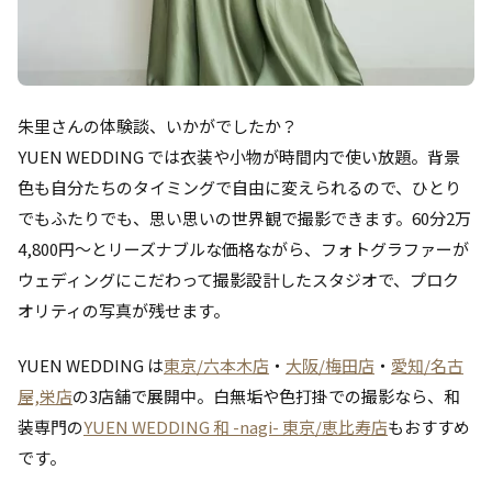
朱里さんの体験談、いかがでしたか？
YUEN WEDDING では衣装や小物が時間内で使い放題。背景
色も自分たちのタイミングで自由に変えられるので、ひとり
でもふたりでも、思い思いの世界観で撮影できます。60分2万
4,800円〜とリーズナブルな価格ながら、フォトグラファーが
ウェディングにこだわって撮影設計したスタジオで、プロク
オリティの写真が残せます。
YUEN WEDDING は
東京/六本木店
・
大阪/梅田店
・
愛知/名古
屋,栄店
の3店舗で展開中。白無垢や色打掛での撮影なら、和
装専門の
YUEN WEDDING 和 -nagi- 東京/恵比寿店
もおすすめ
です。