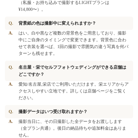
（私服・お持ち込みで撮影するLIGHTプランは
¥14,800〜）。
Q.
背景紙の色は撮影中に変えられますか？
A.
はい。白や黒など複数の背景色をご用意しており、撮影
中にご自身のタイミングで変更できます。背景色に合わ
せて衣装を選べば、1回の撮影で雰囲気の違う写真を何パ
ターンも残せます。
Q.
名古屋・栄でセルフフォトウェディングができる店舗は
どこですか？
A.
愛知/名古屋,栄店でご利用いただけます。栄エリアからア
クセスしやすい立地です。詳しくは店舗ページをご覧く
ださい。
Q.
撮影データはいつ受け取れますか？
A.
撮影当日に、その日撮影した全データをお渡しします
（全プラン共通）。後日の納品待ちや追加料金はありま
せん。