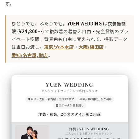
す。
ひとりでも、ふたりでも。
YUEN WEDDING
は衣装無制
限 (
¥24,800〜
) で複数着の着替え自由・完全貸切のプラ
イベート空間。背景色も自由に変えられて、撮影データ
は当日お渡し。
東京/六本木店
・
大阪/梅田店
・
愛知/名古屋,栄店
。
YUEN WEDDING
セルフフォトウェディング専門スタジオ
東京・大阪・名古屋｜全国3エリア
毎月100組以上がご利用
全データ当日お渡し
洋装・和装、2つのスタイルをご用意
洋装 / YUEN WEDDING
二人でつくる上質フォトウェディング