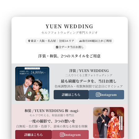
YUEN WEDDING
セルフフォトウェディング専門スタジオ
東京・大阪・名古屋｜全国3エリア
毎月100組以上がご利用
全データ当日お渡し
洋装・和装、2つのスタイルをご用意
洋装 / YUEN WEDDING
二人でつくる上質フォトウェディング
最も綺麗なデータを、当日お渡し
色味調整済み・枚数無制限で記念日にすぐシェア
詳細はこちら
Instagram
和装 / YUEN WEDDING 和 -nagi-
セルフで叶える、和装前撮り専門店
一度の撮影で、3つの想いを
白無垢・色打掛・色掛下、意味の異なる和装を体験
詳細はこちら
Instagram