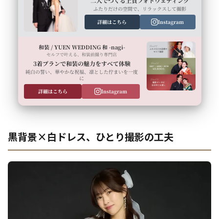
二人でつくる上質フォトウェディング
ふたりだけの空間で、リラックスして撮影
詳細はこちら
Instagram
和装 / YUEN WEDDING 和 -nagi-
セルフで叶える、和装前撮り専門店
3着プランで和装の魅力をすべて体験
純白の誓い、華やかな祝福、凛とした佇まいを一度
に
詳細はこちら
Instagram
黒背景×白ドレス、ひとり撮影の工夫