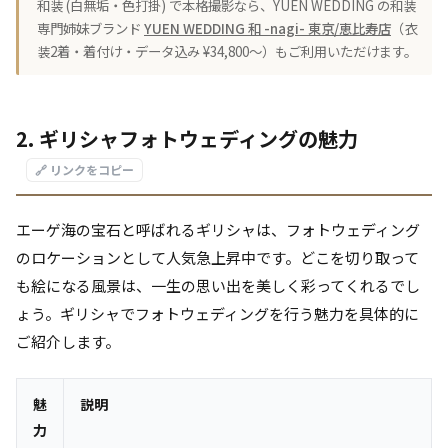
和装 (白無垢・色打掛) で本格撮影なら、YUEN WEDDING の和装
専門姉妹ブランド
YUEN WEDDING 和 -nagi- 東京/恵比寿店
（衣
装2着・着付け・データ込み ¥34,800〜）もご利用いただけます。
2. ギリシャフォトウェディングの魅力
🔗 リンクをコピー
エーゲ海の宝石と呼ばれるギリシャは、フォトウェディング
のロケーションとして人気急上昇中です。どこを切り取って
も絵になる風景は、一生の思い出を美しく彩ってくれるでし
ょう。ギリシャでフォトウェディングを行う魅力を具体的に
ご紹介します。
魅
説明
力