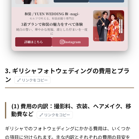
和装 / YUEN WEDDING 和 -nagi-
セルフで叶える、和装前撮り専門店
3着プランで和装の魅力をすべて体験
純白の誓い、華やかな祝福、凛とした佇まいを一度
に
詳細はこちら
Instagram
3. ギリシャフォトウェディングの費用とプラ
ン
🔗 リンクをコピー
(1) 費用の内訳：撮影料、衣装、ヘアメイク、移
動費など
🔗 リンクをコピー
ギリシャでのフォトウェディングにかかる費用は、いくつか
の項目に分けられます。主な内訳とそれぞれの費用の目安を