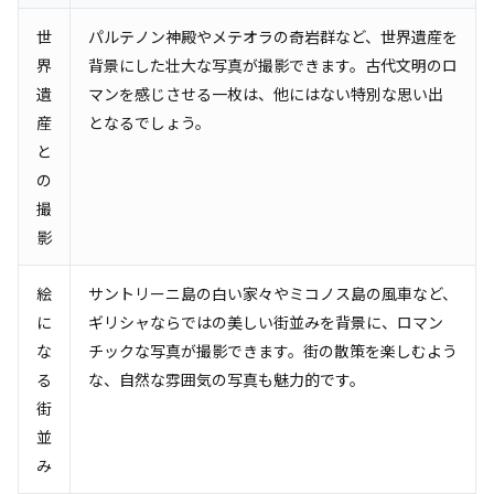
世
パルテノン神殿やメテオラの奇岩群など、世界遺産を
界
背景にした壮大な写真が撮影できます。古代文明のロ
遺
マンを感じさせる一枚は、他にはない特別な思い出
産
となるでしょう。
と
の
撮
影
絵
サントリーニ島の白い家々やミコノス島の風車など、
に
ギリシャならではの美しい街並みを背景に、ロマン
な
チックな写真が撮影できます。街の散策を楽しむよう
る
な、自然な雰囲気の写真も魅力的です。
街
並
み