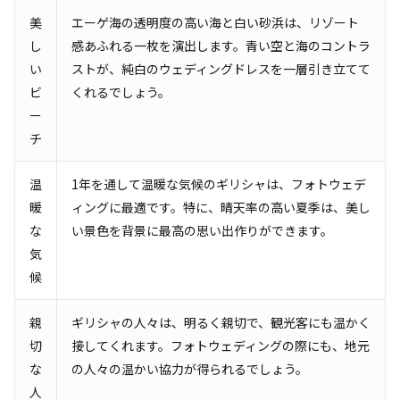
美
エーゲ海の透明度の高い海と白い砂浜は、リゾート
し
感あふれる一枚を演出します。青い空と海のコントラ
い
ストが、純白のウェディングドレスを一層引き立てて
ビ
くれるでしょう。
ー
チ
温
1年を通して温暖な気候のギリシャは、フォトウェデ
暖
ィングに最適です。特に、晴天率の高い夏季は、美し
な
い景色を背景に最高の思い出作りができます。
気
候
親
ギリシャの人々は、明るく親切で、観光客にも温かく
切
接してくれます。フォトウェディングの際にも、地元
な
の人々の温かい協力が得られるでしょう。
人