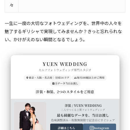
々
一生に一度の大切なフォトウェディングを、世界中の人々を
魅了するギリシャで実現してみませんか？きっと忘れられな
い、かけがえのない瞬間となるでしょう。
YUEN WEDDING
セルフフォトウェディング専門スタジオ
東京・大阪・名古屋｜全国3エリア
毎月100組以上がご利用
全データ当日お渡し
洋装・和装、2つのスタイルをご用意
洋装 / YUEN WEDDING
二人でつくる上質フォトウェディング
最も綺麗なデータを、当日お渡し
色味調整済み・枚数無制限で記念日にすぐシェア
詳細はこちら
Instagram