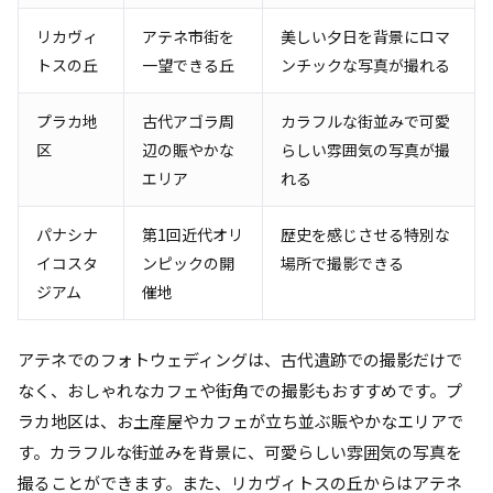
リカヴィ
アテネ市街を
美しい夕日を背景にロマ
トスの丘
一望できる丘
ンチックな写真が撮れる
プラカ地
古代アゴラ周
カラフルな街並みで可愛
区
辺の賑やかな
らしい雰囲気の写真が撮
エリア
れる
パナシナ
第1回近代オリ
歴史を感じさせる特別な
イコスタ
ンピックの開
場所で撮影できる
ジアム
催地
アテネでのフォトウェディングは、古代遺跡での撮影だけで
なく、おしゃれなカフェや街角での撮影もおすすめです。プ
ラカ地区は、お土産屋やカフェが立ち並ぶ賑やかなエリアで
す。カラフルな街並みを背景に、可愛らしい雰囲気の写真を
撮ることができます。また、リカヴィトスの丘からはアテネ