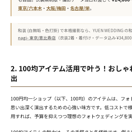
東京/六本木
・
大阪/梅田
・
名古屋/栄
。
和装 (白無垢・色打掛) で本格撮影なら、YUEN WEDDING
nagi- 東京/恵比寿店
（衣装2着・着付け・データ込み ¥34,8
2. 100均アイテム活用で叶う！おし
出
100円均一ショップ（以下、100均）のアイテムは、フ
思い出深く演出するための心強い味方です。低コストで様
用すれば、予算を抑えつつ理想のフォトウェディングを
100均アイテムの魅力は、その手軽さと多様性です。例