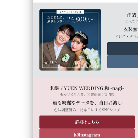
洋装 
二人で
衣装無
ドレス・タキ
和装 / YUEN WEDDING 和 -nagi-
セルフで叶える、和装前撮り専門店
最も綺麗なデータを、当日お渡し
色味調整済み・記念日にすぐSNSシェア
詳細はこちら
Instagram