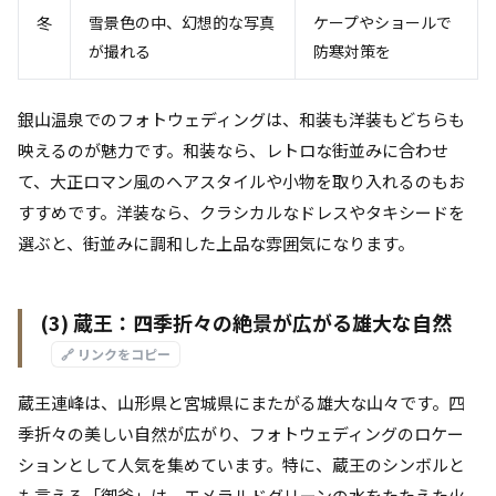
冬
雪景色の中、幻想的な写真
ケープやショールで
が撮れる
防寒対策を
銀山温泉でのフォトウェディングは、和装も洋装もどちらも
映えるのが魅力です。和装なら、レトロな街並みに合わせ
て、大正ロマン風のヘアスタイルや小物を取り入れるのもお
すすめです。洋装なら、クラシカルなドレスやタキシードを
選ぶと、街並みに調和した上品な雰囲気になります。
(3) 蔵王：四季折々の絶景が広がる雄大な自然
🔗 リンクをコピー
蔵王連峰は、山形県と宮城県にまたがる雄大な山々です。四
季折々の美しい自然が広がり、フォトウェディングのロケー
ションとして人気を集めています。特に、蔵王のシンボルと
も言える「御釜」は、エメラルドグリーンの水をたたえた火