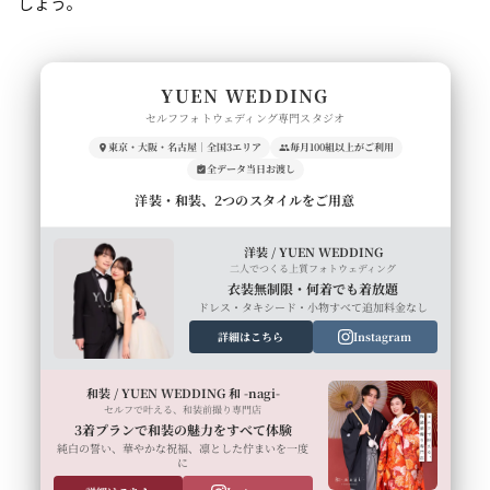
しょう。
YUEN WEDDING
セルフフォトウェディング専門スタジオ
東京・大阪・名古屋｜全国3エリア
毎月100組以上がご利用
全データ当日お渡し
洋装・和装、2つのスタイルをご用意
洋装 / YUEN WEDDING
二人でつくる上質フォトウェディング
衣装無制限・何着でも着放題
ドレス・タキシード・小物すべて追加料金なし
詳細はこちら
Instagram
和装 / YUEN WEDDING 和 -nagi-
セルフで叶える、和装前撮り専門店
3着プランで和装の魅力をすべて体験
純白の誓い、華やかな祝福、凛とした佇まいを一度
に