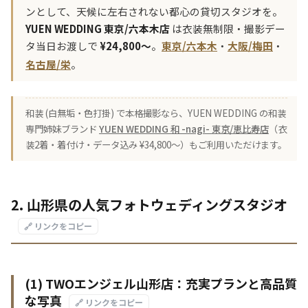
ンとして、天候に左右されない都心の貸切スタジオを。
YUEN WEDDING 東京/六本木店
は衣装無制限・撮影デー
タ当日お渡しで
¥24,800〜
。
東京/六本木
・
大阪/梅田
・
名古屋/栄
。
和装 (白無垢・色打掛) で本格撮影なら、YUEN WEDDING の和装
専門姉妹ブランド
YUEN WEDDING 和 -nagi- 東京/恵比寿店
（衣
装2着・着付け・データ込み ¥34,800〜）もご利用いただけます。
2. 山形県の人気フォトウェディングスタジオ
🔗 リンクをコピー
(1) TWOエンジェル山形店：充実プランと高品質
な写真
🔗 リンクをコピー