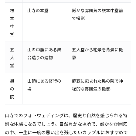
根
山寺の本堂
厳かな雰囲気の根本中堂前
本
で撮影
中
堂
五
山の中腹にある舞
五大堂から絶景を背景に撮
大
台造りの建物
影
堂
奥
山頂にある修行の
静寂に包まれた奥の院で神
の
場
秘的な雰囲気の撮影
院
山寺でのフォトウェディングは、歴史と自然を感じられる特
別な体験になるでしょう。自然豊かな場所で、厳かな雰囲気
の中、一生に一度の思い出を残したいカップルにおすすめで