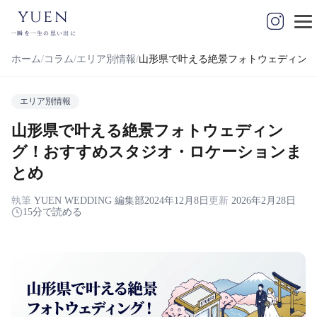
yuen
一瞬を一生の思い出に
ホーム
コラム
エリア別情報
山形県で叶える絶景フォトウェディング
エリア別情報
山形県で叶える絶景フォトウェディン
グ！おすすめスタジオ・ロケーションま
とめ
執筆
YUEN WEDDING 編集部
2024年12月8日
更新
2026年2月28日
15分で読める