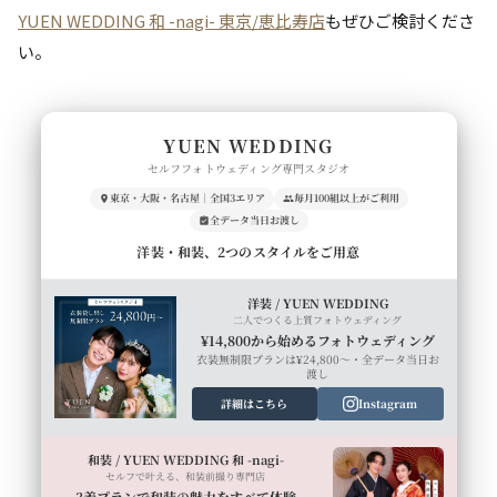
YUEN WEDDING 和 -nagi- 東京/恵比寿店
もぜひご検討くださ
い。
YUEN WEDDING
セルフフォトウェディング専門スタジオ
東京・大阪・名古屋｜全国3エリア
毎月100組以上がご利用
全データ当日お渡し
洋装・和装、2つのスタイルをご用意
洋装 / YUEN WEDDING
二人でつくる上質フォトウェディング
¥14,800から始めるフォトウェディング
衣装無制限プランは¥24,800〜・全データ当日お
渡し
詳細はこちら
Instagram
和装 / YUEN WEDDING 和 -nagi-
セルフで叶える、和装前撮り専門店
3着プランで和装の魅力をすべて体験