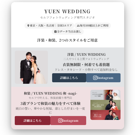
YUEN WEDDING
セルフフォトウェディング専門スタジオ
東京・大阪・名古屋｜全国3エリア
毎月100組以上がご利用
全データ当日お渡し
洋装・和装、2つのスタイルをご用意
洋装 / YUEN WEDDING
二人でつくる上質フォトウェディング
衣装無制限・何着でも着放題
ドレス・タキシード・小物すべて追加料金なし
詳細はこちら
Instagram
和装 / YUEN WEDDING 和 -nagi-
セルフで叶える、和装前撮り専門店
3着プランで和装の魅力をすべて体験
純白の誓い、華やかな祝福、凛とした佇まいを一度
に
詳細はこちら
Instagram