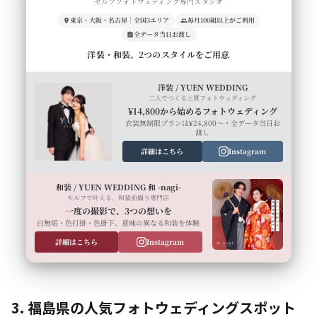
セルフフォトウェディング専門スタジオ
東京・大阪・名古屋｜全国3エリア
毎月100組以上がご利用
全データ当日お渡し
洋装・和装、2つのスタイルをご用意
洋装 / YUEN WEDDING
二人でつくる上質フォトウェディング
¥14,800から始めるフォトウェディング
衣装無制限プランは¥24,800〜・全データ当日お
渡し
詳細はこちら
Instagram
和装 / YUEN WEDDING 和 -nagi-
セルフで叶える、和装前撮り専門店
一度の撮影で、3つの想いを
白無垢・色打掛・色掛下、意味の異なる和装を体験
詳細はこちら
Instagram
3. 福島県の人気フォトウェディングスポット