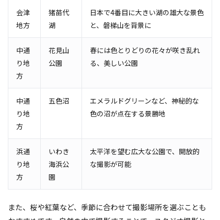
会津
猪苗代
日本で4番目に大きい湖の雄大な景色
地方
湖
と、磐梯山を背景に
中通
花見山
春には色とりどりの花々が咲き乱れ
り地
公園
る、美しい公園
方
中通
五色沼
エメラルドグリーンなど、神秘的な
り地
色の沼が点在する景勝地
方
浜通
いわき
太平洋を望む広大な公園で、開放的
り地
海浜公
な撮影が可能
方
園
また、桜や紅葉など、季節に合わせて撮影場所を選ぶことも