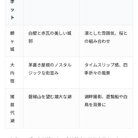
ポ
ッ
ト
鶴
白壁と赤瓦の美しい城
凛とした雰囲気、桜と
ヶ
郭
の組み合わせ
城
大
茅葺き屋根のノスタル
タイムスリップ感、四
内
ジックな街並み
季折々の風景
宿
猪
磐梯山を望む雄大な湖
湖畔撮影、遊覧船や白
苗
鳥を背景に
代
湖